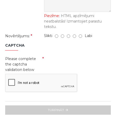
Piezīme:
HTML apzīmējumi
neatbalstās! Izmantojiet parastu
tekstu.
Slikti
Labi
Novērtējums:
CAPTCHA
Please complete
the captcha
validation below
TURPINĀT