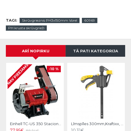
TAGI:
Skrūvgrieznis PH3x150mm Vorel
60969
PH krusta skrūvgrieži
ARĪ NOPIRKU
TĀ PATI KATEGORIJA
NAV PIEEJAMS
-10 %
Einhell TC-US 350 Stacionārā slīpmašīna
Līmspīles 300mm,Kraftixx, KWB
77.95€
10.31€
86.54€