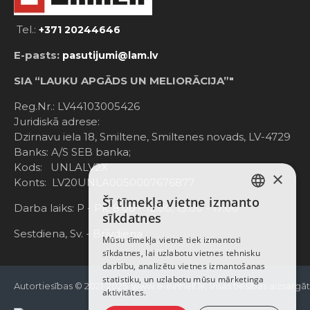
Tel.:
+371 20244646
E-pasts:
pasutijumi@lam.lv
SIA “LAUKU APGĀDS UN MELIORĀCIJA”"
Reg.Nr.: LV44103005426
Juridiskā adrese:
Dzirnavu iela 18, Smiltene, Smiltenes novads, LV-4729
Banks: A/S SEB banka;
Kods: UNLALV2X
×
Konts: LV20UNLA0050007676877
Šī tīmekļa vietne izmanto
LATVIAN
Darba laiks: P - Pk. 8:00 - 12:00; 13:00 - 17:00
sīkdatnes
RUSSIAN
Sestdiena, Sv. - Brīvdiena
Mūsu tīmekļa vietnē tiek izmantoti
sīkdatnes, lai uzlabotu vietnes tehnisku
ENGLISH
darbību, analizētu vietnes izmantošanas
statistiku, un uzlabotu mūsu mārketinga
Autortiesības © 2021-2025, www.e-einhell.lv, Visas tiesības aizsargā
aktivitātes.