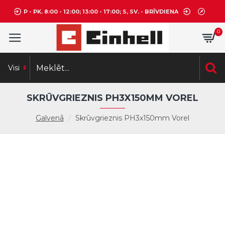
P - PK. 8:00 - 12:00; 13:00 - 17:00; S, SV. - BRĪVDIENA
0
Visi
SKRŪVGRIEZNIS PH3X150MM VOREL
Galvenā
Skrūvgrieznis PH3x150mm Vorel