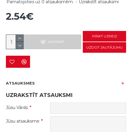
Pamatojoties uz 0 atsauksmēm.
-
Uzrakstīt atsauksmi
2.54€
PIRKT UZREIZ
NOPIRKT
UZDOT JAUTĀJUMU
ATSAUKSMES
UZRAKSTĪT ATSAUKSMI
Jūsu Vārds:
Jūsu atsauksme: