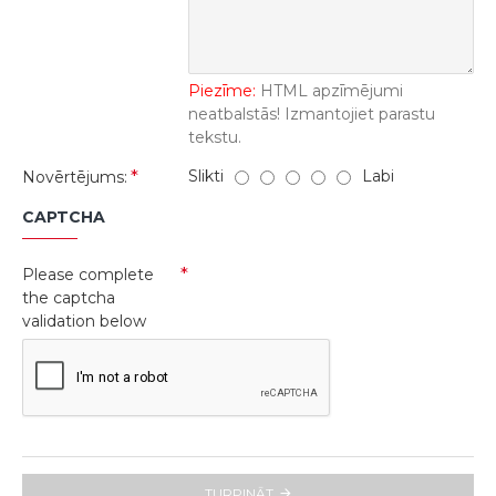
Piezīme:
HTML apzīmējumi
neatbalstās! Izmantojiet parastu
tekstu.
Slikti
Labi
Novērtējums:
CAPTCHA
Please complete
the captcha
validation below
TURPINĀT