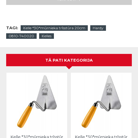
TAGI:
Ķelle *30*mūrnieka trīsstūra 20cm
Hardy
0810-740020
Ķelles
TĀ PATI KATEGORIJA
Ķelle *30*mūrnieka trīsstūra 18cm, Hardy
Ķelle *30*mūrnieka trīsstūra 22cm, Hardy