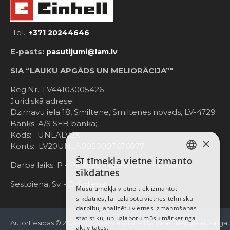
Tel.:
+371 20244646
E-pasts:
pasutijumi@lam.lv
SIA “LAUKU APGĀDS UN MELIORĀCIJA”"
Reg.Nr.: LV44103005426
Juridiskā adrese:
Dzirnavu iela 18, Smiltene, Smiltenes novads, LV-4729
Banks: A/S SEB banka;
Kods: UNLALV2X
×
Konts: LV20UNLA0050007676877
Šī tīmekļa vietne izmanto
LATVIAN
Darba laiks: P - Pk. 8:00 - 12:00; 13:00 - 17:00
sīkdatnes
RUSSIAN
Sestdiena, Sv. - Brīvdiena
Mūsu tīmekļa vietnē tiek izmantoti
sīkdatnes, lai uzlabotu vietnes tehnisku
ENGLISH
darbību, analizētu vietnes izmantošanas
statistiku, un uzlabotu mūsu mārketinga
Autortiesības © 2021-2025, www.e-einhell.lv, Visas tiesības aizsargā
aktivitātes.