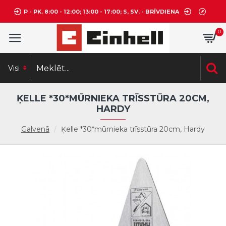
P - PK. 8:00 - 12:00; 13:00 - 17:00; S, SV. - BRĪVDIENA
0
Visi
ĶELLE *30*MŪRNIEKA TRĪSSTŪRA 20CM,
HARDY
Galvenā
Ķelle *30*mūrnieka trīsstūra 20cm, Hardy