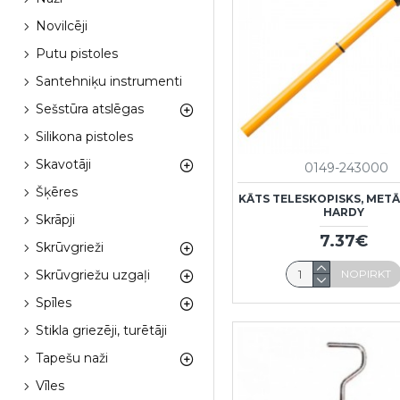
Novilcēji
Putu pistoles
Santehniķu instrumenti
Sešstūra atslēgas
Silikona pistoles
Skavotāji
0149-243000
Šķēres
KĀTS TELESKOPISKS, METĀ
HARDY
Skrāpji
7.37€
Skrūvgrieži
NOPIRKT
Skrūvgriežu uzgaļi
Spīles
Stikla griezēji, turētāji
Tapešu naži
Vīles