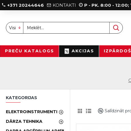
+371 20244646
KONTAKTI
P - PK. 8:00 - 12:00
Visi
PREČU KATALOGS
AKCIJAS
IZPĀRDO
G
KATEGORIJAS
Salīdzināt p
ELEKTROINSTRUMENTI
DĀRZA TEHNIKA