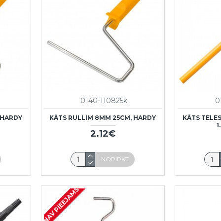
0140-110825k
0
 HARDY
KĀTS RULLIM 8MM 25CM, HARDY
KĀTS TELES
1
2.12€
NOPIRKT
NAV PIEEJAMS