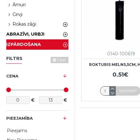
Āmuri
Cirvji
Rokas zāģi
ABRAZĪVI, URBJI
IZPĀRDOŠANA
0140-100619
FILTRS
Clear
ROKTURIS MELNS,5CM, 
0.51€
CENA
NOPIRKT
€
€
PIEEJAMĪBA
Pieejams