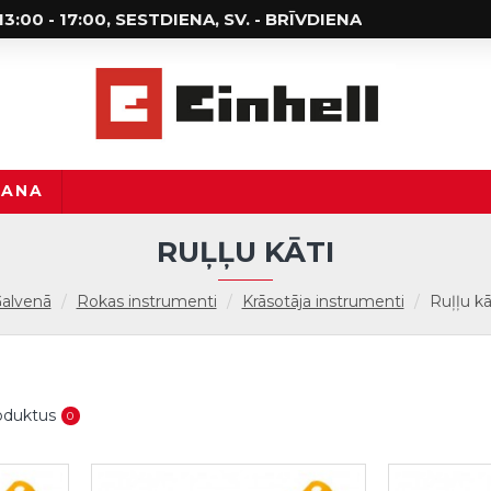
; 13:00 - 17:00, SESTDIENA, SV. - BRĪVDIENA
ŠANA
RUĻĻU KĀTI
alvenā
Rokas instrumenti
Krāsotāja instrumenti
Ruļļu kā
roduktus
0