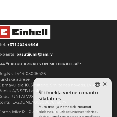
Tel.:
+371 20244646
E-pasts:
pasutijumi@lam.lv
SIA “LAUKU APGĀDS UN MELIORĀCIJA”"
Reg.Nr.: LV44103005426
Juridiskā adrese:
×
Dzirnavu iela 18, Smiltene, Smiltenes novads, LV-4729
Banks: A/S SEB banka;
Šī tīmekļa vietne izmanto
LATVIAN
Kods: UNLALV2X
sīkdatnes
Konts: LV20UNLA0050007676877
RUSSIAN
Mūsu tīmekļa vietnē tiek izmantoti
Darba laiks: P - Pk. 8:00 - 12:00; 13:00 - 17:00
sīkdatnes, lai uzlabotu vietnes tehnisku
ENGLISH
darbību, analizētu vietnes izmantošanas