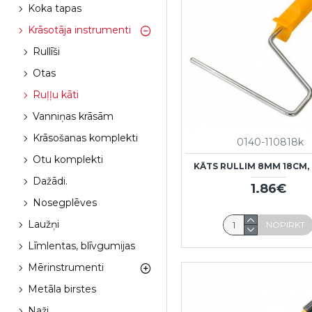
Koka tapas
Krāsotāja instrumenti
Rullīši
Otas
Ruļļu kāti
Vanniņas krāsām
Krāsošanas komplekti
0140-110818k
Otu komplekti
KĀTS RULLIM 8MM 18CM,
Dažādi.
1.86€
Nosegplēves
Laužņi
NOPIRKT
Līmlentas, blīvgumijas
Mērinstrumenti
Metāla birstes
Naži