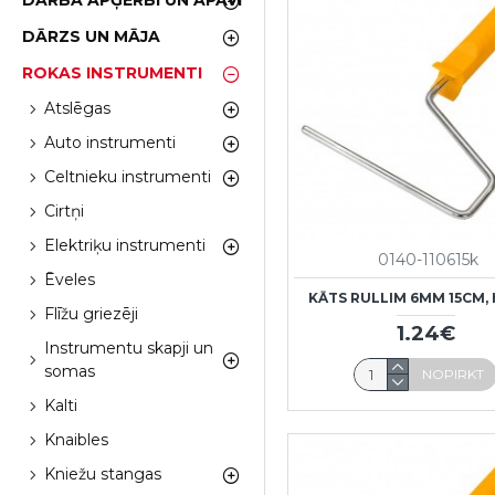
DARBA APĢĒRBI UN APAVI
DĀRZS UN MĀJA
ROKAS INSTRUMENTI
Atslēgas
Auto instrumenti
Celtnieku instrumenti
Cirtņi
Elektriķu instrumenti
0140-110615k
Ēveles
KĀTS RULLIM 6MM 15CM,
Flīžu griezēji
1.24€
Instrumentu skapji un
somas
NOPIRKT
Kalti
Knaibles
Kniežu stangas