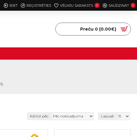
IEIET
REĢISTRĒTIES
VĒLMJU SARAKSTS
0
SALĪDZINĀT
0
Preču 0 (0.00€)
ti
Kārtot pēc:
Lapusē: