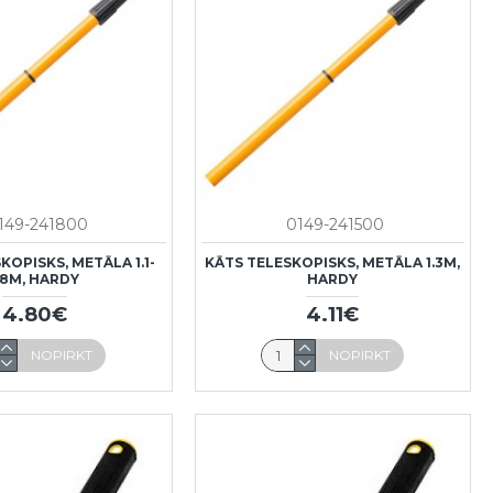
149-241800
0149-241500
KOPISKS, METĀLA 1.1-
KĀTS TELESKOPISKS, METĀLA 1.3M,
.8M, HARDY
HARDY
4.80€
4.11€
NOPIRKT
NOPIRKT