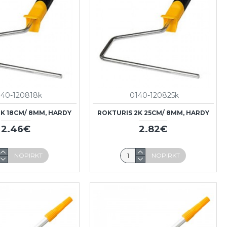
140-120818k
0140-120825k
2K 18CM/ 8MM, HARDY
ROKTURIS 2K 25CM/ 8MM, HARDY
2.46€
2.82€
NOPIRKT
NOPIRKT