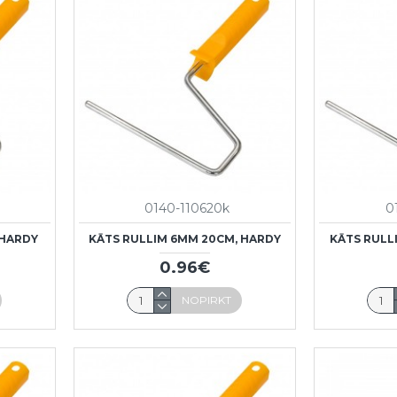
0140-110620k
0
 HARDY
KĀTS RULLIM 6MM 20CM, HARDY
KĀTS RULL
0.96€
NOPIRKT