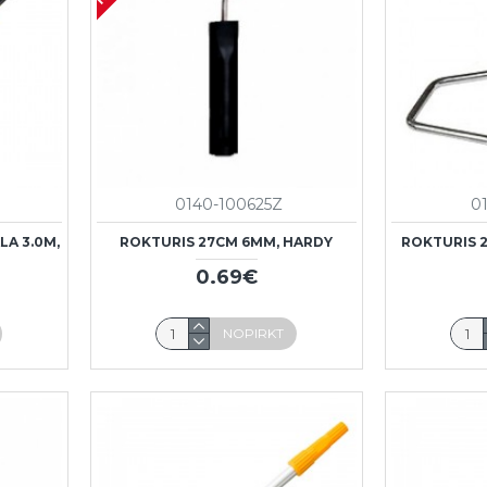
0140-100625Z
0
LA 3.0M,
ROKTURIS 27CM 6MM, HARDY
ROKTURIS 
0.69€
NOPIRKT