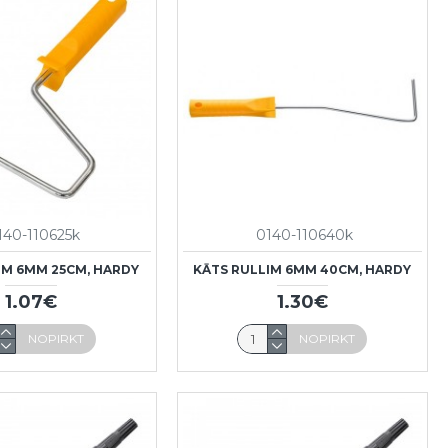
140-110625k
0140-110640k
IM 6MM 25CM, HARDY
KĀTS RULLIM 6MM 40CM, HARDY
1.07€
1.30€
NOPIRKT
NOPIRKT