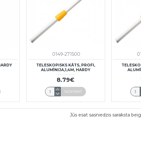
0149-271500
0
HARDY
TELESKOPISKS KĀTS, PROFI,
TELESKOP
ALUMĪNIJA,1,4M, HARDY
ALUMĪ
8.79€
NOPIRKT
Jūs esat sasniedzis saraksta beig