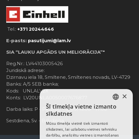
Tel.:
+371 20244646
E-pasts:
pasutijumi@lam.lv
SIA “LAUKU APGĀDS UN MELIORĀCIJA”"
Reg.Nr.: LV44103005426
Juridiskā adrese:
Dzirnavu iela 18, Smiltene, Smiltenes novads, LV-4729
Banks: A/S SEB banka;
Kods: UNLALV2X
×
Konts: LV20UNLA0050007676877
Šī tīmekļa vietne izmanto
LATVIAN
Darba laiks: P - Pk. 8:00 - 12:00; 13:00 - 17:00
sīkdatnes
RUSSIAN
Sestdiena, Sv. - Brīvdiena
Mūsu tīmekļa vietnē tiek izmantoti
sīkdatnes, lai uzlabotu vietnes tehnisku
ENGLISH
darbību, analizētu vietnes izmantošanas