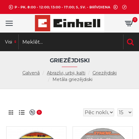
P - PK. 8:00 - 12:00; 13:00 - 17:00; S, SV. - BRĪVDIENA
0
Visi
GRIEZĒJDISKI
Galvenā
Abrazīvi, urbji, kalti
Griezējdiski
Metāla griezējdiski
0