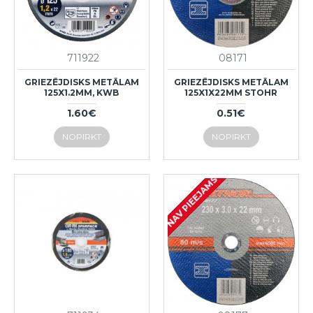
711922
08171
GRIEZĒJDISKS METĀLAM
GRIEZĒJDISKS METĀLAM
125X1.2MM, KWB
125X1X22MM STOHR
1.60€
0.51€
NOPIRKT
NOPIRKT
NAV PIEEJAMS