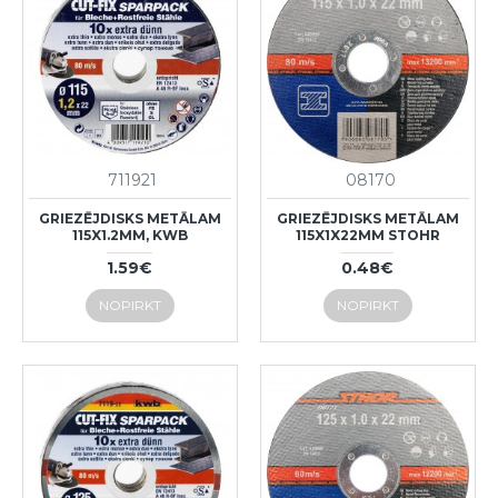
711921
08170
GRIEZĒJDISKS METĀLAM
GRIEZĒJDISKS METĀLAM
115X1.2MM, KWB
115X1X22MM STOHR
1.59€
0.48€
NOPIRKT
NOPIRKT