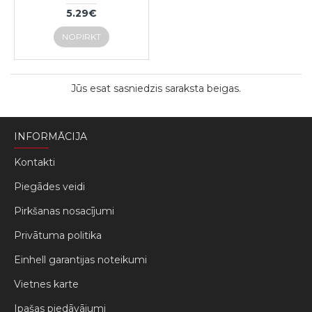
5.29€
NOPIRKT
Jūs esat sasniedzis saraksta beigas.
INFORMĀCIJA
Kontakti
Piegādes veidi
Pirkšanas nosacījumi
Privātuma politika
Einhell garantijas noteikumi
Vietnes karte
Ipašas piedāvājumi