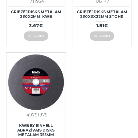
711934
08177
GRIEZĒJDISKS METĀLAM
GRIEZĒJDISKS METĀLAM
230X2MM, KWB
230X3X22MM STOHR
3.67€
1.81€
NOPIRKT
NOPIRKT
49791975
KWB BY EINHELL
ABRAZĪVAIS DISKS
METĀLAM 355MM