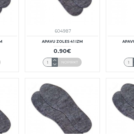
604987
ZM
APAVU ZOLES 41 IZM
APAV
0.90€
NOPIRKT