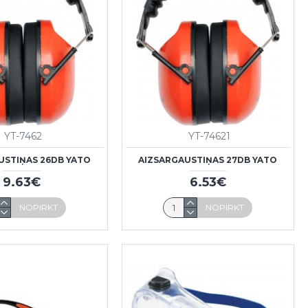
YT-7462
YT-74621
USTIŅAS 26DB YATO
AIZSARGAUSTIŅAS 27DB YATO
9.63€
6.53€
NOPIRKT
NOPIRKT