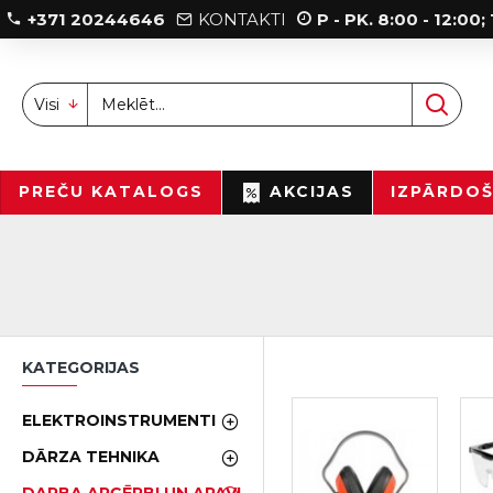
+371 20244646
KONTAKTI
P - PK. 8:00 - 12:00
Visi
PREČU KATALOGS
AKCIJAS
IZPĀRDO
KATEGORIJAS
ELEKTROINSTRUMENTI
DĀRZA TEHNIKA