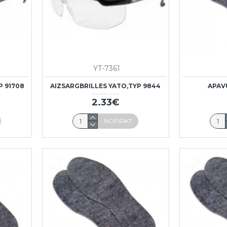
YT-7361
P 91708
AIZSARGBRILLES YATO,TYP 9844
APAV
2.33€
NOPIRKT