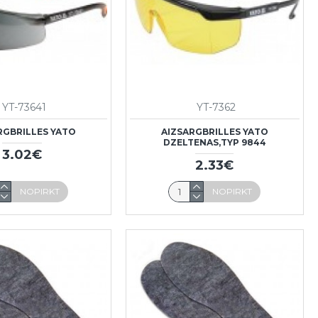
YT-73641
YT-7362
RGBRILLES YATO
AIZSARGBRILLES YATO
DZELTENAS,TYP 9844
3.02€
2.33€
NOPIRKT
NOPIRKT