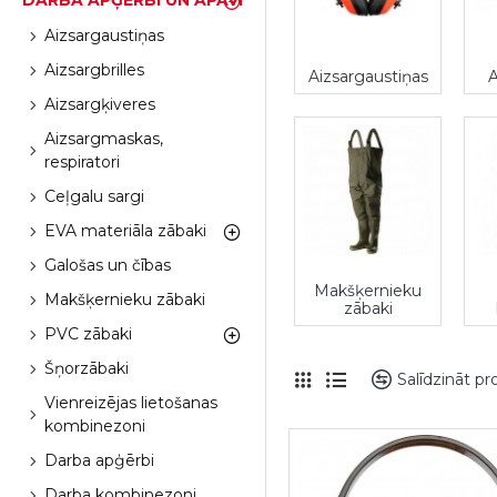
DARBA APĢĒRBI UN APAVI
Aizsargaustiņas
Aizsargbrilles
Aizsargaustiņas
A
Aizsargķiveres
Aizsargmaskas,
respiratori
Ceļgalu sargi
EVA materiāla zābaki
Galošas un čības
Makšķernieku
Makšķernieku zābaki
zābaki
PVC zābaki
Šņorzābaki
Salīdzināt p
Vienreizējas lietošanas
kombinezoni
Darba apģērbi
Darba kombinezoni