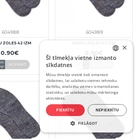
604988
604989
U ZOLES 42 IZM
APAVU ZOLES 43 IZM
×
0.90€
0.90€
Šī tīmekļa vietne izmanto
LATVIAN
sīkdatnes
NOPIRKT
NOPIRKT
RUSSIAN
Mūsu tīmekļa vietnē tiek izmantoti
sīkdatnes, lai uzlabotu vietnes tehnisku
ENGLISH
darbību, analizētu vietnes izmantošanas
statistiku, un uzlabotu mūsu mārketinga
aktivitātes.
PIEKRĪTU
NEPIEKRĪTU
PIELĀGOT