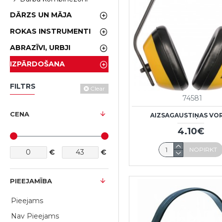
DĀRZS UN MĀJA
ROKAS INSTRUMENTI
ABRAZĪVI, URBJI
IZPĀRDOŠANA
FILTRS
Clear
74581
CENA
AIZSAGAUSTIŅAS VO
4.10€
NOPIRKT
€
€
PIEEJAMĪBA
Pieejams
Nav Pieejams