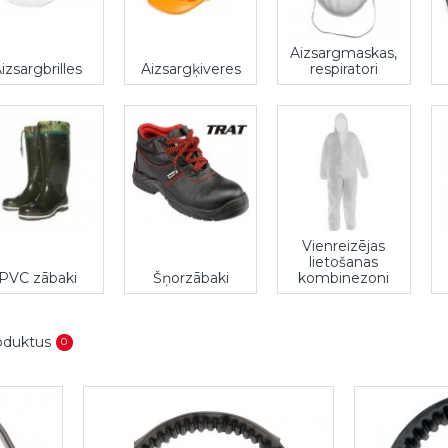
Aizsargmaskas,
izsargbrilles
Aizsargķiveres
respiratori
Vienreizējas
lietošanas
PVC zābaki
Šņorzābaki
kombinezoni
roduktus
0