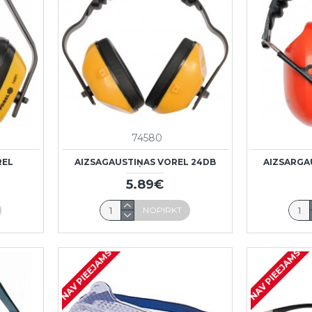
74580
REL
AIZSAGAUSTIŅAS VOREL 24DB
AIZSARGA
5.89€
NOPIRKT
NAV PIEEJAMS
NAV PIEEJAMS