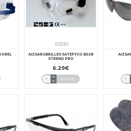
313330
 VOREL
AIZSARGBRILLES SATEFYCO B028
AIZSA
STREND PRO
6.29€
NOPIRKT