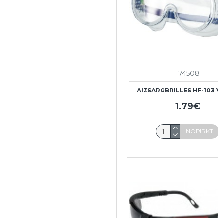
PVC zābaki
Šņorzābaki
Darba apģērbi
74508
AIZSARGBRILLES HF-103
Darba kombinezoni
1.79€
NOPIRKT