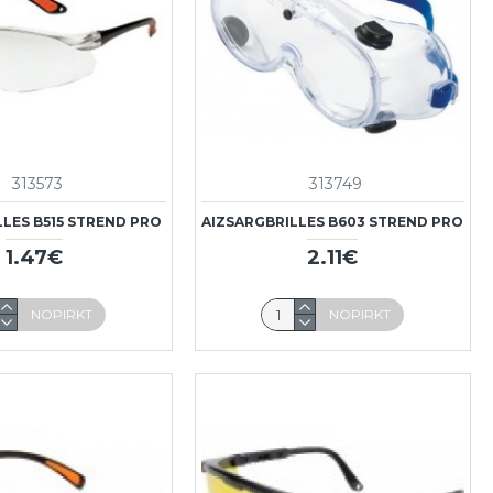
313573
313749
LLES B515 STREND PRO
AIZSARGBRILLES B603 STREND PRO
1.47€
2.11€
NOPIRKT
NOPIRKT