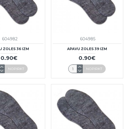
604982
604985
U ZOLES 36 IZM
APAVU ZOLES 39 IZM
0.90€
0.90€
NOPIRKT
NOPIRKT