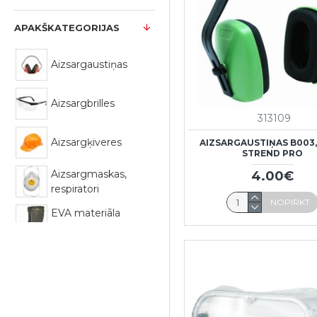
APAKŠKATEGORIJAS
Aizsargaustiņas
Aizsargbrilles
313109
Aizsargķiveres
AIZSARGAUSTIŅAS B003
STREND PRO
Aizsargmaskas,
4.00€
respiratori
NOPIRKT
EVA materiāla
zābaki
Galošas un čības
Makšķernieku
zābaki