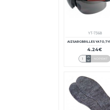
YT-7368
AIZSARGBRILLES YATO,TY
4.24€
NOPIRKT