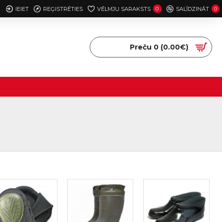
IEIET
REĢISTRĒTIES
VĒLMJU SARAKSTS
0
SALĪDZINĀT
0
Preču 0 (0.00€)