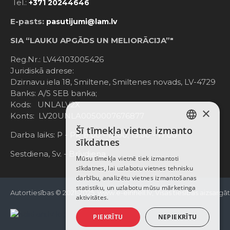
Tel.:
+371 20244646
E-pasts:
pasutijumi@lam.lv
SIA “LAUKU APGĀDS UN MELIORĀCIJA”"
Reg.Nr.: LV44103005426
Juridiskā adrese:
Dzirnavu iela 18, Smiltene, Smiltenes novads, LV-4729
Banks: A/S SEB banka;
Kods: UNLALV2X
×
Konts: LV20UNLA0050007676877
Šī tīmekļa vietne izmanto
LATVIAN
Darba laiks: P - Pk. 8:00 - 12:00; 13:00 - 17:00
sīkdatnes
RUSSIAN
Sestdiena, Sv. - Brīvdiena
Mūsu tīmekļa vietnē tiek izmantoti
sīkdatnes, lai uzlabotu vietnes tehnisku
ENGLISH
darbību, analizētu vietnes izmantošanas
statistiku, un uzlabotu mūsu mārketinga
Autortiesības © 2021-2025, www.e-einhell.lv, Visas tiesības aizsargā
aktivitātes.
PIEKRĪTU
NEPIEKRĪTU