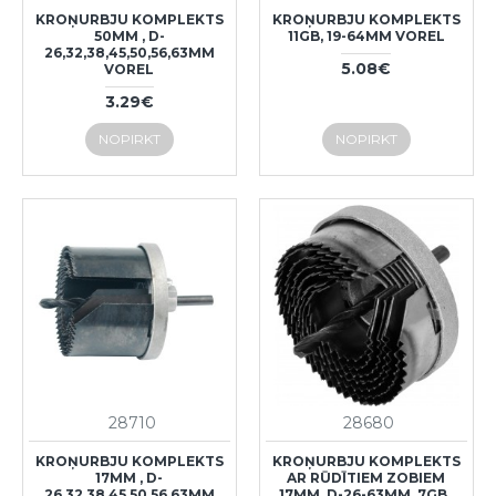
KROŅURBJU KOMPLEKTS
KROŅURBJU KOMPLEKTS
50MM , D-
11GB, 19-64MM VOREL
26,32,38,45,50,56,63MM
5.08€
VOREL
3.29€
NOPIRKT
NOPIRKT
28710
28680
KROŅURBJU KOMPLEKTS
KROŅURBJU KOMPLEKTS
17MM , D-
AR RŪDĪTIEM ZOBIEM
26,32,38,45,50,56,63MM
17MM, D-26-63MM, 7GB.,