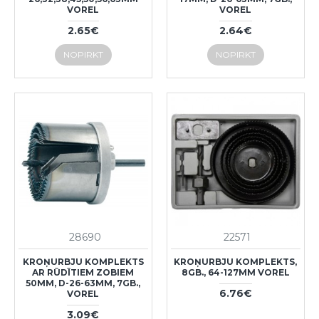
VOREL
VOREL
2.65€
2.64€
NOPIRKT
NOPIRKT
28690
22571
KROŅURBJU KOMPLEKTS
KROŅURBJU KOMPLEKTS,
AR RŪDĪTIEM ZOBIEM
8GB., 64-127MM VOREL
50MM, D-26-63MM, 7GB.,
6.76€
VOREL
3.09€