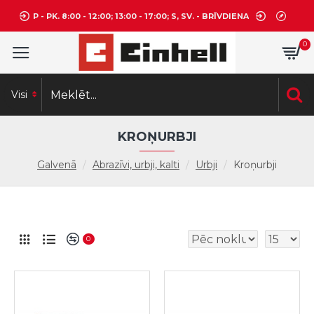
P - PK. 8:00 - 12:00; 13:00 - 17:00; S, SV. - BRĪVDIENA
0
Visi
KROŅURBJI
Galvenā
Abrazīvi, urbji, kalti
Urbji
Kroņurbji
0