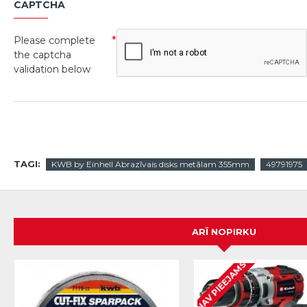
CAPTCHA
Please complete
the captcha
validation below
TAGI:
KWB by Einhell Abrazīvais disks metālam 355mm
49791975
ARĪ NOPIRKU
NAV PIEEJAMS