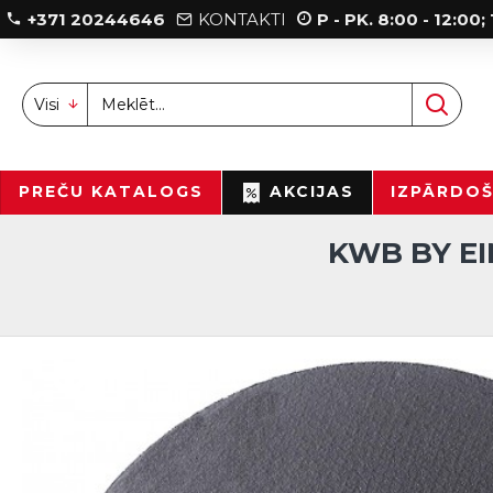
+371 20244646
KONTAKTI
P - PK. 8:00 - 12:00
Visi
PREČU KATALOGS
AKCIJAS
IZPĀRDO
KWB BY EI