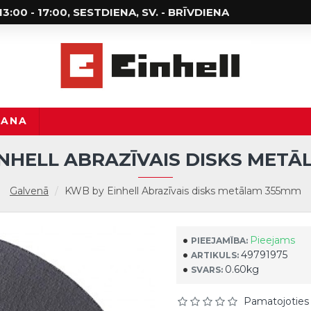
; 13:00 - 17:00, SESTDIENA, SV. - BRĪVDIENA
ŠANA
NHELL ABRAZĪVAIS DISKS MET
Galvenā
KWB by Einhell Abrazīvais disks metālam 355mm
Pieejams
PIEEJAMĪBA:
49791975
ARTIKULS:
0.60kg
SVARS:
Pamatojoties