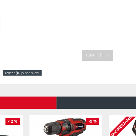
TURPINĀT
Ripzāģu piederumi
NAV PIEEJAMS
-12 %
-9 %