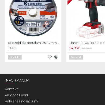
Griezējdisks metālam 125x1.2mm, KWB
1.60€
54.95€
62.57€
Nopirkt
Nopirkt
INFORMĀCIJA
Kontakti
Piegādes veidi
Pirkšanas nosacījumi