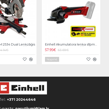
SM 2534 Dual Leņķzāģis
Einhell Akumulatora leņķa slīpmašīna TE-AG 18 Li-Solo
57.95€
94.14€
63.69€
Nopirkt
Tel.:
+371 20244646
E-pasts:
pasutijumi@lam.lv