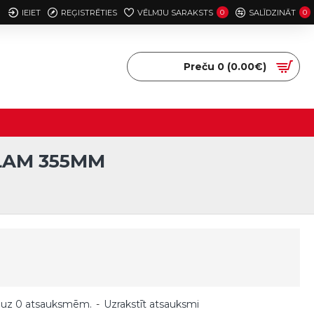
IEIET
REĢISTRĒTIES
VĒLMJU SARAKSTS
0
SALĪDZINĀT
0
Preču 0 (0.00€)
ĀLAM 355MM
 uz 0 atsauksmēm.
-
Uzrakstīt atsauksmi