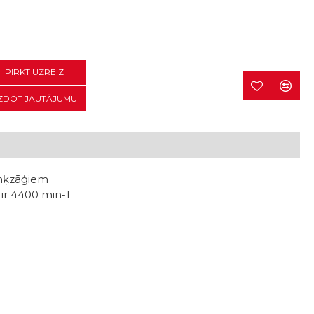
PIRKT UZREIZ
ZDOT JAUTĀJUMU
enķzāģiem
ir 4400 min-1