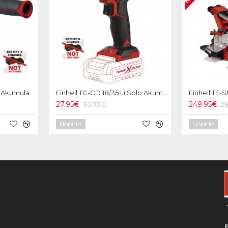
Einhell TE-CD 18Li-iSolo Akumulatora triecienurbmašīna
Einhell TC-CD 18/35 Li Solo Akumulatora skrūvgriezis/urbjmašīna
Einhell TE-
27.95€
249.95€
30.73€
2
Nopirkt
Nopirkt