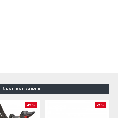
TĀ PATI KATEGORIJA
-15 %
-9 %