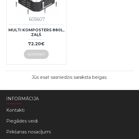
605607
MULTI KOMPOSTERS 880L,
ZAĻŠ
72.20€
NOPIRKT
Jūs esat sasniedzis saraksta beigas.
INFORMĀCIJA
Kontakti
Piegādes veidi
Pirkšanas nosacījumi