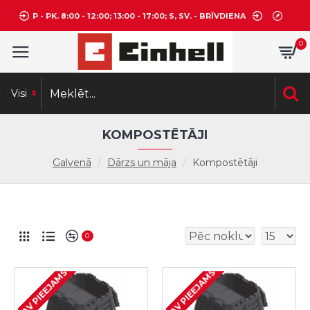
P - PK. 8:00 - 12:00; 13:00 - 17:00; S, SV. - BRĪVDIENA
0
Visi
KOMPOSTĒTĀJI
Galvenā
Dārzs un māja
Kompostētāji
0
NAV PIEEJAMS
NAV PIEEJAMS