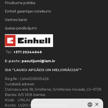
Privātuma politika
Einhell garantijas noteikumi
Vietnes karte
Ipašas piedāvājumi
Tel.:
+371 20244646
E-pasts:
pasutijumi@lam.lv
SIA “LAUKU APGĀDS UN MELIORĀCIJA”"
Reg.Nr.: LV44103005426
Juridiskā adrese:
Dzirnavu iela 18, Smiltene, Smiltenes novads, LV-4729
Banks: A/S SEB banka;
Kods: UNLALV2X
×
Konts: LV20UNLA0050007676877