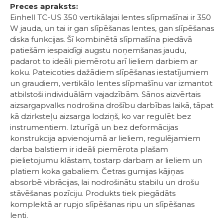
Preces apraksts:
Einhell TC-US 350 vertikālajai lentes slīpmašīnai ir 350
W jauda, ​​un tai ir gan slīpēšanas lentes, gan slīpēšanas
diska funkcijas. Šī kombinētā slīpmašīna piedāvā
patiešām iespaidīgi augstu noņemšanas jaudu,
padarot to ideāli piemērotu arī lieliem darbiem ar
koku. Pateicoties dažādiem slīpēšanas iestatījumiem
un graudiem, vertikālo lentes slīpmašīnu var izmantot
atbilstoši individuālām vajadzībām. Sānos aizvērtais
aizsargapvalks nodrošina drošību darbības laikā, tāpat
kā dzirksteļu aizsarga lodziņš, ko var regulēt bez
instrumentiem. Izturīgā un bez deformācijas
konstrukcija apvienojumā ar lieliem, regulējamiem
darba balstiem ir ideāli piemērota plašam
pielietojumu klāstam, tostarp darbam ar lieliem un
platiem koka gabaliem. Četras gumijas kājiņas
absorbē vibrācijas, lai nodrošinātu stabilu un drošu
stāvēšanas pozīciju. Produkts tiek piegādāts
komplektā ar rupjo slīpēšanas ripu un slīpēšanas
lenti.