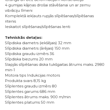
4 gumijas kājiņas drošai stāvēšanai un ar zemu
vibrāciju līmeni
Komplektā iekļauts rupjās slīpēšanas/slīpēšanas
ritenis
Ieskaitot slīpēšanas/slīpēšanas lenti
Tehniskās detaļas:
Slīpdiska diametrs (iekšējais) 32 mm
Slīpdiska diametrs (ārējais) 150 mm
Slīpdiska graudu izmērs 36
Slīpdiska biezums 20 mm
Slapjās slīpēšanas diska tukšgaitas ātrums maks. 2980
min-1
Motora tips Indukcijas motors
Produkta svars 8,15 kg
Slīplentes graudu izmērs 80
Slīplentes garums 686 mm
Slīplentes ātrums maks. 900 m/min
Slīplentes platums 50 mm