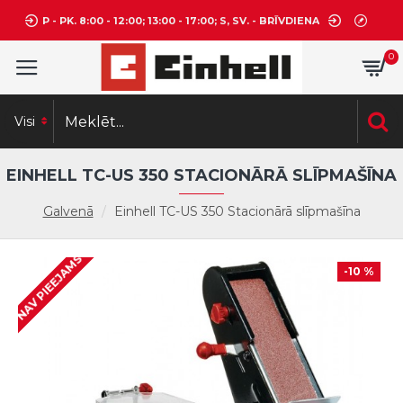
P - PK. 8:00 - 12:00; 13:00 - 17:00; S, SV. - BRĪVDIENA
0
Visi
EINHELL TC-US 350 STACIONĀRĀ SLĪPMAŠĪNA
Galvenā
Einhell TC-US 350 Stacionārā slīpmašīna
NAV PIEEJAMS
-10 %