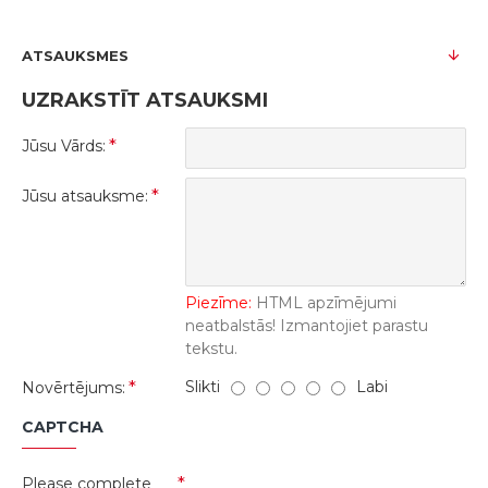
ATSAUKSMES
UZRAKSTĪT ATSAUKSMI
Jūsu Vārds:
Jūsu atsauksme:
Piezīme:
HTML apzīmējumi
neatbalstās! Izmantojiet parastu
tekstu.
Slikti
Labi
Novērtējums:
CAPTCHA
Please complete