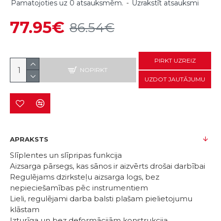
Pamatojoties uz 0 atsauksmēm.
-
Uzrakstīt atsauksmi
77.95€
86.54€
PIRKT UZREIZ
NOPIRKT
UZDOT JAUTĀJUMU
APRAKSTS
Slīplentes un slīpripas funkcija
Aizsarga pārsegs, kas sānos ir aizvērts drošai darbībai
Regulējams dzirksteļu aizsarga logs, bez
nepieciešamības pēc instrumentiem
Lieli, regulējami darba balsti plašam pielietojumu
klāstam
Izturīga un bez deformācijām konstrukcija