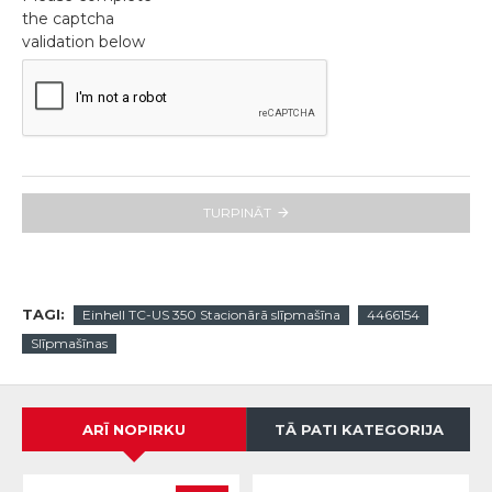
the captcha
validation below
TURPINĀT
TAGI:
Einhell TC-US 350 Stacionārā slīpmašīna
4466154
Slīpmašīnas
ARĪ NOPIRKU
TĀ PATI KATEGORIJA