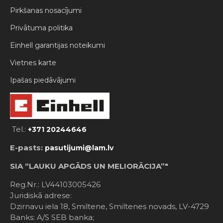
Pirkšanas nosacījumi
Privātuma politika
Einhell garantijas noteikumi
Vietnes karte
Ipašas piedāvājumi
Tel.:
+371 20244646
E-pasts:
pasutijumi@lam.lv
SIA “LAUKU APGĀDS UN MELIORĀCIJA”"
Reg.Nr.: LV44103005426
Juridiskā adrese:
Dzirnavu iela 18, Smiltene, Smiltenes novads, LV-4729
Banks: A/S SEB banka;