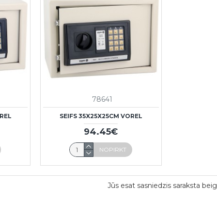
78641
OREL
SEIFS 35X25X25CM VOREL
94.45€
NOPIRKT
Jūs esat sasniedzis saraksta beig