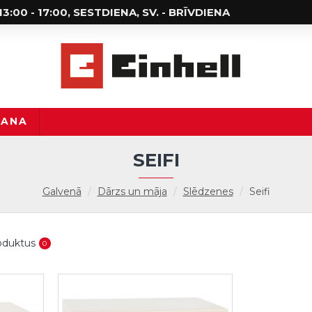
; 13:00 - 17:00, SESTDIENA, SV. - BRĪVDIENA
ŠANA
SEIFI
Galvenā
Dārzs un māja
Slēdzenes
Seifi
roduktus
0