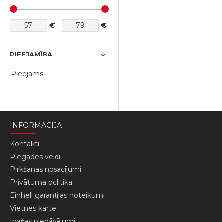
€
€
PIEEJAMĪBA
Pieejams
INFORMĀCIJA
Kontakti
Piegādes veidi
Pirkšanas nosacījumi
Privātuma politika
Einhell garantijas noteikumi
Vietnes karte
Ipašas piedāvājumi