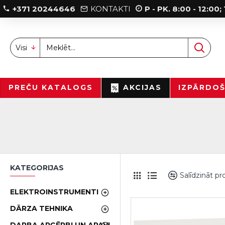
+371 20244646
KONTAKTI
P - PK. 8:00 - 12:00
Visi
PREČU KATALOGS
AKCIJAS
IZPĀRDO
KATEGORIJAS
Salīdzināt p
ELEKTROINSTRUMENTI
DĀRZA TEHNIKA