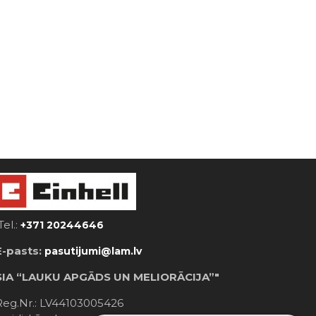
Tel.:
+371 20244646
E-pasts:
pasutijumi@lam.lv
SIA “LAUKU APGĀDS UN MELIORĀCIJA”"
Reg.Nr.: LV44103005426