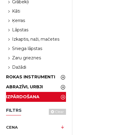
Grābekļi
Kāti
Ķerras
Lāpstas
Izkaptis, naži, mačetes
Sniega lāpstas
Zaru grieznes
Dažādi
ROKAS INSTRUMENTI
ABRAZĪVI, URBJI
IZPĀRDOŠANA
FILTRS
Clear
CENA