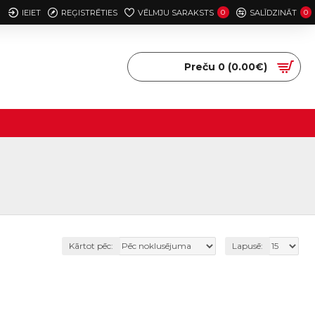
IEIET
REĢISTRĒTIES
VĒLMJU SARAKSTS
0
SALĪDZINĀT
0
Preču 0 (0.00€)
Kārtot pēc:
Lapusē: