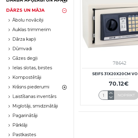
DARBA APĢĒRBI UN APAVI
DĀRZS UN MĀJA
Ābolu novācēji
Auklas trimmerim
Dārza kapļi
Dūmvadi
Gāzes degļi
78642
Ielas slotas, birstes
SEIFS 31X20X20CM V
Kompostētāji
70.12€
Krāsns piederumi
NOPIRKT
Laistīšanas inventārs
Miglotāji, smidzinātāji
Pagarinātāji
Pārklāji
Pastkastes