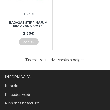
82301
BAGĀŽAS STIPRINĀJUMI
80CMX8MM VOREL
2.70€
NOPIRKT
Jūs esat sasniedzis saraksta beigas.
INFORMĀCIJA
Kontakti
Piegādes veidi
Pirkšanas nosacījumi