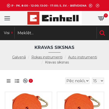
P - PK. 8:00 - 12:00; 13:00 - 17:00; S, SV. - BRĪVDIENA
0
Visi
KRAVAS SIKSNAS
Galvenā
Rokas instrumenti
Auto instrumenti
Kravas siksnas
0