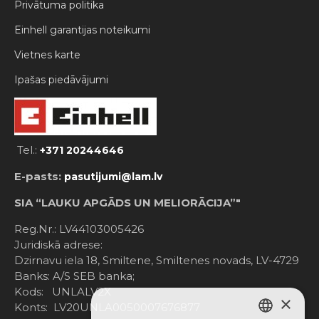
Privātuma politika
Einhell garantijas noteikumi
Vietnes karte
Ipašas piedāvājumi
Tel.:
+371 20244646
E-pasts:
pasutijumi@lam.lv
SIA “LAUKU APGĀDS UN MELIORĀCIJA”"
Reg.Nr.: LV44103005426
Juridiskā adrese:
Dzirnavu iela 18, Smiltene, Smiltenes novads, LV-4729
Banks: A/S SEB banka;
Kods: UNLALV2X
×
Konts: LV20UNLA0050007676877