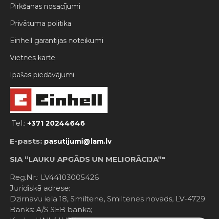
Pirkšanas nosacījumi
Privātuma politika
Einhell garantijas noteikumi
Vietnes karte
Ipašas piedāvājumi
Tel.:
+371 20244646
E-pasts:
pasutijumi@lam.lv
SIA “LAUKU APGĀDS UN MELIORĀCIJA”"
Reg.Nr.: LV44103005426
Juridiskā adrese:
Dzirnavu iela 18, Smiltene, Smiltenes novads, LV-4729
Banks: A/S SEB banka;