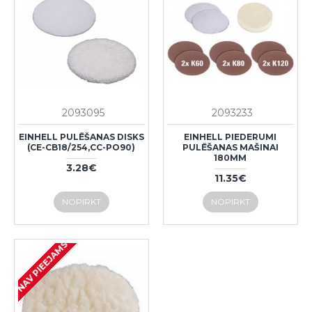
2093095
2093233
EINHELL PULĒŠANAS DISKS
EINHELL PIEDERUMI
(CE-CB18/254,CC-PO90)
PULĒŠANAS MAŠINAI
180MM
3.28€
11.35€
NOPIRKT
NOPIRKT
NAV PIEEJAMS