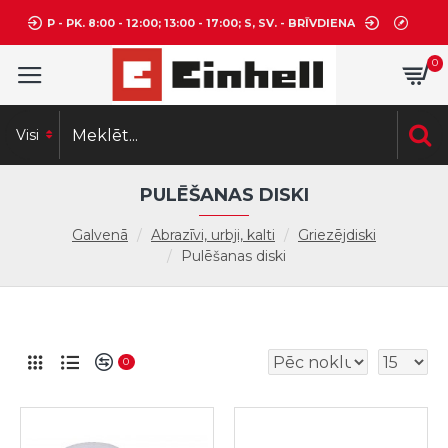
P - PK. 8:00 - 12:00; 13:00 - 17:00; S, SV. - BRĪVDIENA
0
Visi
PULĒŠANAS DISKI
Galvenā
Abrazīvi, urbji, kalti
Griezējdiski
Pulēšanas diski
0