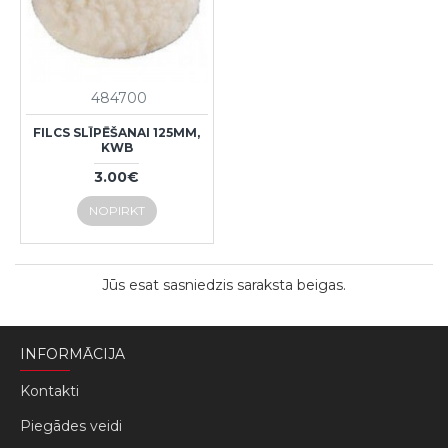
484700
FILCS SLĪPĒŠANAI 125MM,
KWB
3.00€
NOPIRKT
Jūs esat sasniedzis saraksta beigas.
INFORMĀCIJA
Kontakti
Piegādes veidi