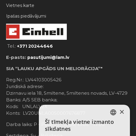
Vietnes karte
Ipašas piedāvājumi
Tel.:
+371 20244646
E-pasts:
pasutijumi@lam.lv
SIA “LAUKU APGĀDS UN MELIORĀCIJA”"
Reg.Nr.: LV44103005426
Juridiskā adrese:
Dzirnavu iela 18, Smiltene, Smiltenes novads, LV-4729
Banks: A/S SEB banka;
Kods: UNLALV2X
×
Konts: LV20UNLA0050007676877
Šī tīmekļa vietne izmanto
LATVIAN
Darba laiks: P - Pk. 8:00 - 12:00; 13:00 - 17:00
sīkdatnes
RUSSIAN
Sestdiena, Sv. - Brīvdiena