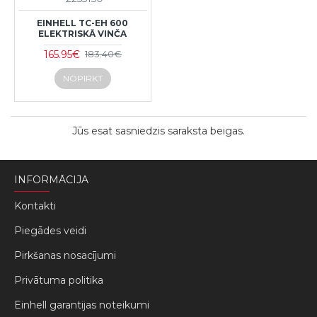
EINHELL TC-EH 600
ELEKTRISKĀ VINČA
165.95€
183.40€
NOPIRKT
Jūs esat sasniedzis saraksta beigas.
INFORMĀCIJA
Kontakti
Piegādes veidi
Pirkšanas nosacījumi
Privātuma politika
Einhell garantijas noteikumi