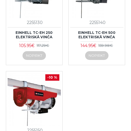
2255130
2255140
EINHELL TC-EH 250
EINHELL TC-EH 500
ELEKTRISKĀ VINČA
ELEKTRISKĀ VINČA
105.95€
144.95€
117.29€
159.98€
NOPIRKT
NOPIRKT
-10 %
2255150