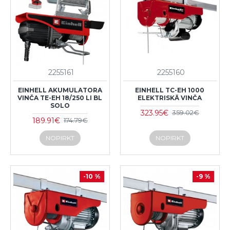
2255161
2255160
EINHELL AKUMULATORA
EINHELL TC-EH 1000
VINČA TE-EH 18/250 LI BL
ELEKTRISKĀ VINČA
SOLO
323.95€
359.02€
189.91€
174.79€
NOPIRKT
NOPIRKT
-10 %
-9 %