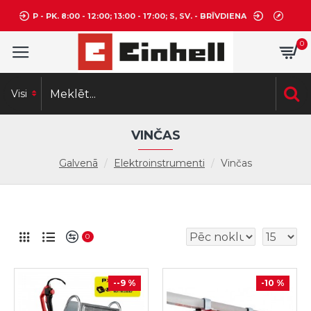
P - PK. 8:00 - 12:00; 13:00 - 17:00; S, SV. - BRĪVDIENA
0
Visi
VINČAS
Galvenā
Elektroinstrumenti
Vinčas
0
--9 %
-10 %