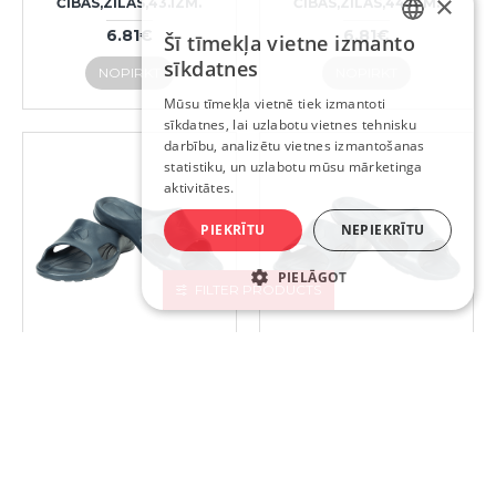
×
ČĪBAS,ZILAS,43.IZM.
ČĪBAS,ZILAS,44.IZM.
6.81€
6.81€
Šī tīmekļa vietne izmanto
LATVIAN
sīkdatnes
NOPIRKT
NOPIRKT
RUSSIAN
Mūsu tīmekļa vietnē tiek izmantoti
sīkdatnes, lai uzlabotu vietnes tehnisku
ENGLISH
darbību, analizētu vietnes izmantošanas
statistiku, un uzlabotu mūsu mārketinga
aktivitātes.
PIEKRĪTU
NEPIEKRĪTU
PIELĀGOT
FILTER PRODUCTS
609086
609087
KOLMAX 039 EVA
KOLMAX 039 EVA
MATERIĀLA
MATERIĀLA
ČĪBAS,ZILAS,45.IZM.
ČĪBAS,ZILAS,46.IZM.
6.81€
6.81€