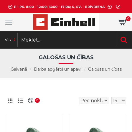
P - PK. 8:00 - 12:00; 13:00 - 17:00; S, SV. - BRĪVDIENA
0
Visi
GALOŠAS UN ČĪBAS
Galvenā
Darba apģērbi un apavi
Galošas un čības
0