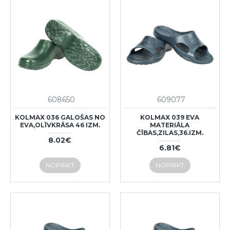
608650
609077
KOLMAX 036 GALOŠAS NO
KOLMAX 039 EVA
EVA,OLĪVKRĀSA 46 IZM.
MATERIĀLA
ČĪBAS,ZILAS,36.IZM.
8.02€
6.81€
NOPIRKT
NOPIRKT