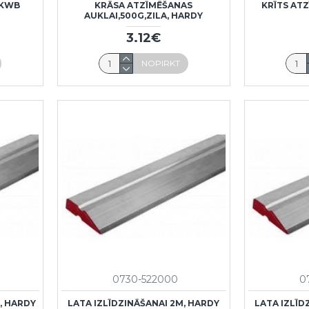
 KWB
KRĀSA ATZĪMĒŠANAS
KRĪTS ATZ
AUKLAI,500G,ZILA, HARDY
3.12€
NOPIRKT
0730-522000
0
M, HARDY
LATA IZLĪDZINĀŠANAI 2M, HARDY
LATA IZLĪD