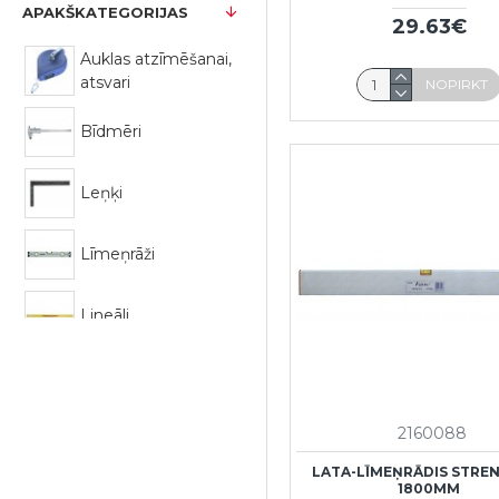
APAKŠKATEGORIJAS
29.63€
Auklas atzīmēšanai,
atsvari
NOPIRKT
Bīdmēri
Leņķi
Līmeņrāži
Lineāli
Mērlentas
2160088
LATA-LĪMEŅRĀDIS STRE
1800MM