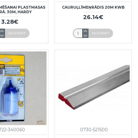
MĒŠANAI PLASTMASAS
CAURUĻLĪMEŅRĀDIS 20M KWB
RĀ. 30M, HARDY
26.14€
3.28€
NOPIRKT
NOPIRKT
722-340060
0730-521500