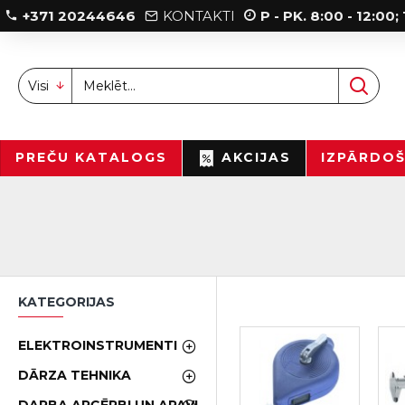
+371 20244646
KONTAKTI
P - PK. 8:00 - 12:00
Visi
PREČU KATALOGS
AKCIJAS
IZPĀRDO
KATEGORIJAS
ELEKTROINSTRUMENTI
DĀRZA TEHNIKA