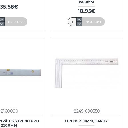
1500MM
35.58€
18.95€
NOPIRKT
NOPIRKT
2160090
2249-690350
ŅRĀDIS STREND PRO
LEŅĶIS 350MM, HARDY
2500MM