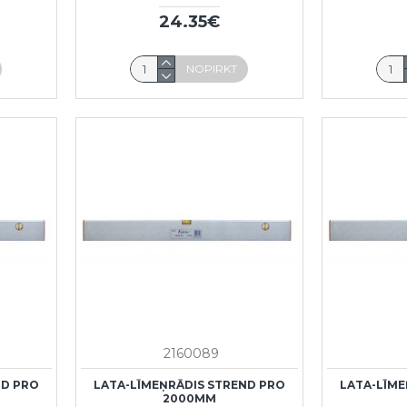
24.35€
NOPIRKT
2160089
ND PRO
LATA-LĪMEŅRĀDIS STREND PRO
LATA-LĪME
2000MM