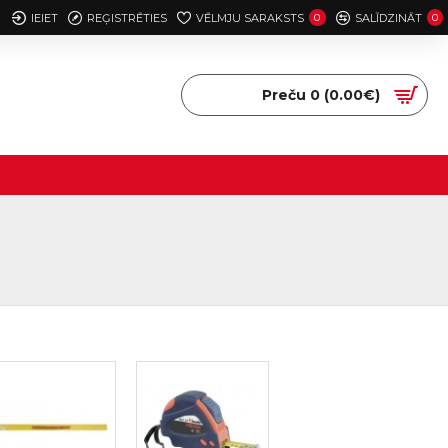
IEIET
REĢISTRĒTIES
VĒLMJU SARAKSTS
0
SALĪDZINĀT
0
Preču 0 (0.00€)