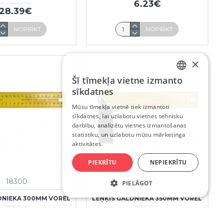
6.23€
28.39€
NOPIRKT
NOPIRKT
×
Šī tīmekļa vietne izmanto
LATVIAN
sīkdatnes
RUSSIAN
Mūsu tīmekļa vietnē tiek izmantoti
sīkdatnes, lai uzlabotu vietnes tehnisku
ENGLISH
darbību, analizētu vietnes izmantošanas
statistiku, un uzlabotu mūsu mārketinga
aktivitātes.
PIEKRĪTU
NEPIEKRĪTU
18300
18350
PIELĀGOT
DNIEKA 300MM VOREL
LEŅĶIS GALDNIEKA 350MM VOREL
1.63€
1.77€