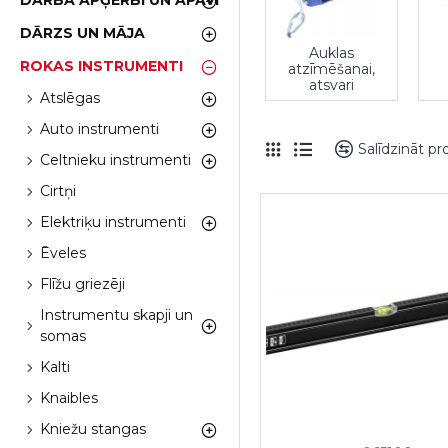
DARBA APĢĒRBI UN APAVI
DĀRZS UN MĀJA
Auklas
ROKAS INSTRUMENTI
atzīmēšanai,
atsvari
Atslēgas
Auto instrumenti
Salīdzināt p
Celtnieku instrumenti
Cirtņi
Elektriķu instrumenti
Ēveles
Flīžu griezēji
Instrumentu skapji un
somas
Kalti
Knaibles
Kniežu stangas