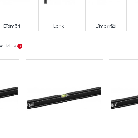
Bīdmēri
Leņķi
Līmeņrāži
roduktus
0