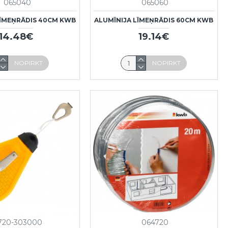
065040
065060
LĪMEŅRĀDIS 40CM KWB
ALUMĪNIJA LĪMEŅRĀDIS 60CM KWB
14.48€
19.14€
NOPIRKT
NOPIRKT
720-303000
064720