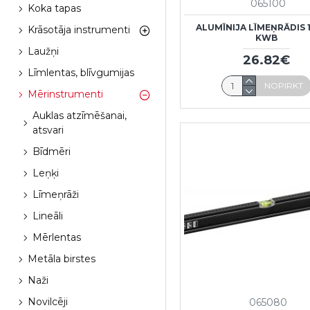
065100
Koka tapas
ALUMĪNIJA LĪMEŅRĀDIS
Krāsotāja instrumenti
KWB
Laužņi
26.82€
Līmlentas, blīvgumijas
NOPIRKT
Mērinstrumenti
Auklas atzīmēšanai,
atsvari
Bīdmēri
Leņķi
Līmeņrāži
Lineāli
Mērlentas
Metāla birstes
Naži
Novilcēji
065080