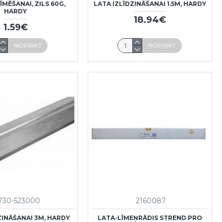
ĪMĒŠANAI, ZILS 60G,
LATA IZLĪDZINĀŠANAI 1.5M, HARDY
HARDY
18.94€
1.59€
NOPIRKT
NOPIRKT
730-523000
2160087
ZINĀŠANAI 3M, HARDY
LATA-LĪMEŅRĀDIS STREND PRO