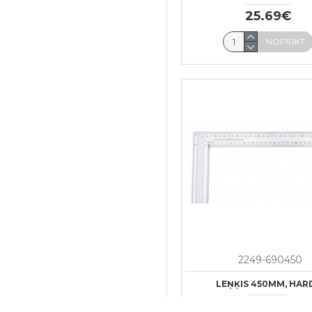
25.69€
NOPIRKT
2249-690450
LEŅĶIS 450MM, HAR
8.72€