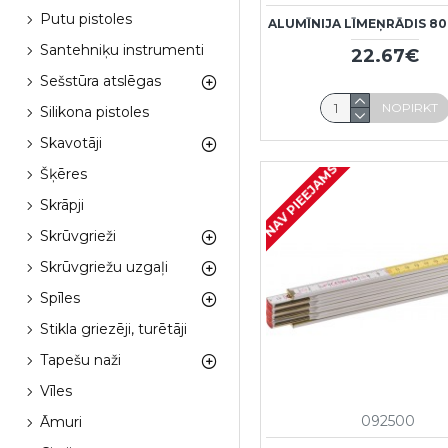
Putu pistoles
ALUMĪNIJA LĪMEŅRĀDIS 8
Santehniķu instrumenti
22.67€
Sešstūra atslēgas
NOPIRKT
Silikona pistoles
Skavotāji
NAV PIEEJAMS
Šķēres
Skrāpji
Skrūvgrieži
Skrūvgriežu uzgaļi
Spīles
Stikla griezēji, turētāji
Tapešu naži
Vīles
092500
Āmuri