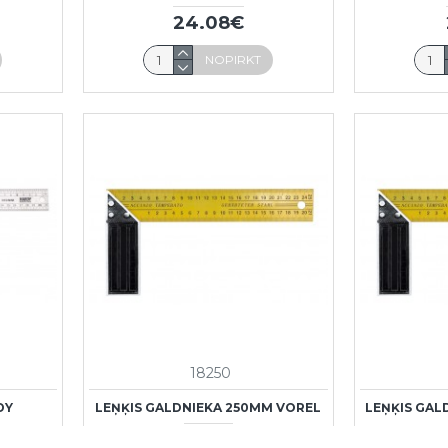
24.08€
NOPIRKT
18250
DY
LEŅĶIS GALDNIEKA 250MM VOREL
LEŅĶIS GAL
1.56€