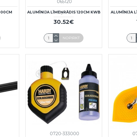
065120
 100CM
ALUMĪNIJA LĪMEŅRĀDIS 120CM KWB
ALUMĪNIJA 
30.52€
NOPIRKT
0720-333000
0