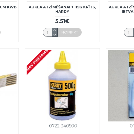
0CM KWB
AUKLA ATZĪMĒŠANAI + 115G KRĪTS,
AUKLA ATZĪ
HARDY
IETVA
5.51€
NOPIRKT
NAV PIEEJAMS
0722-340500
0