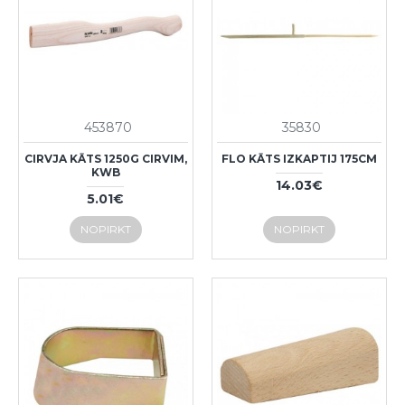
453870
35830
CIRVJA KĀTS 1250G CIRVIM,
FLO KĀTS IZKAPTIJ 175CM
KWB
14.03€
5.01€
NOPIRKT
NOPIRKT