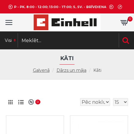
P - PK. 8:00 - 12:00; 13:00 - 17:00; S, SV. - BRĪVDIENA
0
Visi
KĀTI
Galvenā
Dārzs un māja
Kāti
0