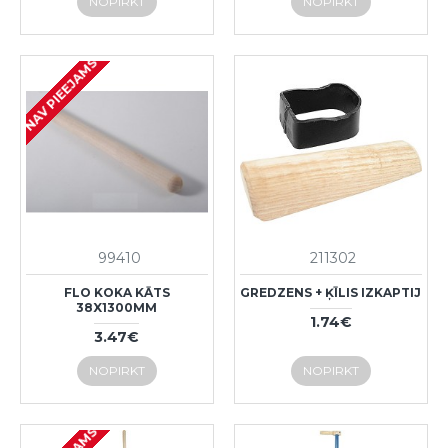
NOPIRKT
NOPIRKT
NAV PIEEJAMS
99410
211302
FLO KOKA KĀTS
GREDZENS + ĶĪLIS IZKAPTIJ
38X1300MM
1.74€
3.47€
NOPIRKT
NOPIRKT