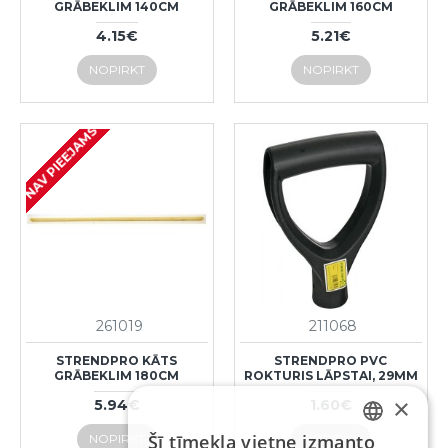
GRĀBEKLIM 140CM
GRĀBEKLIM 160CM
4.15€
5.21€
NOPIRKT
NOPIRKT
NAV PIEEJAMS
261019
211068
STRENDPRO KĀTS
STRENDPRO PVC
GRĀBEKLIM 180CM
ROKTURIS LĀPSTAI, 29MM
×
5.94€
1.60€
Šī tīmekļa vietne izmanto
NOPIRKT
NOPIRKT
LATVIAN