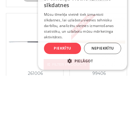
sīkdatnes
RUSSIAN
Mūsu tīmekļa vietnē tiek izmantoti
NAV PIEEJAMS
sīkdatnes, lai uzlabotu vietnes tehnisku
ENGLISH
darbību, analizētu vietnes izmantošanas
statistiku, un uzlabotu mūsu mārketinga
aktivitātes.
PIEKRĪTU
NEPIEKRĪTU
PIELĀGOT
FILTER PRODUCTS
261006
99406
STRENDPROKĀTS
VOREL KĀTS ĀMURAM 4KG
GRĀBEKLIM MULTICLICK
2.00€
1600MM
18.93€
NOPIRKT
NOPIRKT