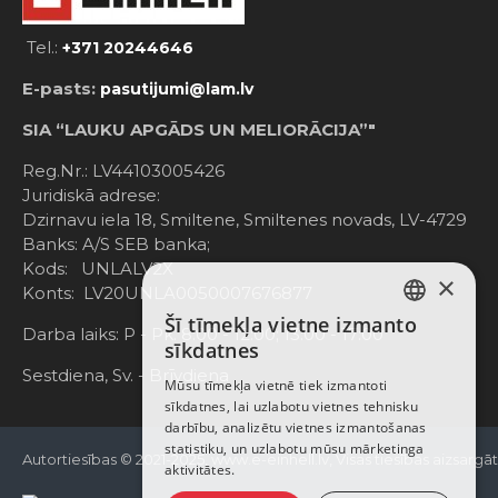
Tel.:
+371 20244646
E-pasts:
pasutijumi@lam.lv
SIA “LAUKU APGĀDS UN MELIORĀCIJA”"
Reg.Nr.: LV44103005426
Juridiskā adrese:
Dzirnavu iela 18, Smiltene, Smiltenes novads, LV-4729
Banks: A/S SEB banka;
Kods: UNLALV2X
×
Konts: LV20UNLA0050007676877
Šī tīmekļa vietne izmanto
LATVIAN
Darba laiks: P - Pk. 8:00 - 12:00; 13:00 - 17:00
sīkdatnes
RUSSIAN
Sestdiena, Sv. - Brīvdiena
Mūsu tīmekļa vietnē tiek izmantoti
sīkdatnes, lai uzlabotu vietnes tehnisku
ENGLISH
darbību, analizētu vietnes izmantošanas
statistiku, un uzlabotu mūsu mārketinga
Autortiesības © 2021-2025, www.e-einhell.lv, Visas tiesības aizsargā
aktivitātes.