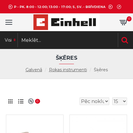
P - PK. 8:00 - 12:00; 13:00 - 17:00; S, SV. - BRĪVDIENA
0
Visi
ŠĶĒRES
Galvenā
Rokas instrumenti
Šķēres
0