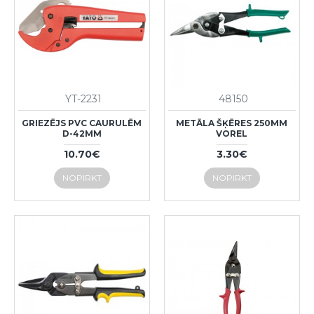
YT-2231
48150
GRIEZĒJS PVC CAURULĒM
METĀLA ŠĶĒRES 250MM
D-42MM
VOREL
10.70€
3.30€
NOPIRKT
NOPIRKT