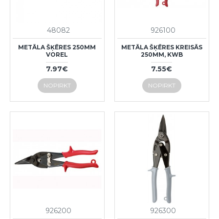
48082
926100
METĀLA ŠĶĒRES 250MM
METĀLA ŠĶĒRES KREISĀS
VOREL
250MM, KWB
7.97€
7.55€
NOPIRKT
NOPIRKT
926200
926300