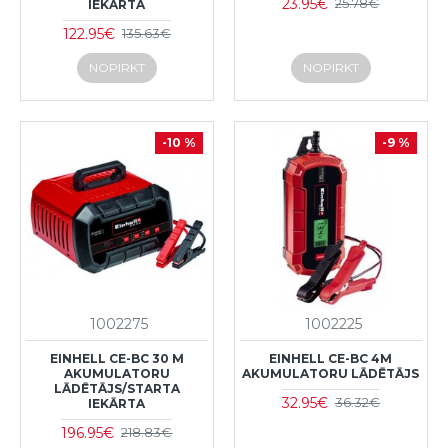
23.95€
25.78€
IEKĀRTA
122.95€
135.63€
NOPIRKT
NOPIRKT
-10 %
-9 %
1002275
1002225
EINHELL CE-BC 30 M
EINHELL CE-BC 4M
AKUMULATORU
AKUMULATORU LĀDĒTĀJS
LĀDĒTĀJS/STARTA
32.95€
36.32€
IEKĀRTA
196.95€
218.83€