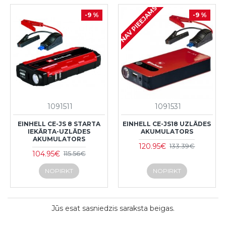
NAV PIEEJAMS
-9 %
-9 %
1091511
1091531
EINHELL CE-JS 8 STARTA
EINHELL CE-JS18 UZLĀDES
IEKĀRTA-UZLĀDES
AKUMULATORS
AKUMULATORS
120.95€
133.39€
104.95€
115.56€
NOPIRKT
NOPIRKT
Jūs esat sasniedzis saraksta beigas.