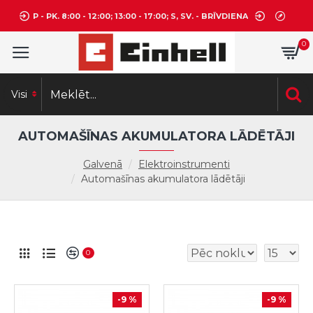
P - PK. 8:00 - 12:00; 13:00 - 17:00; S, SV. - BRĪVDIENA
0
Visi
AUTOMAŠĪNAS AKUMULATORA LĀDĒTĀJI
Galvenā
Elektroinstrumenti
Automašīnas akumulatora lādētāji
0
-9 %
-9 %