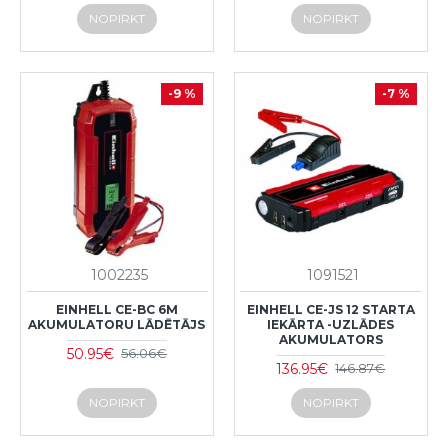
NOPIRKT
NOPIRKT
-9 %
-7 %
1002235
1091521
EINHELL CE-BC 6M
EINHELL CE-JS 12 STARTA
AKUMULATORU LĀDĒTĀJS
IEKĀRTA -UZLĀDES
AKUMULATORS
50.95€
56.06€
136.95€
146.87€
NOPIRKT
NOPIRKT