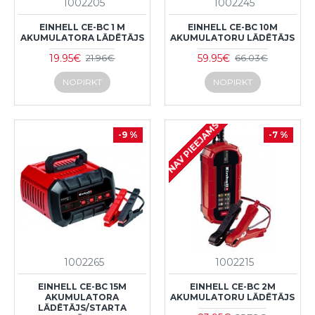
1002205
1002245
EINHELL CE-BC 1 M
EINHELL CE-BC 10M
AKUMULATORA LĀDĒTĀJS
AKUMULATORU LĀDĒTĀJS
19.95€
59.95€
21.96€
66.03€
NOPIRKT
NOPIRKT
NAV PIEEJAMS
-9 %
-7 %
1002265
1002215
EINHELL CE-BC 15M
EINHELL CE-BC 2M
AKUMULATORA
AKUMULATORU LĀDĒTĀJS
LĀDĒTĀJS/STARTA