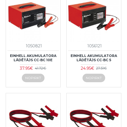
1050821
1056121
EINHELL AKUMULATORA
EINHELL AKUMULATORA
LĀDĒTĀJS CC-BC 10E
LĀDĒTĀJS CC-BC 5
37.95€
24.95€
41.72€
27.51€
NOPIRKT
NOPIRKT