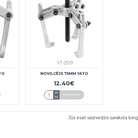
YT-2519
TO
NOVILCĒJS 75MM YATO
12.40€
NOPIRKT
Jūs esat sasniedzis saraksta beig