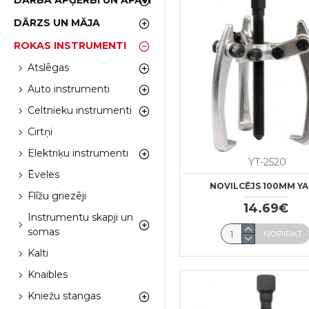
DARBA APĢĒRBI UN APAVI
DĀRZS UN MĀJA
ROKAS INSTRUMENTI
Atslēgas
Auto instrumenti
Celtnieku instrumenti
Cirtņi
Elektriķu instrumenti
YT-2520
Ēveles
NOVILCĒJS 100MM Y
Flīžu griezēji
14.69€
Instrumentu skapji un
somas
NOPIRKT
Kalti
Knaibles
Kniežu stangas