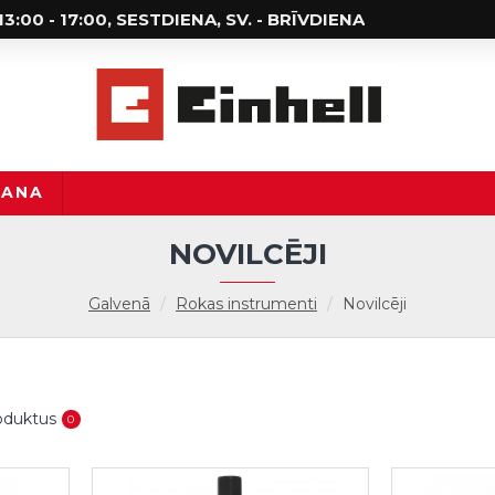
; 13:00 - 17:00, SESTDIENA, SV. - BRĪVDIENA
ŠANA
NOVILCĒJI
Galvenā
Rokas instrumenti
Novilcēji
roduktus
0