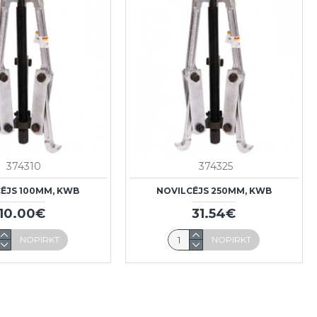
374310
374325
ĒJS 100MM, KWB
NOVILCĒJS 250MM, KWB
10.00€
31.54€
NOPIRKT
NOPIRKT