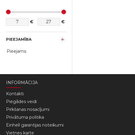
€
€
PIEEJAMĪBA
Pieejams
INFORMĀCIJA
Kontakti
Piegādes veidi
Pirkšanas nosacījumi
Privātuma politika
Einhell garantijas noteikumi
Vietnes karte