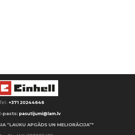
Tel.:
+371 20244646
E-pasts:
pasutijumi@lam.lv
SIA “LAUKU APGĀDS UN MELIORĀCIJA”"