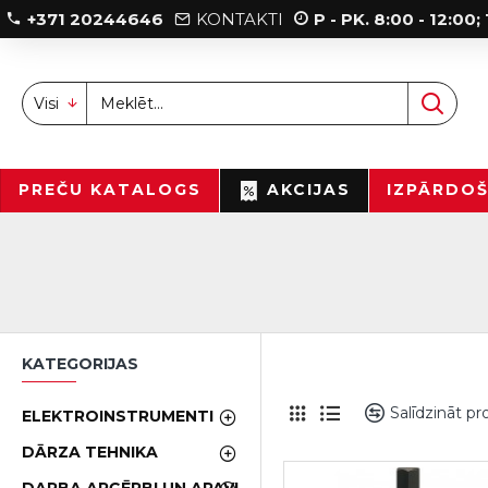
+371 20244646
KONTAKTI
P - PK. 8:00 - 12:00
Visi
PREČU KATALOGS
AKCIJAS
IZPĀRDO
KATEGORIJAS
Salīdzināt p
ELEKTROINSTRUMENTI
DĀRZA TEHNIKA