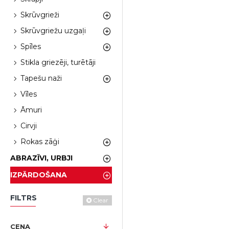
Skrūvgrieži
Skrūvgriežu uzgaļi
Spīles
Stikla griezēji, turētāji
Tapešu naži
Vīles
Āmuri
Cirvji
Rokas zāģi
ABRAZĪVI, URBJI
IZPĀRDOŠANA
FILTRS
Clear
CENA