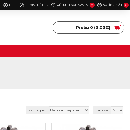
IEIET
REĢISTRĒTIES
VĒLMJU SARAKSTS
0
SALĪDZINĀT
0
Preču 0 (0.00€)
Kārtot pēc:
Lapusē: