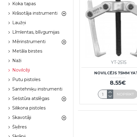
Koka tapas
Krāsotāja instrumenti
Laužņi
Līmlentas, blīvgumijas
Mērinstrumenti
Metāla birstes
Naži
YT-2515
Novilcēji
NOVILCĒJS 75MM YA
Putu pistoles
8.55€
Santehniķu instrumenti
NOPIRKT
Sešstūra atslēgas
Silikona pistoles
Skavotāji
Šķēres
Skrāpji