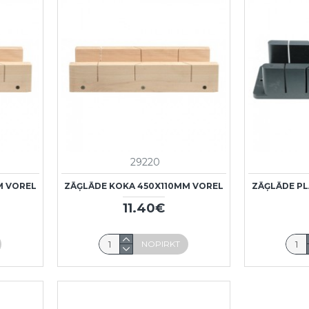
29220
M VOREL
ZĀĢLĀDE KOKA 450X110MM VOREL
ZĀĢLĀDE P
11.40€
NOPIRKT