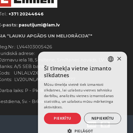
Tel.:
+371 20244646
E-pasts:
pasutijumi@lam.lv
SIA “LAUKU APGĀDS UN MELIORĀCIJA”"
Reg.Nr.: LV44103005426
Juridiskā adrese:
×
Dzirnavu iela 18, Smiltene, Smiltenes novads, LV-4729
Banks: A/S SEB banka;
Šī tīmekļa vietne izmanto
LATVIAN
Kods: UNLALV2X
sīkdatnes
Konts: LV20UNLA0050007676877
RUSSIAN
Mūsu tīmekļa vietnē tiek izmantoti
Darba laiks: P - Pk. 8:00 - 12:00; 13:00 - 17:00
sīkdatnes, lai uzlabotu vietnes tehnisku
ENGLISH
darbību, analizētu vietnes izmantošanas
Sestdiena, Sv. - Brīvdiena
statistiku, un uzlabotu mūsu mārketinga
aktivitātes.
PIEKRĪTU
NEPIEKRĪTU
PIELĀGOT