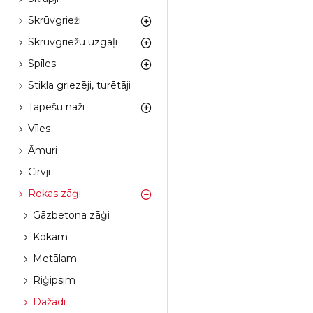
Skrūvgrieži
Skrūvgriežu uzgaļi
Spīles
Stikla griezēji, turētāji
Tapešu naži
Vīles
Āmuri
Cirvji
Rokas zāģi
Gāzbetona zāģi
Kokam
Metālam
Riģipsim
Dažādi