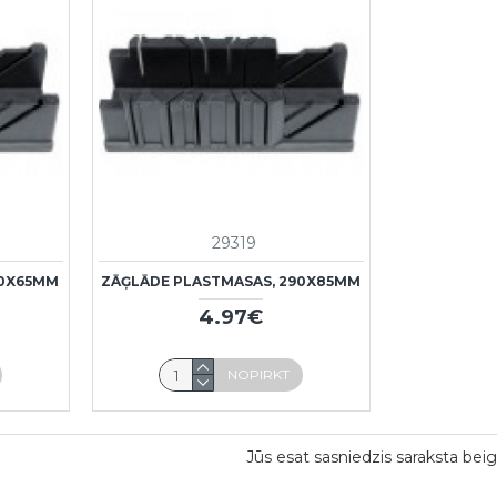
29319
50X65MM
ZĀĢLĀDE PLASTMASAS, 290X85MM
4.97€
NOPIRKT
Jūs esat sasniedzis saraksta beig