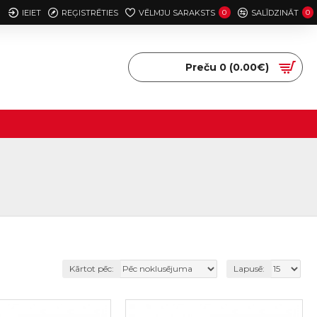
IEIET
REĢISTRĒTIES
VĒLMJU SARAKSTS
0
SALĪDZINĀT
0
Preču 0 (0.00€)
Kārtot pēc:
Lapusē: