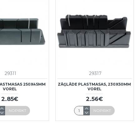
29311
29317
LASTMASAS 250X45MM
ZĀĢLĀDE PLASTMASAS, 230X50MM
VOREL
VOREL
2.85€
2.56€
NOPIRKT
NOPIRKT