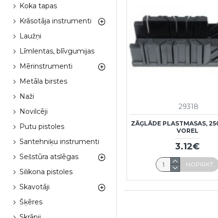
Koka tapas
Krāsotāja instrumenti
Laužņi
Līmlentas, blīvgumijas
Mērinstrumenti
Metāla birstes
Naži
29318
Novilcēji
ZĀĢLĀDE PLASTMASAS, 2
Putu pistoles
VOREL
Santehniķu instrumenti
3.12€
Sešstūra atslēgas
NOPIRKT
Silikona pistoles
Skavotāji
Šķēres
Skrāpji