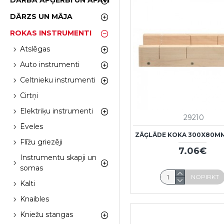
DARBA APĢĒRBI UN APAVI
DĀRZS UN MĀJA
ROKAS INSTRUMENTI
Atslēgas
Auto instrumenti
Celtnieku instrumenti
Cirtņi
Elektriķu instrumenti
29210
Ēveles
ZĀĢLĀDE KOKA 300X80M
Flīžu griezēji
7.06€
Instrumentu skapji un
somas
NOPIRKT
Kalti
Knaibles
Kniežu stangas