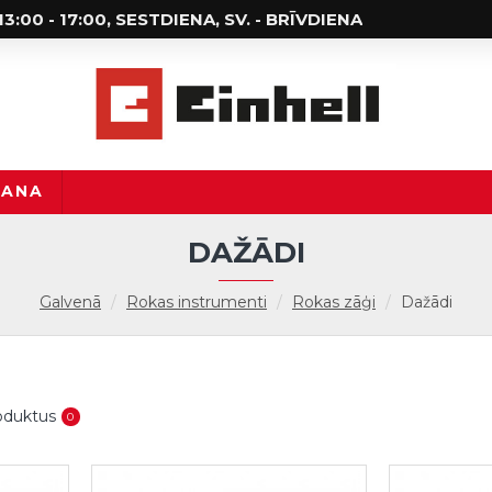
; 13:00 - 17:00, SESTDIENA, SV. - BRĪVDIENA
ŠANA
DAŽĀDI
Galvenā
Rokas instrumenti
Rokas zāģi
Dažādi
roduktus
0