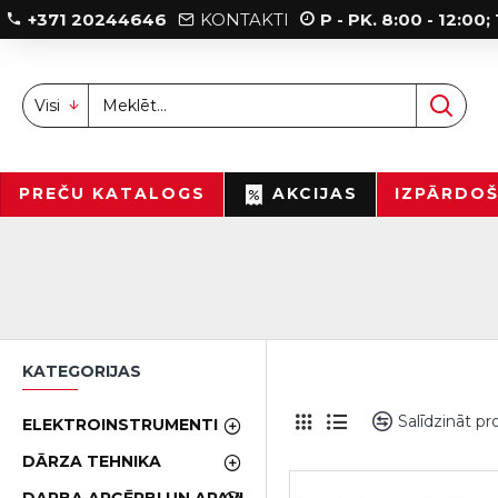
+371 20244646
KONTAKTI
P - PK. 8:00 - 12:00
Visi
PREČU KATALOGS
AKCIJAS
IZPĀRDO
KATEGORIJAS
Salīdzināt p
ELEKTROINSTRUMENTI
DĀRZA TEHNIKA