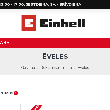
; 13:00 - 17:00, SESTDIENA, SV. - BRĪVDIENA
ŠANA
ĒVELES
Galvenā
Rokas instrumenti
Ēveles
roduktus
0