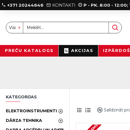
+371 20244646
KONTAKTI
P - PK. 8:00 - 12:00
Visi
PREČU KATALOGS
AKCIJAS
IZPĀRDO
KATEGORIJAS
Salīdzināt p
ELEKTROINSTRUMENTI
DĀRZA TEHNIKA