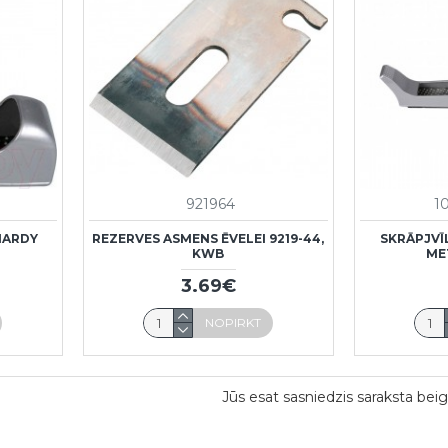
921964
1
HARDY
REZERVES ASMENS ĒVELEI 9219-44,
SKRĀPJVĪ
KWB
ME
3.69€
NOPIRKT
Jūs esat sasniedzis saraksta beig