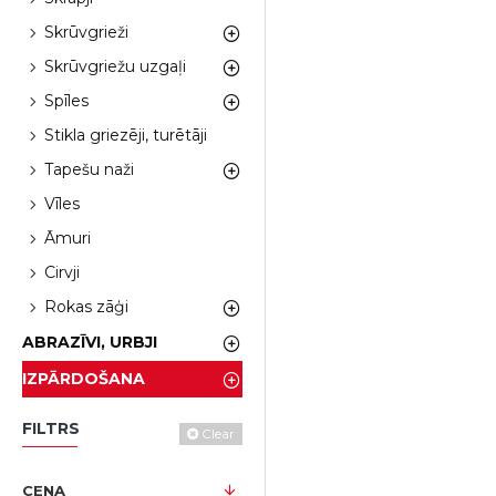
Skrūvgrieži
Skrūvgriežu uzgaļi
Spīles
Stikla griezēji, turētāji
Tapešu naži
Vīles
Āmuri
Cirvji
Rokas zāģi
ABRAZĪVI, URBJI
IZPĀRDOŠANA
FILTRS
Clear
CENA