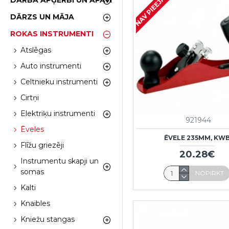
NAV PIEEJAMS
DARBA APĢĒRBI UN APAVI
DĀRZS UN MĀJA
ROKAS INSTRUMENTI
Atslēgas
Auto instrumenti
Celtnieku instrumenti
Cirtņi
Elektriķu instrumenti
921944
Ēveles
ĒVELE 235MM, KW
Flīžu griezēji
20.28€
Instrumentu skapji un
somas
NOPIRKT
Kalti
Knaibles
Kniežu stangas