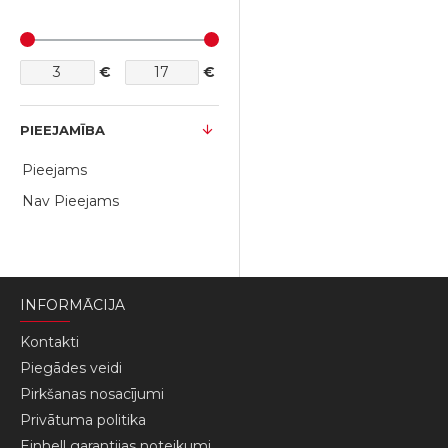
€
€
PIEEJAMĪBA
Pieejams
Nav Pieejams
INFORMĀCIJA
Kontakti
Piegādes veidi
Pirkšanas nosacījumi
Privātuma politika
Einhell garantijas noteikumi