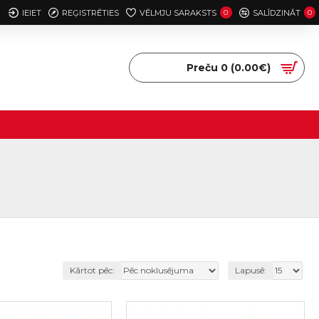
IEIET
REĢISTRĒTIES
VĒLMJU SARAKSTS
0
SALĪDZINĀT
0
Preču 0 (0.00€)
Kārtot pēc:
Lapusē: