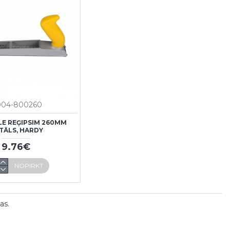
004-800260
LE REĢIPSIM 260MM
TĀLS, HARDY
9.76€
NOPIRKT
as.