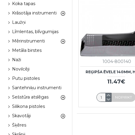
Koka tapas
Krāsotāja instrumenti
Laužņi
Līmlentas, blīvgumijas
Mērinstrumenti
Metāla birstes
Naži
1004-800140
Novilcēji
REĢIPŠA ĒVELE 140MM, 
Putu pistoles
11.47€
Santehniķu instrumenti
Sešstūra atslēgas
NOPIRKT
Silikona pistoles
Skavotāji
Šķēres
Skrāpji