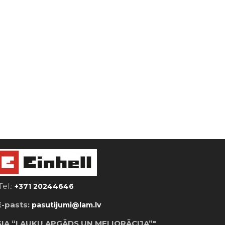
Tel.:
+371 20244646
E-pasts:
pasutijumi@lam.lv
SIA “LAUKU APGĀDS UN MELIORĀCIJA”"