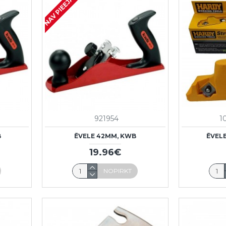
NAV PIEEJAMS
921954
1
B
ĒVELE 42MM, KWB
ĒVEL
19.96€
NOPIRKT