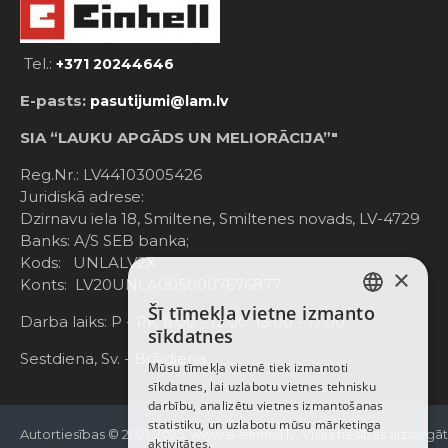
Tel.:
+371 20244646
E-pasts:
pasutijumi@lam.lv
SIA “LAUKU APGĀDS UN MELIORĀCIJA”"
Reg.Nr.: LV44103005426
Juridiskā adrese:
Dzirnavu iela 18, Smiltene, Smiltenes novads, LV-4729
Banks: A/S SEB banka;
Kods: UNLALV2X
×
Konts: LV20UNLA0050007676877
Šī tīmekļa vietne izmanto
LATVIAN
Darba laiks: P - Pk. 8:00 - 12:00; 13:00 - 17:00
sīkdatnes
RUSSIAN
Sestdiena, Sv. - Brīvdiena
Mūsu tīmekļa vietnē tiek izmantoti
sīkdatnes, lai uzlabotu vietnes tehnisku
ENGLISH
darbību, analizētu vietnes izmantošanas
statistiku, un uzlabotu mūsu mārketinga
Autortiesības © 2021-2025, www.e-einhell.lv, Visas tiesības aizsargā
aktivitātes.