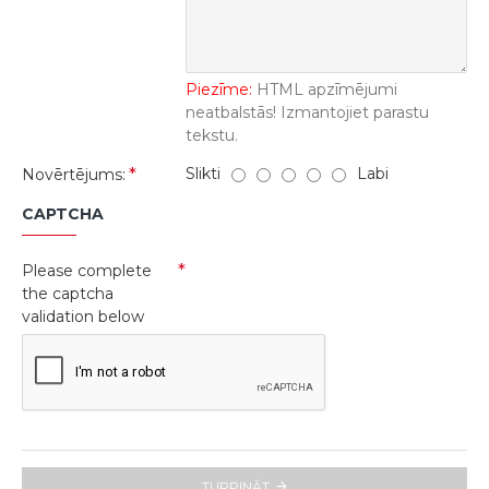
Piezīme:
HTML apzīmējumi
neatbalstās! Izmantojiet parastu
tekstu.
Slikti
Labi
Novērtējums:
CAPTCHA
Please complete
the captcha
validation below
TURPINĀT