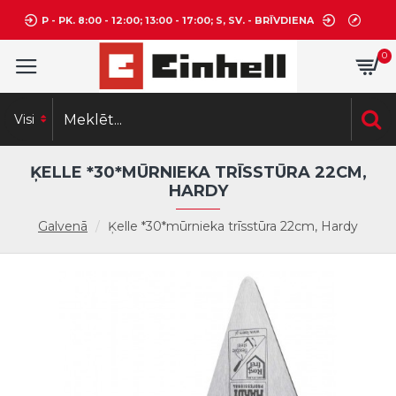
P - PK. 8:00 - 12:00; 13:00 - 17:00; S, SV. - BRĪVDIENA
0
Visi
ĶELLE *30*MŪRNIEKA TRĪSSTŪRA 22CM,
HARDY
Galvenā
Ķelle *30*mūrnieka trīsstūra 22cm, Hardy