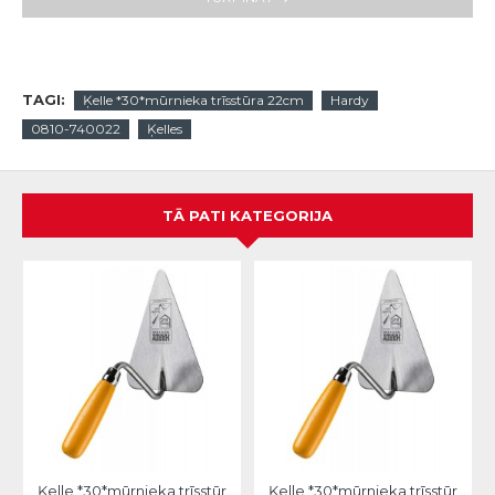
TAGI:
Ķelle *30*mūrnieka trīsstūra 22cm
Hardy
0810-740022
Ķelles
TĀ PATI KATEGORIJA
Ķelle *30*mūrnieka trīsstūra 18cm, Hardy
Ķelle *30*mūrnieka trīsstūra 20cm, Hardy