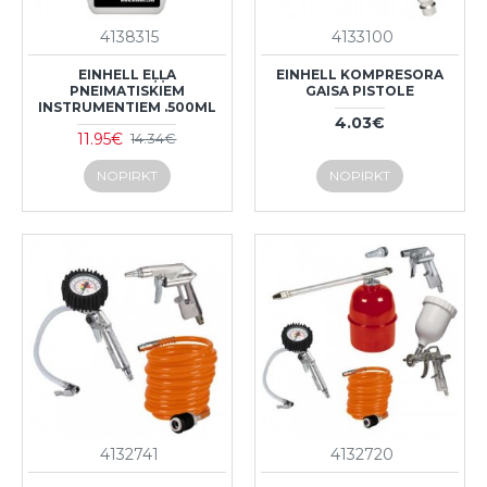
4138315
4133100
EINHELL EĻĻA
EINHELL KOMPRESORA
PNEIMATISKIEM
GAISA PISTOLE
INSTRUMENTIEM .500ML
4.03€
11.95€
14.34€
NOPIRKT
NOPIRKT
4132741
4132720