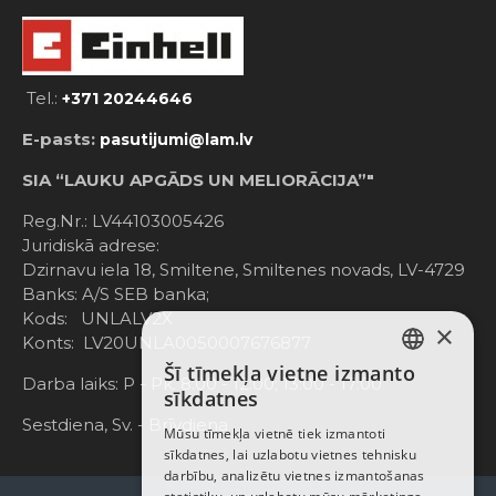
Tel.:
+371 20244646
E-pasts:
pasutijumi@lam.lv
SIA “LAUKU APGĀDS UN MELIORĀCIJA”"
Reg.Nr.: LV44103005426
Juridiskā adrese:
Dzirnavu iela 18, Smiltene, Smiltenes novads, LV-4729
Banks: A/S SEB banka;
Kods: UNLALV2X
×
Konts: LV20UNLA0050007676877
Šī tīmekļa vietne izmanto
LATVIAN
Darba laiks: P - Pk. 8:00 - 12:00; 13:00 - 17:00
sīkdatnes
RUSSIAN
Sestdiena, Sv. - Brīvdiena
Mūsu tīmekļa vietnē tiek izmantoti
sīkdatnes, lai uzlabotu vietnes tehnisku
ENGLISH
darbību, analizētu vietnes izmantošanas