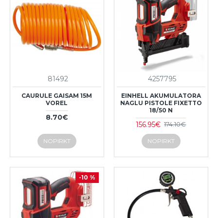
81492
4257795
CAURULE GAISAM 15M
EINHELL AKUMULATORA
VOREL
NAGLU PISTOLE FIXETTO
18/50 N
8.70€
156.95€
174.10€
NOPIRKT
NOPIRKT
-10 %