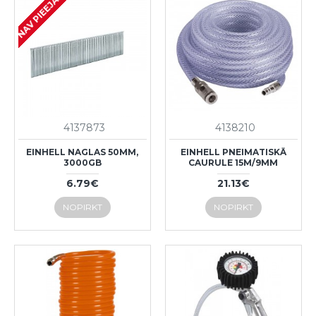
NAV PIEEJAMS
4137873
4138210
EINHELL NAGLAS 50MM,
EINHELL PNEIMATISKĀ
3000GB
CAURULE 15M/9MM
6.79€
21.13€
NOPIRKT
NOPIRKT