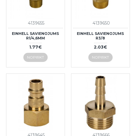
4139655
4139650
EINHELL SAVIENOJUMS
EINHELL SAVIENOJUMS
R1/4,6MM
R3/8
1.77€
2.03€
NOPIRKT
NOPIRKT
4139645
4139666