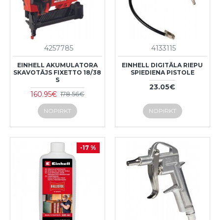
4257785
4133115
EINHELL AKUMULATORA
EINHELL DIGITĀLA RIEPU
SKAVOTĀJS FIXETTO 18/38
SPIEDIENA PISTOLE
S
23.05€
160.95€
178.56€
NOPIRKT
NOPIRKT
-17 %