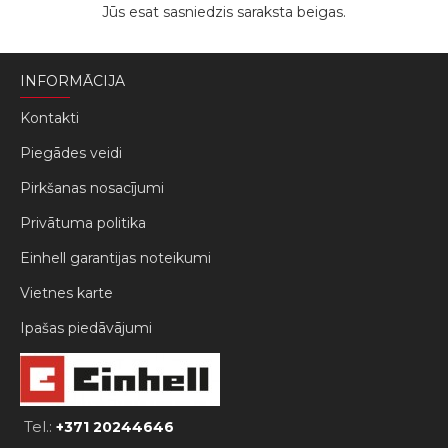
Jūs esat sasniedzis saraksta beigas.
INFORMĀCIJA
Kontakti
Piegādes veidi
Pirkšanas nosacījumi
Privātuma politika
Einhell garantijas noteikumi
Vietnes karte
Ipašas piedāvājumi
Tel.:
+371 20244646