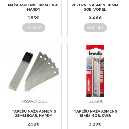
NAŽA ASMENIS 18MM 10GB,
REZERVES ASMEŅI 18MM,
HARDY
5GB. VOREL
1.53€
0.46€
NOPIRKT
NOPIRKT
0550-310525
023306
TAPEŠU NAŽA ASMENIS
TAPEŠU NAŽA ASMENS
25MM 5GAB, HARDY
18MM, 6GB. KWB
2.52€
3.29€