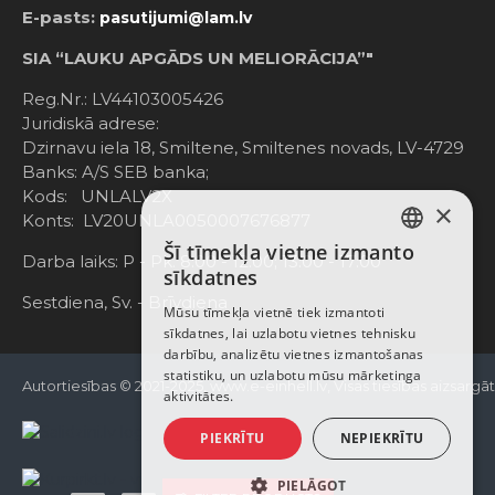
E-pasts:
pasutijumi@lam.lv
SIA “LAUKU APGĀDS UN MELIORĀCIJA”"
Reg.Nr.: LV44103005426
Juridiskā adrese:
Dzirnavu iela 18, Smiltene, Smiltenes novads, LV-4729
Banks: A/S SEB banka;
Kods: UNLALV2X
×
Konts: LV20UNLA0050007676877
Šī tīmekļa vietne izmanto
LATVIAN
Darba laiks: P - Pk. 8:00 - 12:00; 13:00 - 17:00
sīkdatnes
RUSSIAN
Sestdiena, Sv. - Brīvdiena
Mūsu tīmekļa vietnē tiek izmantoti
sīkdatnes, lai uzlabotu vietnes tehnisku
ENGLISH
darbību, analizētu vietnes izmantošanas
statistiku, un uzlabotu mūsu mārketinga
Autortiesības © 2021-2025, www.e-einhell.lv, Visas tiesības aizsargā
aktivitātes.
PIEKRĪTU
NEPIEKRĪTU
PIELĀGOT