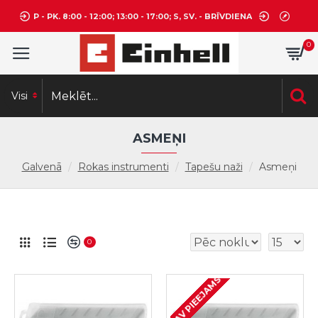
P - PK. 8:00 - 12:00; 13:00 - 17:00; S, SV. - BRĪVDIENA
0
Visi
ASMEŅI
Galvenā
Rokas instrumenti
Tapešu naži
Asmeņi
0
NAV PIEEJAMS