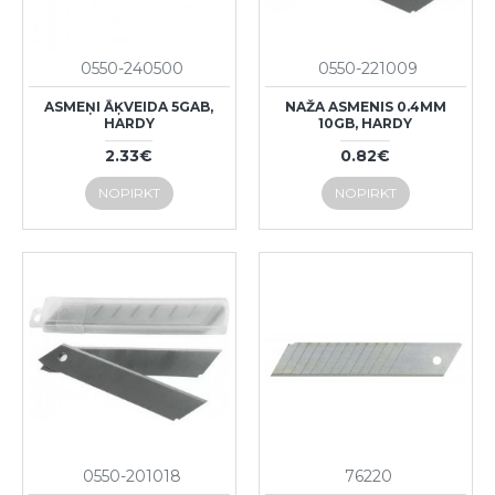
0550-240500
0550-221009
ASMEŅI ĀĶVEIDA 5GAB,
NAŽA ASMENIS 0.4MM
HARDY
10GB, HARDY
2.33€
0.82€
NOPIRKT
NOPIRKT
0550-201018
76220