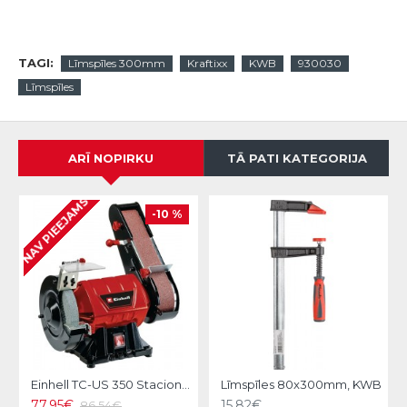
TAGI:
Līmspīles 300mm
Kraftixx
KWB
930030
Līmspīles
ARĪ NOPIRKU
TĀ PATI KATEGORIJA
NAV PIEEJAMS
-10 %
Einhell TC-US 350 Stacionārā slīpmašīna
Līmspīles 80x300mm, KWB
77.95€
15.82€
86.54€