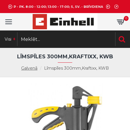
P - PK. 8:00 - 12:00; 13:00 - 17:00; S, SV. - BRĪVDIENA
0
Visi
LĪMSPĪLES 300MM,KRAFTIXX, KWB
Galvenā
Līmspīles 300mm,Kraftixx, KWB