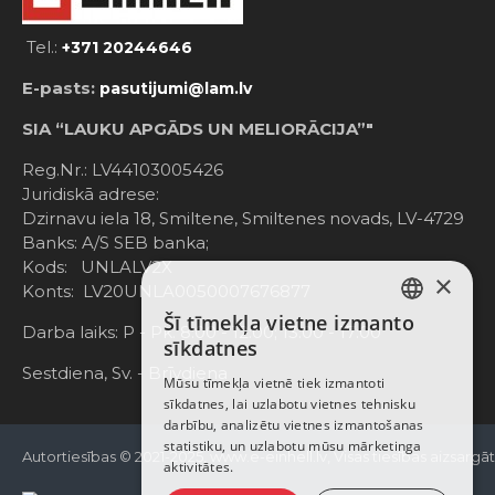
Tel.:
+371 20244646
E-pasts:
pasutijumi@lam.lv
SIA “LAUKU APGĀDS UN MELIORĀCIJA”"
Reg.Nr.: LV44103005426
Juridiskā adrese:
Dzirnavu iela 18, Smiltene, Smiltenes novads, LV-4729
Banks: A/S SEB banka;
Kods: UNLALV2X
×
Konts: LV20UNLA0050007676877
Šī tīmekļa vietne izmanto
LATVIAN
Darba laiks: P - Pk. 8:00 - 12:00; 13:00 - 17:00
sīkdatnes
RUSSIAN
Sestdiena, Sv. - Brīvdiena
Mūsu tīmekļa vietnē tiek izmantoti
sīkdatnes, lai uzlabotu vietnes tehnisku
ENGLISH
darbību, analizētu vietnes izmantošanas
statistiku, un uzlabotu mūsu mārketinga
Autortiesības © 2021-2025, www.e-einhell.lv, Visas tiesības aizsargā
aktivitātes.