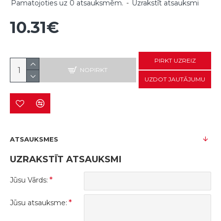
Pamatojoties uz 0 atsauksmēm.
-
Uzrakstīt atsauksmi
10.31€
PIRKT UZREIZ
NOPIRKT
UZDOT JAUTĀJUMU
ATSAUKSMES
UZRAKSTĪT ATSAUKSMI
Jūsu Vārds:
Jūsu atsauksme: