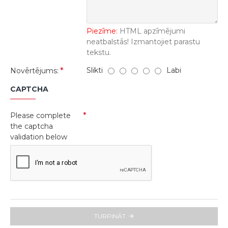
Piezīme:
HTML apzīmējumi
neatbalstās! Izmantojiet parastu
tekstu.
Slikti
Labi
Novērtējums:
CAPTCHA
Please complete
the captcha
validation below
TURPINĀT