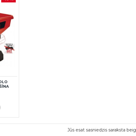
SOLO
ŠĪNA
Jūs esat sasniedzis saraksta beig