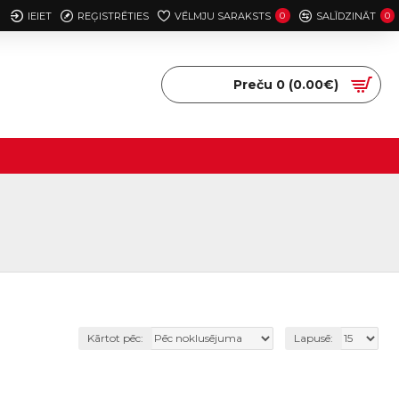
IEIET
REĢISTRĒTIES
VĒLMJU SARAKSTS
0
SALĪDZINĀT
0
Preču 0 (0.00€)
Kārtot pēc:
Lapusē: