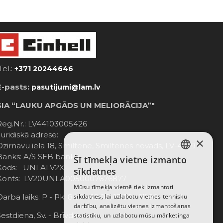
Tel.:
+371 20244646
E-pasts:
pasutijumi@lam.lv
SIA “LAUKU APGĀDS UN MELIORĀCIJA”"
Reg.Nr.: LV44103005426
Juridiskā adrese:
×
Dzirnavu iela 18, Smiltene, Smiltenes novads, LV-4729
Banks: A/S SEB banka;
Šī tīmekļa vietne izmanto
LATVIAN
Kods: UNLALV2X
sīkdatnes
Konts: LV20UNLA0050007676877
RUSSIAN
Mūsu tīmekļa vietnē tiek izmantoti
Darba laiks: P - Pk. 8:00 - 12:00; 13:00 - 17:00
sīkdatnes, lai uzlabotu vietnes tehnisku
ENGLISH
darbību, analizētu vietnes izmantošanas
Sestdiena, Sv. - Brīvdiena
statistiku, un uzlabotu mūsu mārketinga