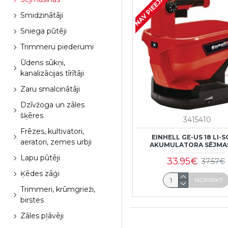
NAV PIEEJAMS
Smidzinātāji
Sniega pūtēji
Trimmeru piederumi
Ūdens sūkņi,
kanalizācijas tīrītāji
Zaru smalcinātāji
Dzīvžoga un zāles
šķēres
3415410
Frēzes, kultivatori,
EINHELL GE-US 18 LI-
aeratori, zemes urbji
AKUMULATORA SĒJMA
Lapu pūtēji
33.95€
37.57€
Ķēdes zāģi
NOPIRKT
Trimmeri, krūmgrieži,
birstes
Zāles pļāvēji