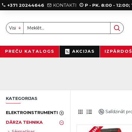
+371 20244646
KONTAKTI
P - PK. 8:00 - 12:00
Visi
PREČU KATALOGS
AKCIJAS
IZPĀRDO
KATEGORIJAS
Salīdzināt p
ELEKTROINSTRUMENTI
DĀRZA TEHNIKA
Sējmašīnas