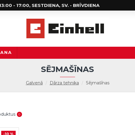
; 13:00 - 17:00, SESTDIENA, SV. - BRĪVDIENA
ŠANA
SĒJMAŠĪNAS
Galvenā
Dārza tehnika
Sējmašīnas
roduktus
0
-10 %