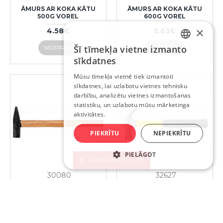
ĀMURS AR KOKA KĀTU
ĀMURS AR KOKA KĀTU
500G VOREL
600G VOREL
×
4.58€
5.63€
Šī tīmekļa vietne izmanto
NOPIRKT
NOPIRKT
LATVIAN
sīkdatnes
RUSSIAN
Mūsu tīmekļa vietnē tiek izmantoti
sīkdatnes, lai uzlabotu vietnes tehnisku
ENGLISH
darbību, analizētu vietnes izmantošanas
statistiku, un uzlabotu mūsu mārketinga
aktivitātes.
PIEKRĪTU
NEPIEKRĪTU
PIELĀGOT
FILTER PRODUCTS
30080
32627
ĀMURS AR KOKA KĀTU
ĀMURS AR PLASTIKĀTA
800G VOREL
ROKTURI 600G VOREL
6.44€
7.90€