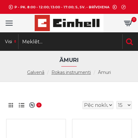
P - PK. 8:00 - 12:00; 13:00 - 17:00; S, SV. - BRĪVDIENA
0
Visi
ĀMURI
Galvenā
Rokas instrumenti
Āmuri
0