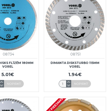
08734
08751
ISKS FLĪZĒM 180MM
DIMANTA DISKSTURBO 115MM
VOREL
VOREL
5.01€
1.94€
NOPIRKT
NOPIRKT
NAV PIEEJAMS