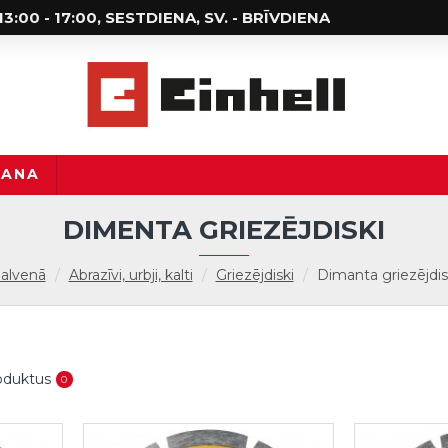
; 13:00 - 17:00, SESTDIENA, SV. - BRĪVDIENA
ŠANA
DIMENTA GRIEZĒJDISKI
alvenā
Abrazīvi, urbji, kalti
Griezējdiski
Dimanta griezējdis
roduktus
0