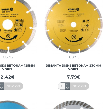
08712
08715
ISKS BETONAM 125MM
DIMANTA DISKS BETONAM 230MM
VOREL
VOREL
2.42€
7.79€
NOPIRKT
NOPIRKT