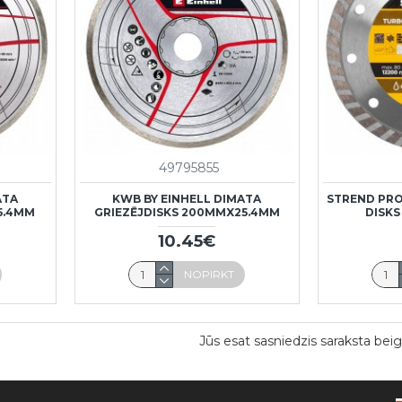
49795855
ATA
KWB BY EINHELL DIMATA
STREND PRO
5.4MM
GRIEZĒJDISKS 200MMX25.4MM
DISKS
10.45€
NOPIRKT
Jūs esat sasniedzis saraksta beig