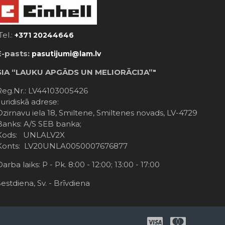
Tel.:
+371 20244646
E-pasts:
pasutijumi@lam.lv
SIA “LAUKU APGĀDS UN MELIORĀCIJA”"
Reg.Nr.: LV44103005426
Juridiskā adrese:
Dzirnavu iela 18, Smiltene, Smiltenes novads, LV-4729
Banks: A/S SEB banka;
Kods: UNLALV2X
Konts: LV20UNLA0050007676877
Darba laiks: P - Pk. 8:00 - 12:00; 13:00 - 17:00
Sestdiena, Sv. - Brīvdiena