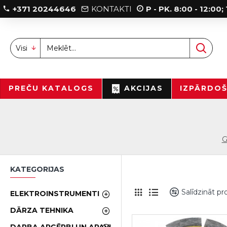
+371 20244646
KONTAKTI
P - PK. 8:00 - 12:00
Visi
PREČU KATALOGS
AKCIJAS
IZPĀRDO
G
KATEGORIJAS
Salīdzināt p
ELEKTROINSTRUMENTI
DĀRZA TEHNIKA