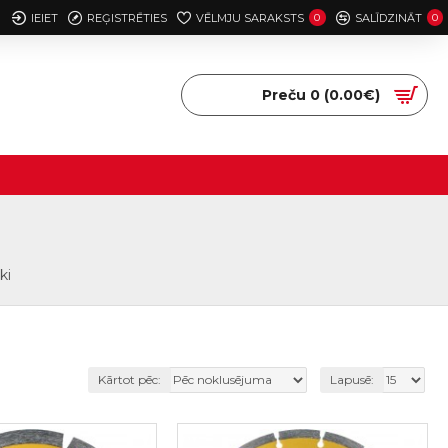
IEIET
REĢISTRĒTIES
VĒLMJU SARAKSTS
0
SALĪDZINĀT
0
Preču 0 (0.00€)
ki
Kārtot pēc:
Lapusē: