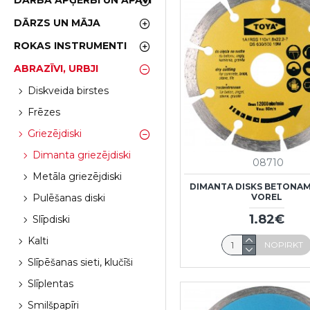
DARBA APĢĒRBI UN APAVI
DĀRZS UN MĀJA
ROKAS INSTRUMENTI
ABRAZĪVI, URBJI
Diskveida birstes
Frēzes
Griezējdiski
Dimanta griezējdiski
08710
Metāla griezējdiski
DIMANTA DISKS BETONAM
VOREL
Pulēšanas diski
1.82€
Slīpdiski
Kalti
NOPIRKT
Slīpēšanas sieti, klučīši
Slīplentas
Smilšpapīri