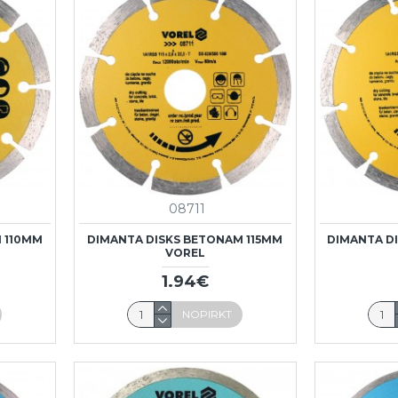
08711
 110MM
DIMANTA DISKS BETONAM 115MM
DIMANTA D
VOREL
1.94€
NOPIRKT