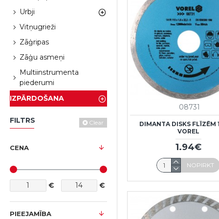
Urbji
Vitņugrieži
Zāģripas
Zāģu asmeņi
Multiinstrumenta
piederumi
IZPĀRDOŠANA
08731
FILTRS
Clear
DIMANTA DISKS FLĪZĒM 
VOREL
1.94€
CENA
NOPIRKT
€
€
PIEEJAMĪBA