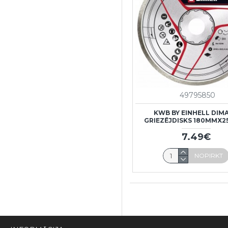
49795850
KWB BY EINHELL DIM
GRIEZĒJDISKS 180MMX2
7.49€
NOPIRKT