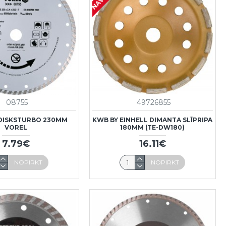
08755
49726855
DISKSTURBO 230MM
KWB BY EINHELL DIMANTA SLĪPRIPA
VOREL
180MM (TE-DW180)
7.79€
16.11€
NOPIRKT
NOPIRKT