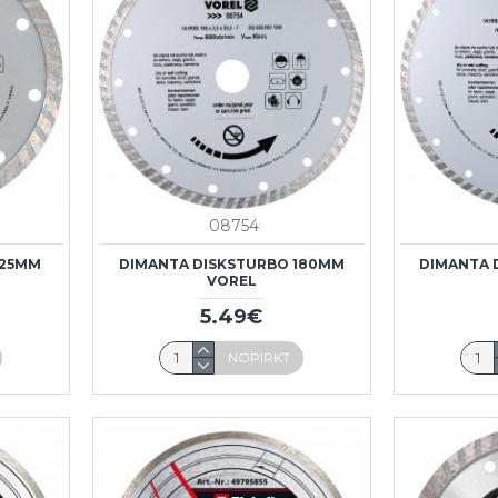
08754
125MM
DIMANTA DISKSTURBO 180MM
DIMANTA 
VOREL
5.49€
NOPIRKT