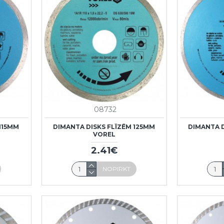
08732
115MM
DIMANTA DISKS FLĪZĒM 125MM
DIMANTA D
VOREL
2.41€
NOPIRKT