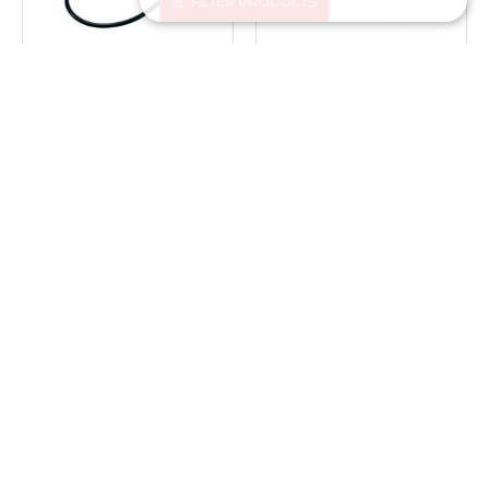
FILTER PRODUCTS
4412559
4461000
EINHELL TC-XG 75 KIT
EINHELL TE-BF 18LI-SOLO
STACIONĀRĀ SLĪPMAŠĪNA
AKUMULATORA LENTAS
SLĪPMAŠĪNA
75.95€
83.89€
89.95€
97.88€
NOPIRKT
NOPIRKT
-9 %
-11 %
4466245
4259990