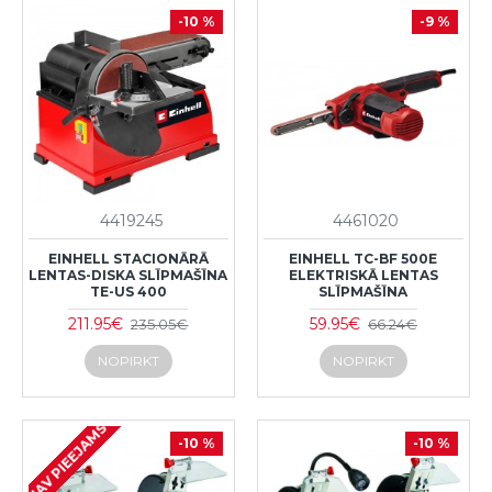
-10 %
-9 %
4419245
4461020
EINHELL STACIONĀRĀ
EINHELL TC-BF 500E
LENTAS-DISKA SLĪPMAŠĪNA
ELEKTRISKĀ LENTAS
TE-US 400
SLĪPMAŠĪNA
211.95€
59.95€
235.05€
66.24€
NOPIRKT
NOPIRKT
NAV PIEEJAMS
-10 %
-10 %