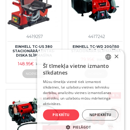
4419257
4417242
EINHELL TC-US 380
EINHELL TC-WD 200/150
STACIONĀRĀ LENTAS-
STACIONĀRĀ SLĪPMAŠĪNA
×
DISKA SLĪPMAŠĪNA
79.95€
88.88€
148.95€
164.62€
Šī tīmekļa vietne izmanto
LATVIAN
sīkdatnes
NOPIRKT
NOPIRKT
RUSSIAN
Mūsu tīmekļa vietnē tiek izmantoti
sīkdatnes, lai uzlabotu vietnes tehnisku
ENGLISH
darbību, analizētu vietnes izmantošanas
-9 %
-8 %
statistiku, un uzlabotu mūsu mārketinga
aktivitātes.
PIEKRĪTU
NEPIEKRĪTU
PIELĀGOT