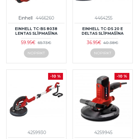
Einhell
4466260
4464255
EINHELL TC-BS 8038
EINHELL TC-DS 20 E
LENTAS SLĪPMAŠĪNA
DELTAS SLĪPMAŠĪNA
59.95€
36.95€
65.73€
40.38€
NOPIRKT
NOPIRKT
-10 %
-10 %
4259930
4259945