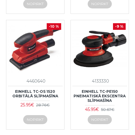
NOPIRKT
NOPIRKT
-10 %
-9 %
4460640
4133330
EINHELL TC-OS 1520
EINHELL TC-PE150
ORBITĀLĀ SLĪPMAŠĪNA
PNEIMATISKĀ EKSCENTRA
SLĪPMAŠĪNA
25.95€
28.76€
45.95€
50.67€
NOPIRKT
NOPIRKT