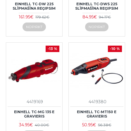
EINHELL TC-DW 225
EINHELL TC-DWS 225
SLĪPMAŠĪNA REĢIPSIM
SLĪPMAŠĪNA REĢIPSIM
161.95€
84.95€
179.62€
94.17€
NOPIRKT
NOPIRKT
-13 %
-10 %
4419169
4419380
EINHELL TC-MG 135 E
EINHELL TC-MT150 E
GRAVIERIS
GRAVIERIS
34.95€
50.95€
40.00€
56.38€