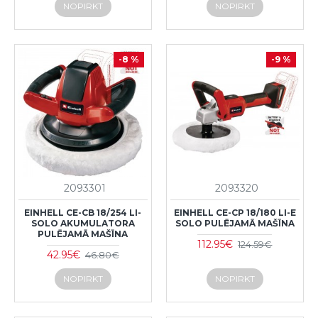
NOPIRKT
NOPIRKT
-8 %
-9 %
2093301
2093320
EINHELL CE-CB 18/254 LI-
EINHELL CE-CP 18/180 LI-E
SOLO AKUMULATORA
SOLO PULĒJAMĀ MAŠĪNA
PULĒJAMĀ MAŠĪNA
112.95€
124.59€
42.95€
46.80€
NOPIRKT
NOPIRKT