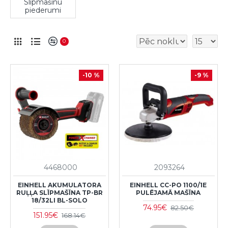
Slīpmašīnu
piederumi
0
-10 %
-9 %
4468000
2093264
EINHELL AKUMULATORA
EINHELL CC-PO 1100/1E
RUĻĻA SLĪPMAŠĪNA TP-BR
PULĒJAMĀ MAŠĪNA
18/32LI BL-SOLO
74.95€
82.50€
151.95€
168.14€