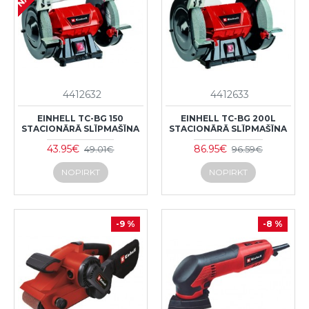
4412632
4412633
EINHELL TC-BG 150
EINHELL TC-BG 200L
STACIONĀRĀ SLĪPMAŠĪNA
STACIONĀRĀ SLĪPMAŠĪNA
43.95€
86.95€
49.01€
96.59€
NOPIRKT
NOPIRKT
-9 %
-8 %