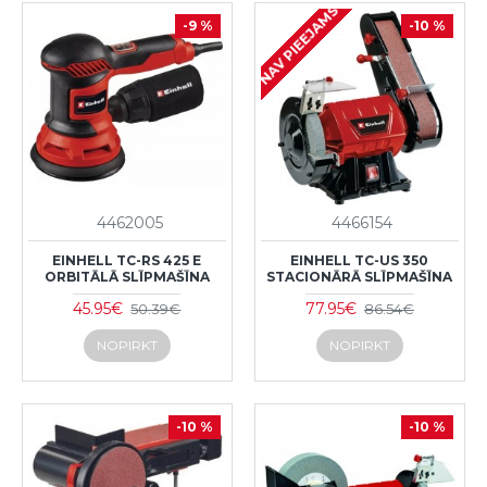
NAV PIEEJAMS
-9 %
-10 %
4462005
4466154
EINHELL TC-RS 425 E
EINHELL TC-US 350
ORBITĀLĀ SLĪPMAŠĪNA
STACIONĀRĀ SLĪPMAŠĪNA
45.95€
77.95€
50.39€
86.54€
NOPIRKT
NOPIRKT
-10 %
-10 %