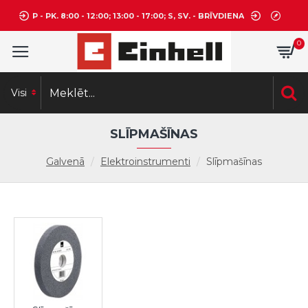
P - PK. 8:00 - 12:00; 13:00 - 17:00; S, SV. - BRĪVDIENA
0
Visi
SLĪPMAŠĪNAS
Galvenā
Elektroinstrumenti
Slīpmašīnas