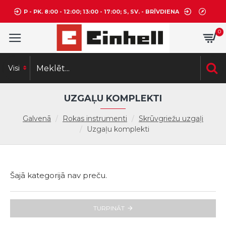
P - PK. 8:00 - 12:00; 13:00 - 17:00; S, SV. - BRĪVDIENA
0
Visi
UZGAĻU KOMPLEKTI
Galvenā
Rokas instrumenti
Skrūvgriežu uzgaļi
Uzgaļu komplekti
Šajā kategorijā nav preču.
TURPINĀT