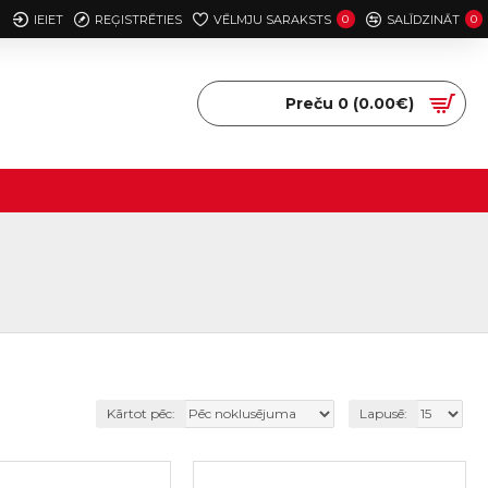
IEIET
REĢISTRĒTIES
VĒLMJU SARAKSTS
0
SALĪDZINĀT
0
Preču 0 (0.00€)
Kārtot pēc:
Lapusē: