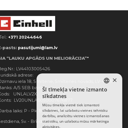
Tel.:
+371 20244646
E-pasts:
pasutijumi@lam.lv
SIA “LAUKU APGĀDS UN MELIORĀCIJA”"
Reg.Nr.: LV44103005426
Juridiskā adrese:
×
Dzirnavu iela 18, Smiltene, Smiltenes novads, LV-4729
Banks: A/S SEB banka;
Šī tīmekļa vietne izmanto
LATVIAN
Kods: UNLALV2X
sīkdatnes
Konts: LV20UNLA0050007676877
RUSSIAN
Mūsu tīmekļa vietnē tiek izmantoti
Darba laiks: P - Pk. 8:00 - 12:00; 13:00 - 17:00
sīkdatnes, lai uzlabotu vietnes tehnisku
ENGLISH
darbību, analizētu vietnes izmantošanas
Sestdiena, Sv. - Brīvdiena
statistiku, un uzlabotu mūsu mārketinga
aktivitātes.