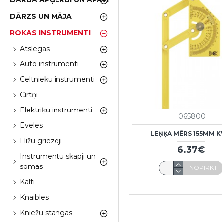
DARBA APĢĒRBI UN APAVI
DĀRZS UN MĀJA
ROKAS INSTRUMENTI
Atslēgas
Auto instrumenti
Celtnieku instrumenti
Cirtņi
Elektriķu instrumenti
065800
Ēveles
LEŅĶA MĒRS 155MM 
Flīžu griezēji
6.37€
Instrumentu skapji un
somas
NOPIRKT
Kalti
Knaibles
Kniežu stangas