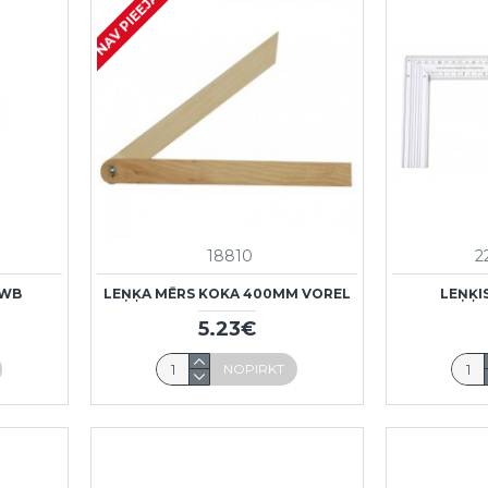
NAV PIEEJAMS
18810
2
KWB
LEŅĶA MĒRS KOKA 400MM VOREL
LEŅĶI
5.23€
NOPIRKT