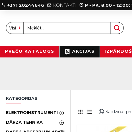
+371 20244646
KONTAKTI
P - PK. 8:00 - 12:00
Visi
PREČU KATALOGS
AKCIJAS
IZPĀRDO
KATEGORIJAS
Salīdzināt p
ELEKTROINSTRUMENTI
DĀRZA TEHNIKA