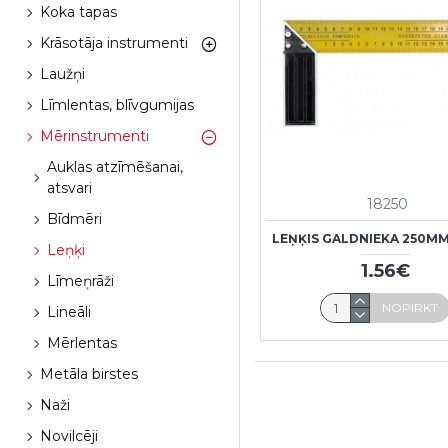
Koka tapas
Krāsotāja instrumenti
Laužņi
Līmlentas, blīvgumijas
Mērinstrumenti
Auklas atzīmēšanai,
atsvari
18250
Bīdmēri
LEŅĶIS GALDNIEKA 250M
Leņķi
1.56€
Līmeņrāži
NOPIRKT
Lineāli
Mērlentas
Metāla birstes
Naži
Novilcēji