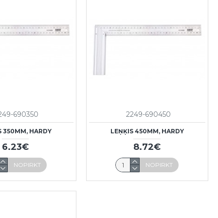
249-690350
2249-690450
S 350MM, HARDY
LEŅĶIS 450MM, HARDY
6.23€
8.72€
NOPIRKT
NOPIRKT