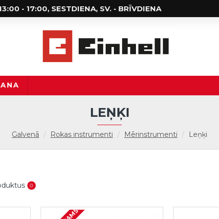
; 13:00 - 17:00, SESTDIENA, SV. - BRĪVDIENA
ŠANA
LEŅĶI
Galvenā
Rokas instrumenti
Mērinstrumenti
Leņķi
roduktus
0