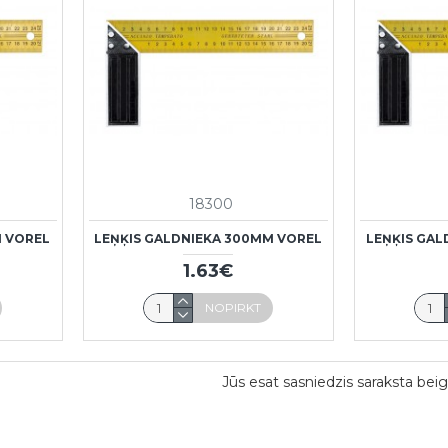
18300
M VOREL
LEŅĶIS GALDNIEKA 300MM VOREL
LEŅĶIS GAL
1.63€
NOPIRKT
Jūs esat sasniedzis saraksta beig