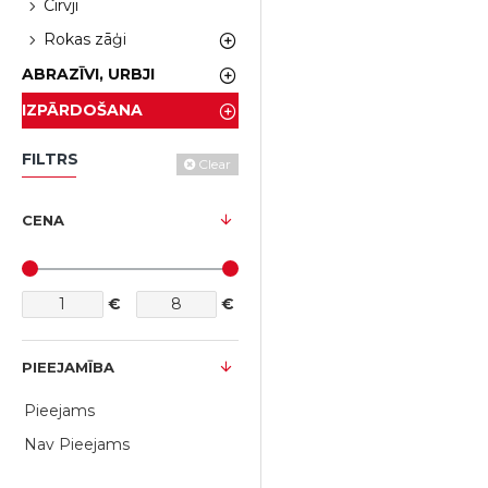
Cirvji
Rokas zāģi
ABRAZĪVI, URBJI
IZPĀRDOŠANA
FILTRS
Clear
CENA
€
€
PIEEJAMĪBA
Pieejams
Nav Pieejams