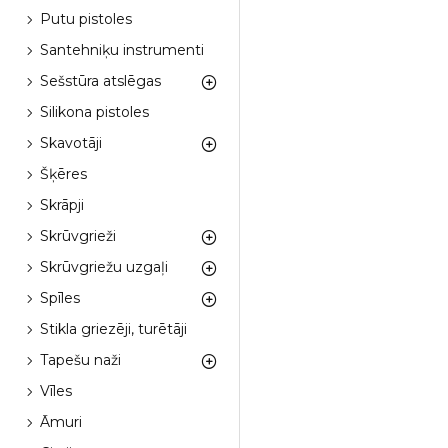
Putu pistoles
Santehniķu instrumenti
Sešstūra atslēgas
Silikona pistoles
Skavotāji
Šķēres
Skrāpji
Skrūvgrieži
Skrūvgriežu uzgaļi
Spīles
Stikla griezēji, turētāji
Tapešu naži
Vīles
Āmuri