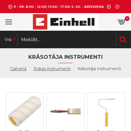
P - PK. 8:00 - 12:00; 13:00 - 17:00; S, SV. - BRĪVDIENA
0
Visi
KRĀSOTĀJA INSTRUMENTI
Galvenā
Rokas instrumenti
Krāsotāja instrumenti