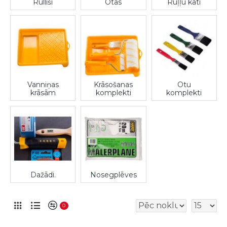
Rullīši
Otas
Ruļļu kāti
Vanniņas
Krāsošanas
Otu
krāsām
komplekti
komplekti
Dažādi.
Nosegplēves
0