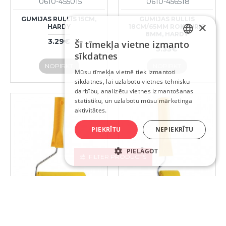
0610-455015
0610-456518
GUMIJAS RULLIS 15CM,
GUMIJAS RULLIS
×
HARDY
18CM/65MM ROKTURIS
8MM, HARDY
3.29€
Šī tīmekļa vietne izmanto
LATVIAN
5.33€
sīkdatnes
RUSSIAN
NOPIRKT
NOPIRKT
Mūsu tīmekļa vietnē tiek izmantoti
sīkdatnes, lai uzlabotu vietnes tehnisku
ENGLISH
darbību, analizētu vietnes izmantošanas
statistiku, un uzlabotu mūsu mārketinga
aktivitātes.
PIEKRĪTU
NEPIEKRĪTU
PIELĀGOT
FILTER PRODUCTS
0610-456525
0610-453505
GUMIJAS RULLIS
GUMIJAS RULLIS 5CM,
25CM/65MM ROKTURIS
HARDY