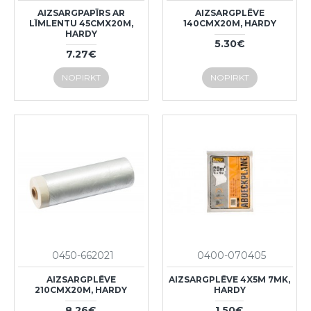
AIZSARGPAPĪRS AR
AIZSARGPLĒVE
LĪMLENTU 45CMX20M,
140CMX20M, HARDY
HARDY
5.30€
7.27€
NOPIRKT
NOPIRKT
0450-662021
0400-070405
AIZSARGPLĒVE
AIZSARGPLĒVE 4X5M 7MK,
210CMX20M, HARDY
HARDY
8.26€
1.50€