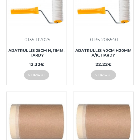
0135-117025
0135-208540
ADATRULLIS 25CM H, 11MM,
ADATRULLIS 40CM H20MM
HARDY
A/K, HARDY
12.32€
22.22€
NOPIRKT
NOPIRKT