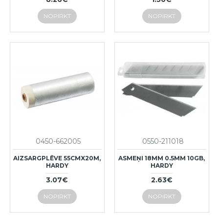
NOPIRKT
NOPIRKT
0450-662005
0550-211018
AIZSARGPLĒVE 55CMX20M,
ASMEŅI 18MM 0.5MM 10GB,
HARDY
HARDY
3.07€
2.63€
NOPIRKT
NOPIRKT