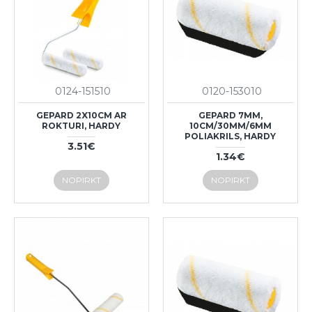
0124-151510
0120-153010
GEPARD 2X10CM AR
GEPARD 7MM,
ROKTURI, HARDY
10CM/30MM/6MM
POLIAKRILS, HARDY
3.51€
1.34€
NOPIRKT
NOPIRKT