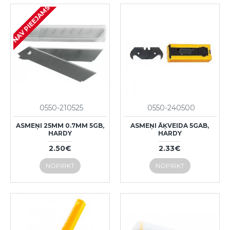
NAV PIEEJAMS
0550-210525
0550-240500
ASMEŅI 25MM 0.7MM 5GB,
ASMEŅI ĀĶVEIDA 5GAB,
HARDY
HARDY
2.50€
2.33€
NOPIRKT
NOPIRKT