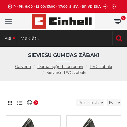
P - PK. 8:00 - 12:00; 13:00 - 17:00; S, SV. - BRĪVDIENA
0
Visi
SIEVIEŠU GUMIJAS ZĀBAKI
Galvenā
Darba apģērbi un apavi
PVC zābaki
Sieviešu PVC zābaki
0