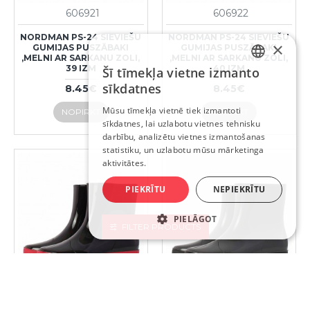
606921
606922
NORDMAN PS-24 SIEVIEŠU
NORDMAN PS-24 SIEVIEŠU
×
GUMIJAS PUSZĀBAKI
GUMIJAS PUSZĀBAKI
,MELNI AR SARKANU ZOLI,
,MELNI AR SARKANU ZOLI,
39 IZM
40 IZM
Šī tīmekļa vietne izmanto
LATVIAN
sīkdatnes
8.45€
8.45€
RUSSIAN
Mūsu tīmekļa vietnē tiek izmantoti
NOPIRKT
NOPIRKT
sīkdatnes, lai uzlabotu vietnes tehnisku
ENGLISH
darbību, analizētu vietnes izmantošanas
statistiku, un uzlabotu mūsu mārketinga
aktivitātes.
PIEKRĪTU
NEPIEKRĪTU
PIELĀGOT
FILTER PRODUCTS
606923
606912