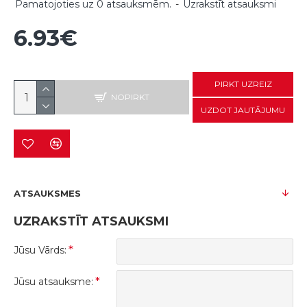
Pamatojoties uz 0 atsauksmēm.
-
Uzrakstīt atsauksmi
6.93€
PIRKT UZREIZ
NOPIRKT
UZDOT JAUTĀJUMU
ATSAUKSMES
UZRAKSTĪT ATSAUKSMI
Jūsu Vārds:
Jūsu atsauksme: