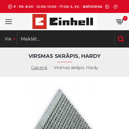
P - PK. 8:00 - 12:00; 13:00 - 17:00; S, SV. - BRĪVDIENA
0
Visi
VIRSMAS SKRĀPIS, HARDY
Galvenā
Virsmas skrāpis, Hardy