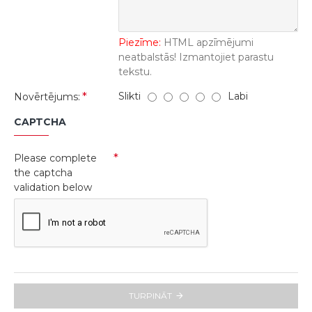
Piezīme:
HTML apzīmējumi
neatbalstās! Izmantojiet parastu
tekstu.
Slikti
Labi
Novērtējums:
CAPTCHA
Please complete
the captcha
validation below
TURPINĀT