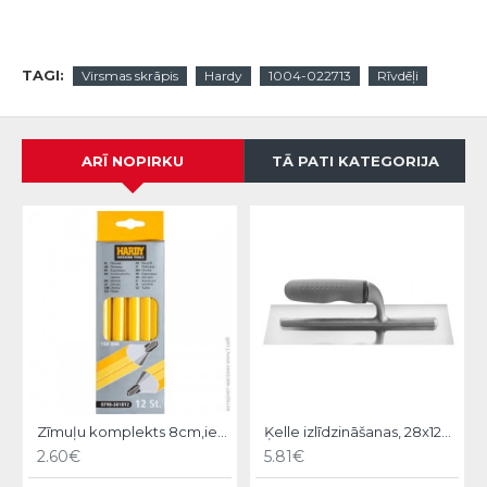
TAGI:
Virsmas skrāpis
Hardy
1004-022713
Rīvdēļi
ARĪ NOPIRKU
TĀ PATI KATEGORIJA
Zīmuļu komplekts 8cm,iep.12gb, Hardy
Ķelle izlīdzināšanas, 28x12cm, 31 sērija. Hardy
2.60€
5.81€