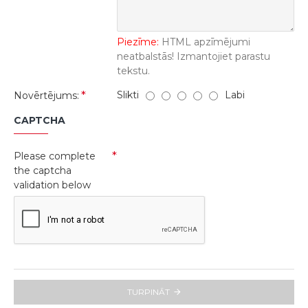
Piezīme:
HTML apzīmējumi
neatbalstās! Izmantojiet parastu
tekstu.
Slikti
Labi
Novērtējums:
CAPTCHA
Please complete
the captcha
validation below
TURPINĀT