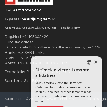
Tel.:
+371 20244646
E-pasts:
pasutijumi@lam.lv
SIA “LAUKU APGĀDS UN MELIORĀCIJA”"
Reg.Nr.: LV44103005426
Juridiskā adrese:
Dzirnavu iela 18, Smiltene, Smiltenes novads, LV-4729
Banks: A/S SEB banka;
Kods: UNLALV2X
×
Konts: LV20UNLA0050007676877
Šī tīmekļa vietne izmanto
LATVIAN
Darba laiks: P - Pk. 8:00 - 12:00; 13:00 - 17:00
sīkdatnes
RUSSIAN
Sestdiena, Sv. - Brīvdiena
Mūsu tīmekļa vietnē tiek izmantoti
sīkdatnes, lai uzlabotu vietnes tehnisku
ENGLISH
darbību, analizētu vietnes izmantošanas
statistiku, un uzlabotu mūsu mārketinga
Autortiesības © 2021-2025, www.e-einhell.lv, Visas tiesības aizsargā
aktivitātes.