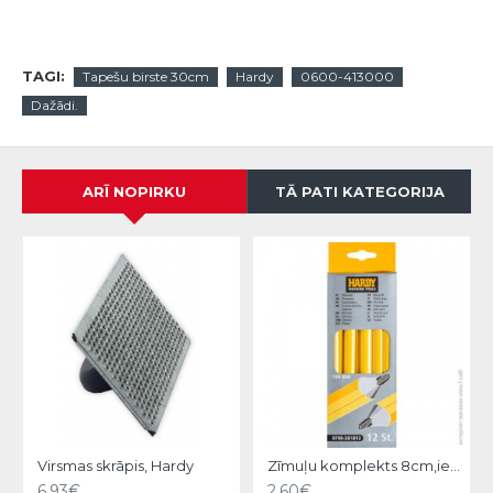
TAGI:
Tapešu birste 30cm
Hardy
0600-413000
Dažādi.
ARĪ NOPIRKU
TĀ PATI KATEGORIJA
Virsmas skrāpis, Hardy
Zīmuļu komplekts 8cm,iep.12gb, Hardy
6.93€
2.60€