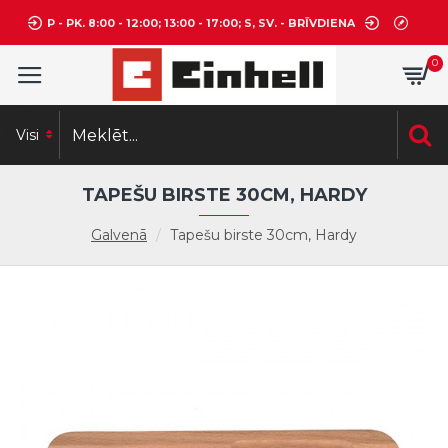
P - PK. 8:00 - 12:00; 13:00 - 17:00; S, SV. - BRĪVDIENA
0
Visi
TAPEŠU BIRSTE 30CM, HARDY
Galvenā
Tapešu birste 30cm, Hardy