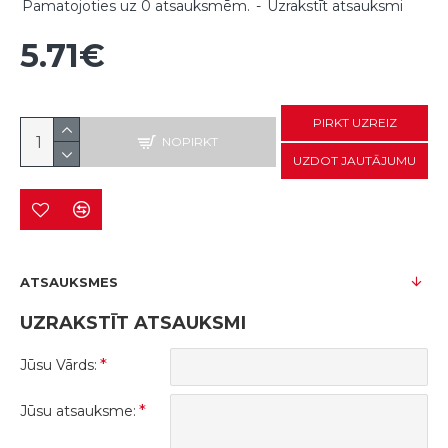
Pamatojoties uz 0 atsauksmēm.
-
Uzrakstīt atsauksmi
5.71€
PIRKT UZREIZ
NOPIRKT
UZDOT JAUTĀJUMU
ATSAUKSMES
UZRAKSTĪT ATSAUKSMI
Jūsu Vārds:
Jūsu atsauksme: