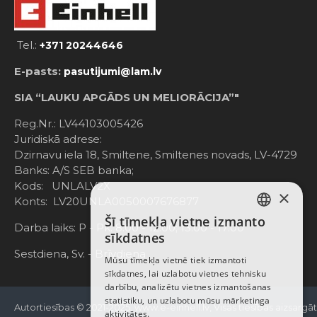
Tel.:
+371 20244646
E-pasts:
pasutijumi@lam.lv
SIA “LAUKU APGĀDS UN MELIORĀCIJA”"
Reg.Nr.: LV44103005426
Juridiskā adrese:
Dzirnavu iela 18, Smiltene, Smiltenes novads, LV-4729
Banks: A/S SEB banka;
Kods: UNLALV2X
×
Konts: LV20UNLA0050007676877
Šī tīmekļa vietne izmanto
LATVIAN
Darba laiks: P - Pk. 8:00 - 12:00; 13:00 - 17:00
sīkdatnes
RUSSIAN
Sestdiena, Sv. - Brīvdiena
Mūsu tīmekļa vietnē tiek izmantoti
sīkdatnes, lai uzlabotu vietnes tehnisku
ENGLISH
darbību, analizētu vietnes izmantošanas
statistiku, un uzlabotu mūsu mārketinga
Autortiesības © 2021-2025, www.e-einhell.lv, Visas tiesības aizsargā
aktivitātes.