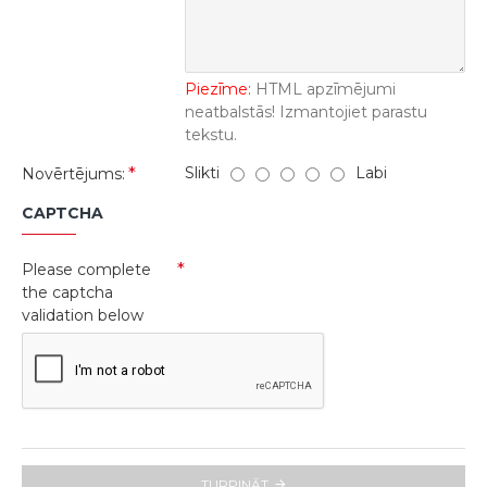
Piezīme:
HTML apzīmējumi
neatbalstās! Izmantojiet parastu
tekstu.
Slikti
Labi
Novērtējums:
CAPTCHA
Please complete
the captcha
validation below
TURPINĀT