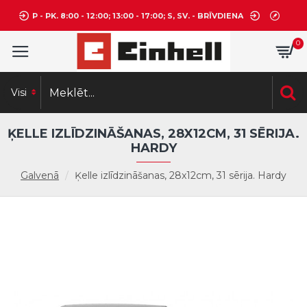
P - PK. 8:00 - 12:00; 13:00 - 17:00; S, SV. - BRĪVDIENA
0
Visi
ĶELLE IZLĪDZINĀŠANAS, 28X12CM, 31 SĒRIJA.
HARDY
Galvenā
Ķelle izlīdzināšanas, 28x12cm, 31 sērija. Hardy