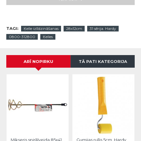
TAGI:
Ķelle izlīdzināšanas
28x12cm
31 sērija. Hardy
0800-312800
Ķelles
ARĪ NOPIRKU
TĀ PATI KATEGORIJA
Mikseris spirālveida 85x410mm HEX Yato
Gumijas rullis 5cm, Hardy