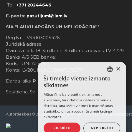
Tel.:
+371 20244646
E-pasts:
pasutijumi@lam.lv
SIA “LAUKU APGĀDS UN MELIORĀCIJA”"
Reg.Nr.: LV44103005426
Juridiskā adrese:
Dzirnavu iela 18, Smiltene, Smiltenes novads, LV-4729
Banks: A/S SEB banka;
Kods: UNLALV2X
×
Konts: LV20UNLA0050007676877
Šī tīmekļa vietne izmanto
LATVIAN
Darba laiks: P - Pk. 8:00 - 12:00; 13:00 - 17:00
sīkdatnes
RUSSIAN
Sestdiena, Sv. - Brīvdiena
Mūsu tīmekļa vietnē tiek izmantoti
sīkdatnes, lai uzlabotu vietnes tehnisku
ENGLISH
darbību, analizētu vietnes izmantošanas
statistiku, un uzlabotu mūsu mārketinga
Autortiesības © 2021-2025, www.e-einhell.lv, Visas tiesības aizsargā
aktivitātes.
PIEKRĪTU
NEPIEKRĪTU