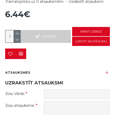
Pamatojoties uz 0 atsauksmēm.
-
Uzrakstīt atsauksmi
6.44€
PIRKT UZREIZ
NOPIRKT
UZDOT JAUTĀJUMU
ATSAUKSMES
UZRAKSTĪT ATSAUKSMI
Jūsu Vārds:
Jūsu atsauksme: