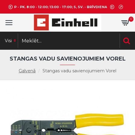
P - PK. 8:00 - 12:00; 13:00 - 17:00; S, SV. - BRĪVDIENA
0
Visi
STANGAS VADU SAVIENOJUMIEM VOREL
Galvenā
Stangas vadu savienojumiem Vorel