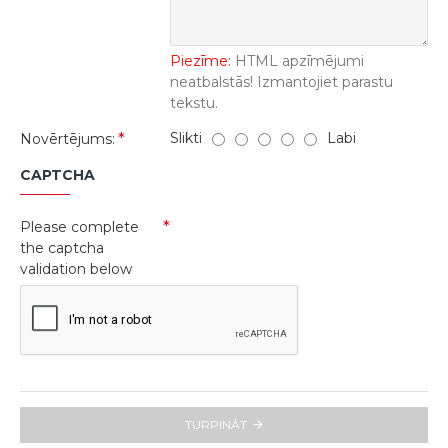
Piezīme:
HTML apzīmējumi
neatbalstās! Izmantojiet parastu
tekstu.
Slikti
Labi
Novērtējums:
CAPTCHA
Please complete
the captcha
validation below
TURPINĀT