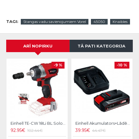
TAGI:
Stangas vadu savienojumiem Vorel
45050
Knaibles
ARĪ NOPIRKU
TĀ PATI KATEGORIJA
-9 %
-10 %
Einhell TE-CW 18Li BL Solo Akumulatora triecienskrūvgriezis
Einhell Akumulators+Lādētājs 18V 2.5Ah PXC
92.95€
39.95€
102.44€
44.47€