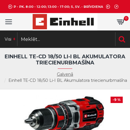
P - PK. 8:00 - 12:00; 13:00 - 17:00; S, SV. - BRĪVDIENA
0
Visi
EINHELL TE-CD 18/50 LI-I BL AKUMULATORA
TRIECIENURBMAŠĪNA
Galvenā
Einhell TE-CD 18/50 Li-I BL Akumulatora triecienurbmašīna
-9 %