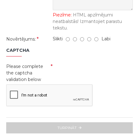
Piezīme:
HTML apzīmējumi
neatbalstās! Izmantojiet parastu
tekstu.
Slikti
Labi
Novērtējums:
CAPTCHA
Please complete
the captcha
validation below
TURPINĀT