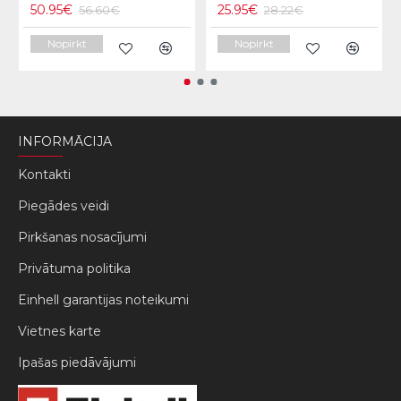
50.95€
25.95€
56.60€
28.22€
Nopirkt
Nopirkt
INFORMĀCIJA
Kontakti
Piegādes veidi
Pirkšanas nosacījumi
Privātuma politika
Einhell garantijas noteikumi
Vietnes karte
Ipašas piedāvājumi