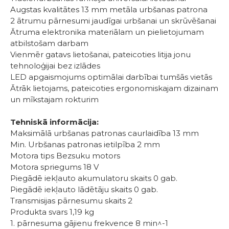
Augstas kvalitātes 13 mm metāla urbšanas patrona
2 ātrumu pārnesumi jaudīgai urbšanai un skrūvēšanai
Ātruma elektronika materiālam un pielietojumam
atbilstošam darbam
Vienmēr gatavs lietošanai, pateicoties litija jonu
tehnoloģijai bez izlādes
LED apgaismojums optimālai darbībai tumšās vietās
Ātrāk lietojams, pateicoties ergonomiskajam dizainam
un mīkstajam rokturim
Tehniskā informācija:
Maksimālā urbšanas patronas caurlaidība 13 mm
Min. Urbšanas patronas ietilpība 2 mm
Motora tips Bezsuku motors
Motora spriegums 18 V
Piegādē iekļauto akumulatoru skaits 0 gab.
Piegādē iekļauto lādētāju skaits 0 gab.
Transmisijas pārnesumu skaits 2
Produkta svars 1,19 kg
1. pārnesuma gājienu frekvence 8 min^-1