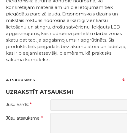
elektroniskā ātruma kontrole nodrošina, ka
konkrētajam materiālam un pielietojumam tiek
piegādāta pareizā jauda. Ergonomiskais dizains un
mīkstais rokturis nodrošina ārkārtīgi vienkāršu
lietošanu un stingru, drošu satvērienu. Iekļauts LED
apgaismojums, kas nodrošina perfektu darba zonas
skatu pat tad, ja apgaismojums ir apgrūtināts. Šis
produkts tiek piegādāts bez akumulatora un lādētāja,
kas ir pieejami atsevišķi, piemēram, kā praktisks
sākuma komplekts.
ATSAUKSMES
UZRAKSTĪT ATSAUKSMI
Jūsu Vārds:
Jūsu atsauksme: