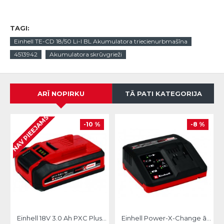
TAGI:
Einhell TE-CD 18/50 Li-I BL Akumulatora triecienurbmašīna
4513942
Akumulatora skrūvgrieži
ARĪ NOPIRKU
TĀ PATI KATEGORIJA
NAV PIEEJAMS
-10 %
-8 %
Einhell 18V 3.0 Ah PXC Plus Akumulators
Einhell Power-X-Change ātrās uzlādes akumulatoru lādētājs 18V 4A