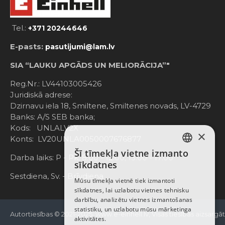
Tel.:
+371 20244646
E-pasts:
pasutijumi@lam.lv
SIA “LAUKU APGĀDS UN MELIORĀCIJA”"
Reg.Nr.: LV44103005426
Juridiskā adrese:
Dzirnavu iela 18, Smiltene, Smiltenes novads, LV-4729
Banks: A/S SEB banka;
Kods: UNLALV2X
×
Konts: LV20UNLA0050007676877
Šī tīmekļa vietne izmanto
LATVIAN
Darba laiks: P - Pk. 8:00 - 12:00; 13:00 - 17:00
sīkdatnes
RUSSIAN
Sestdiena, Sv. - Brīvdiena
Mūsu tīmekļa vietnē tiek izmantoti
sīkdatnes, lai uzlabotu vietnes tehnisku
ENGLISH
darbību, analizētu vietnes izmantošanas
statistiku, un uzlabotu mūsu mārketinga
Autortiesības © 2021-2025, www.e-einhell.lv, Visas tiesības aizsargā
aktivitātes.