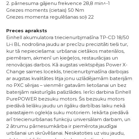
2. pārnesuma gājienu frekvence 28,8 min^-1
Griezes moments (cietais) 50 Nm
Griezes momenta regulēšanas soļi 22
Preces apraksts
Einhell akumulatora triecienurbjmašīna TP-CD 18/50
Li-i BL nodrošina jaudu ar precīzu precizitāti tieši tur,
kur tā nepieciešama: urbšanai cietākos materiālos,
piemēram, akmenī un ķieģeļos, restaurācijas un
renovācijas darbos. Kā augstas veiktspējas Power X-
Change saimes loceklis, triecienurbjmašīna darbojas
ar augstas kvalitātes litija jonu uzlādējamām baterijām
no PXC sērijas – vienmēr gatavām lietošanai un bez
baterijām raksturīgās pašizlādes. Ierīci darbina Einhell
PurePOWER bezsuku motors. Šis bezsuku motors
piedāvā lielāku jaudu un ilgāku darbības laiku nekā
parastajiem oglekļa suku motoriem. Iekārta piedāvā
arī triecienurbšanas funkciju universālam darbam, un
2 ātrumu pārnesumkārba ir piemērota jaudīgai
urbšanai un skrūvēšanai. Neskatoties uz visu jaudu,