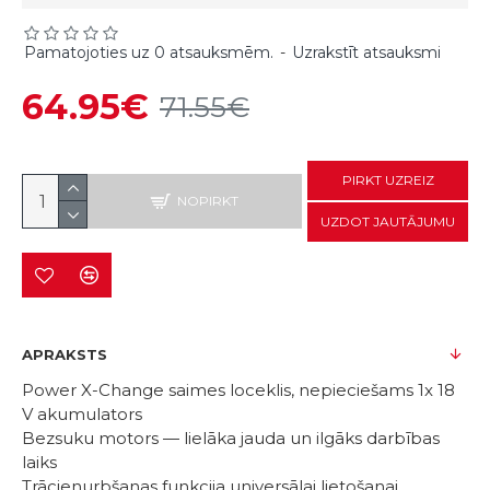
Pamatojoties uz 0 atsauksmēm.
-
Uzrakstīt atsauksmi
64.95€
71.55€
PIRKT UZREIZ
NOPIRKT
UZDOT JAUTĀJUMU
APRAKSTS
Power X-Change saimes loceklis, nepieciešams 1x 18
V akumulators
Bezsuku motors — lielāka jauda un ilgāks darbības
laiks
Trācienurbšanas funkcija universālai lietošanai