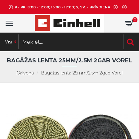
P - PK. 8:00 - 12:00; 13:00 - 17:00; S, SV. - BRĪVDIENA
0
Visi
BAGĀŽAS LENTA 25MM/2.5M 2GAB VOREL
Galvenā
Bagāžas lenta 25mm/2.5m 2gab Vorel