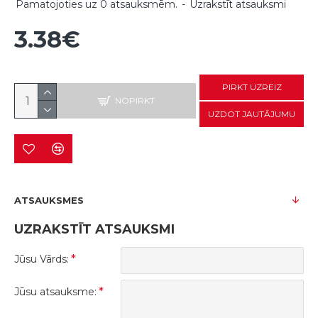
Pamatojoties uz 0 atsauksmēm.
-
Uzrakstīt atsauksmi
3.38€
PIRKT UZREIZ
NOPIRKT
UZDOT JAUTĀJUMU
ATSAUKSMES
UZRAKSTĪT ATSAUKSMI
Jūsu Vārds:
Jūsu atsauksme: