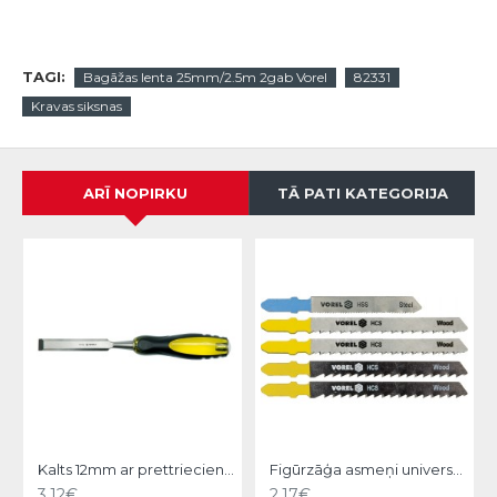
TAGI:
Bagāžas lenta 25mm/2.5m 2gab Vorel
82331
Kravas siksnas
ARĪ NOPIRKU
TĀ PATI KATEGORIJA
Kalts 12mm ar prettrieciena rokturi Vorel
Figūrzāģa asmeņi universālie 5gb. Vorel
3.12€
2.17€