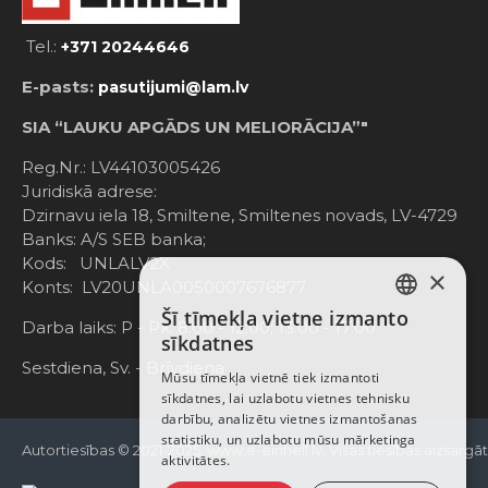
Tel.:
+371 20244646
E-pasts:
pasutijumi@lam.lv
SIA “LAUKU APGĀDS UN MELIORĀCIJA”"
Reg.Nr.: LV44103005426
Juridiskā adrese:
Dzirnavu iela 18, Smiltene, Smiltenes novads, LV-4729
Banks: A/S SEB banka;
Kods: UNLALV2X
×
Konts: LV20UNLA0050007676877
Šī tīmekļa vietne izmanto
LATVIAN
Darba laiks: P - Pk. 8:00 - 12:00; 13:00 - 17:00
sīkdatnes
RUSSIAN
Sestdiena, Sv. - Brīvdiena
Mūsu tīmekļa vietnē tiek izmantoti
sīkdatnes, lai uzlabotu vietnes tehnisku
ENGLISH
darbību, analizētu vietnes izmantošanas
statistiku, un uzlabotu mūsu mārketinga
Autortiesības © 2021-2025, www.e-einhell.lv, Visas tiesības aizsargā
aktivitātes.