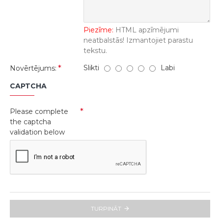
Piezīme:
HTML apzīmējumi
neatbalstās! Izmantojiet parastu
tekstu.
Slikti
Labi
Novērtējums:
CAPTCHA
Please complete
the captcha
validation below
TURPINĀT