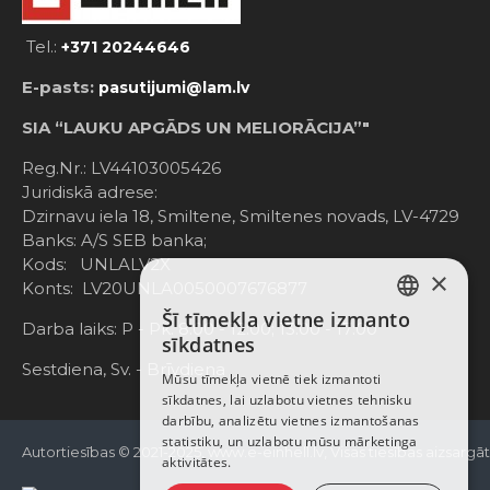
Tel.:
+371 20244646
E-pasts:
pasutijumi@lam.lv
SIA “LAUKU APGĀDS UN MELIORĀCIJA”"
Reg.Nr.: LV44103005426
Juridiskā adrese:
Dzirnavu iela 18, Smiltene, Smiltenes novads, LV-4729
Banks: A/S SEB banka;
Kods: UNLALV2X
×
Konts: LV20UNLA0050007676877
Šī tīmekļa vietne izmanto
LATVIAN
Darba laiks: P - Pk. 8:00 - 12:00; 13:00 - 17:00
sīkdatnes
RUSSIAN
Sestdiena, Sv. - Brīvdiena
Mūsu tīmekļa vietnē tiek izmantoti
sīkdatnes, lai uzlabotu vietnes tehnisku
ENGLISH
darbību, analizētu vietnes izmantošanas
statistiku, un uzlabotu mūsu mārketinga
Autortiesības © 2021-2025, www.e-einhell.lv, Visas tiesības aizsargā
aktivitātes.