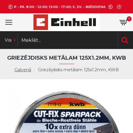
P - PK. 8:00 - 12:00; 13:00 - 17:00; S, SV. - BRĪVDIENA
0
Visi
GRIEZĒJDISKS METĀLAM 125X1.2MM, KWB
Galvenā
Griezējdisks metālam 125x1.2mm, KWB