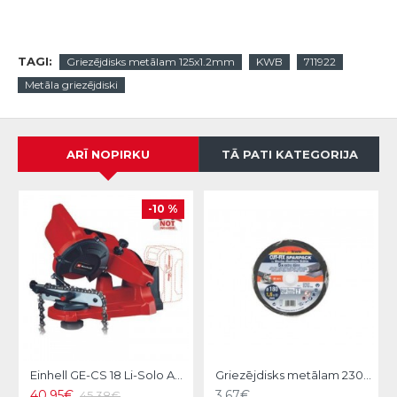
TAGI:
Griezējdisks metālam 125x1.2mm
KWB
711922
Metāla griezējdiski
ARĪ NOPIRKU
TĀ PATI KATEGORIJA
-10 %
Einhell GE-CS 18 Li-Solo Akumulatora ķēžu asināšanas ierīce
Griezējdisks metālam 230x2mm, KWB
40.95€
3.67€
45.38€