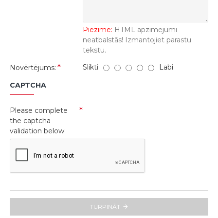
Piezīme:
HTML apzīmējumi
neatbalstās! Izmantojiet parastu
tekstu.
Slikti
Labi
Novērtējums:
CAPTCHA
Please complete
the captcha
validation below
TURPINĀT