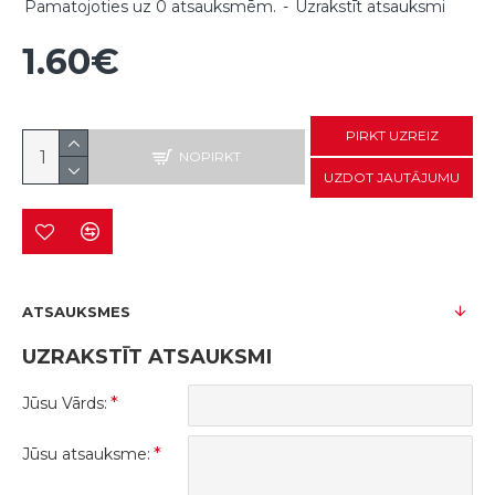
Pamatojoties uz 0 atsauksmēm.
-
Uzrakstīt atsauksmi
1.60€
PIRKT UZREIZ
NOPIRKT
UZDOT JAUTĀJUMU
ATSAUKSMES
UZRAKSTĪT ATSAUKSMI
Jūsu Vārds:
Jūsu atsauksme: