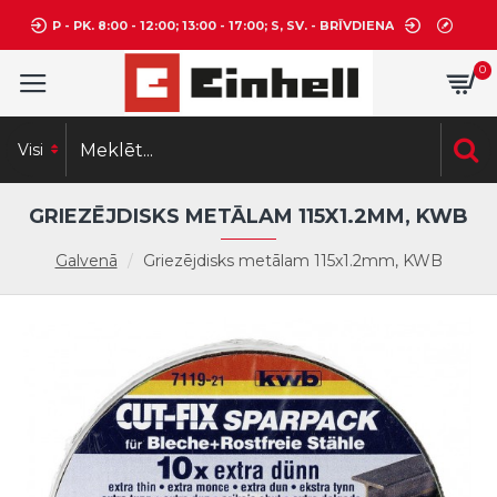
P - PK. 8:00 - 12:00; 13:00 - 17:00; S, SV. - BRĪVDIENA
0
Visi
GRIEZĒJDISKS METĀLAM 115X1.2MM, KWB
Galvenā
Griezējdisks metālam 115x1.2mm, KWB