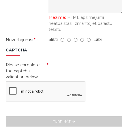
Piezīme:
HTML apzīmējumi
neatbalstās! Izmantojiet parastu
tekstu.
Slikti
Labi
Novērtējums:
CAPTCHA
Please complete
the captcha
validation below
TURPINĀT