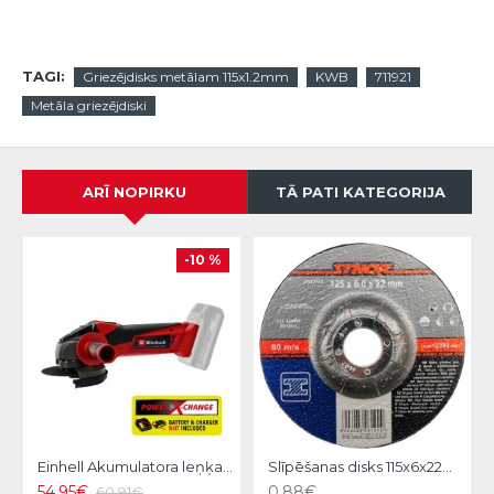
TAGI:
Griezējdisks metālam 115x1.2mm
KWB
711921
Metāla griezējdiski
ARĪ NOPIRKU
TĀ PATI KATEGORIJA
-10 %
Einhell Akumulatora leņķa slīpmašina TE-AG 18/115 Li-Solo
Slīpēšanas disks 115x6x22mm Stohr
54.95€
0.88€
60.91€