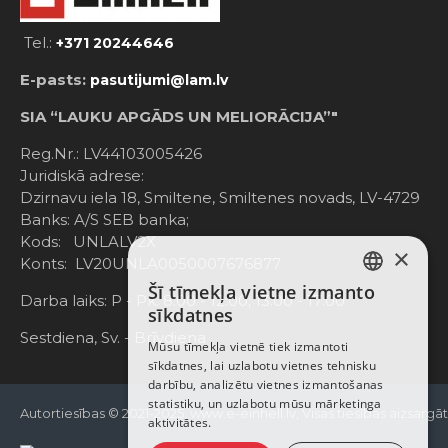
Tel.:
+371 20244646
E-pasts:
pasutijumi@lam.lv
SIA “LAUKU APGĀDS UN MELIORĀCIJA”"
Reg.Nr.: LV44103005426
Juridiskā adrese:
Dzirnavu iela 18, Smiltene, Smiltenes novads, LV-4729
Banks: A/S SEB banka;
Kods: UNLALV2X
×
Konts: LV20UNLA0050007676877
Šī tīmekļa vietne izmanto
LATVIAN
Darba laiks: P - Pk. 8:00 - 12:00; 13:00 - 17:00
sīkdatnes
RUSSIAN
Sestdiena, Sv. - Brīvdiena
Mūsu tīmekļa vietnē tiek izmantoti
sīkdatnes, lai uzlabotu vietnes tehnisku
ENGLISH
darbību, analizētu vietnes izmantošanas
statistiku, un uzlabotu mūsu mārketinga
Autortiesības © 2021-2025, www.e-einhell.lv, Visas tiesības aizsargā
aktivitātes.