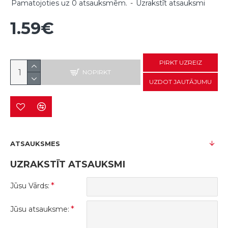
Pamatojoties uz 0 atsauksmēm.
-
Uzrakstīt atsauksmi
1.59€
PIRKT UZREIZ
NOPIRKT
UZDOT JAUTĀJUMU
ATSAUKSMES
UZRAKSTĪT ATSAUKSMI
Jūsu Vārds:
Jūsu atsauksme: