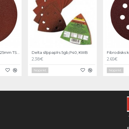
Smilšpapīrs apaļš 80 d225mm TS38R, Hardy
Delta slīppapīrs 5gb,P40, KWB
2.38€
2.65€
Nopirkt
Nopirkt