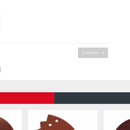
TURPINĀT