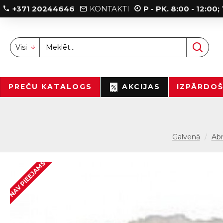
+371 20244646
KONTAKTI
P - PK. 8:00 - 12:00
Visi
PREČU KATALOGS
AKCIJAS
IZPĀRDO
Galvenā
Abra
NAV PIEEJAMS