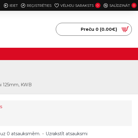
IEIET
REĢISTRĒTIES
VĒLMJU SARAKSTS
0
SALĪDZINĀT
0
Preču 0 (0.00€)
nai 125mm, KWB
s
 uz 0 atsauksmēm.
-
Uzrakstīt atsauksmi