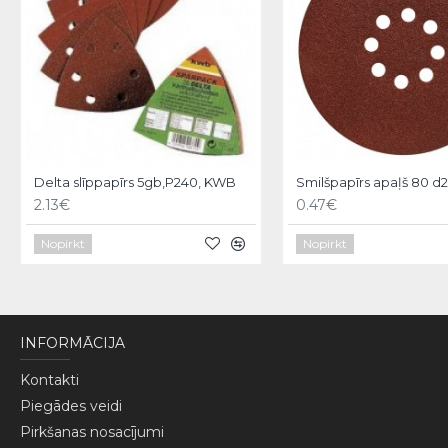
Delta slīppapīrs 5gb,P240, KWB
2.13€
0.47€
Nopirkt
Nopirkt
INFORMĀCIJA
Kontakti
Piegādes veidi
Pirkšanas nosacījumi