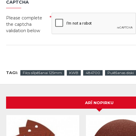
CAPTCHA
Please complete
the captcha
validation below
TAGI:
Filcs slīpēšanai 125mm
KWB
484700
Pulēšanas diski
ARĪ NOPIRKU