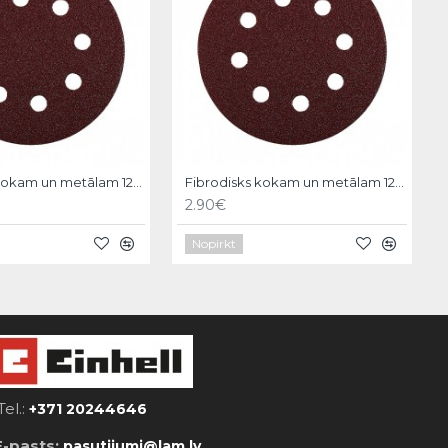
Fibrodisks kokam un metālam 125mm,P320,5gb, KWB
Fibrodisks kokam un metālam 125mm,P60,5gb, KWB
2.90€
Nopirkt
Tel.:
+371 20244646
E-pasts:
pasutijumi@lam.lv