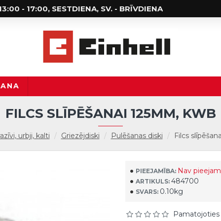
; 13:00 - 17:00, SESTDIENA, SV. - BRĪVDIENA
ŠANA
FILCS SLĪPĒŠANAI 125MM, KWB
zīvi, urbji, kalti
Griezējdiski
Pulēšanas diski
Filcs slīpēša
Nav pieejam
PIEEJAMĪBA:
484700
ARTIKULS:
0.10kg
SVARS:
Pamatojoties