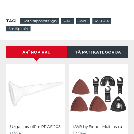
TAGI:
Delta slīppapīrs 5gb
P40
KWB
492804
Smilšpapīri
ARĪ NOPIRKU
TĀ PATI KATEGORIJA
Uzgaļi pistolēm PROF 2050-18..., Hardy
KWB by Einhell Multiinstrumenta piederumu komplekts 17gb.
0.57€
12.06€