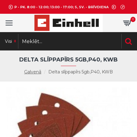
P - PK. 8:00 - 12:00; 13:00 - 17:00; S, SV. - BRĪVDIENA
0
Visi
DELTA SLĪPPAPĪRS 5GB,P40, KWB
Galvenā
Delta slīppapīrs 5gb,P40, KWB