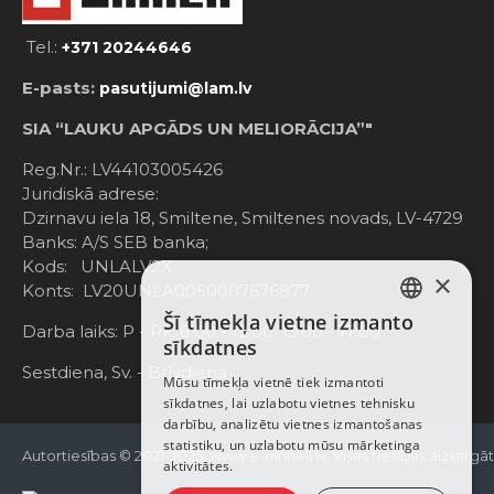
Tel.:
+371 20244646
E-pasts:
pasutijumi@lam.lv
SIA “LAUKU APGĀDS UN MELIORĀCIJA”"
Reg.Nr.: LV44103005426
Juridiskā adrese:
Dzirnavu iela 18, Smiltene, Smiltenes novads, LV-4729
Banks: A/S SEB banka;
Kods: UNLALV2X
×
Konts: LV20UNLA0050007676877
Šī tīmekļa vietne izmanto
LATVIAN
Darba laiks: P - Pk. 8:00 - 12:00; 13:00 - 17:00
sīkdatnes
RUSSIAN
Sestdiena, Sv. - Brīvdiena
Mūsu tīmekļa vietnē tiek izmantoti
sīkdatnes, lai uzlabotu vietnes tehnisku
ENGLISH
darbību, analizētu vietnes izmantošanas
statistiku, un uzlabotu mūsu mārketinga
Autortiesības © 2021-2025, www.e-einhell.lv, Visas tiesības aizsargā
aktivitātes.