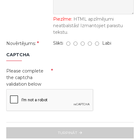
Piezīme:
HTML apzīmējumi
neatbalstās! Izmantojiet parastu
tekstu.
Slikti
Labi
Novērtējums:
CAPTCHA
Please complete
the captcha
validation below
TURPINĀT