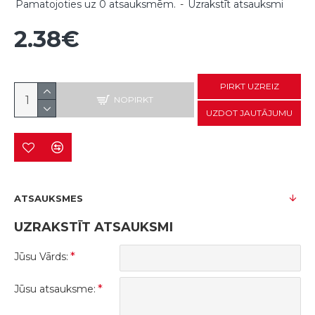
Pamatojoties uz 0 atsauksmēm.
-
Uzrakstīt atsauksmi
2.38€
PIRKT UZREIZ
NOPIRKT
UZDOT JAUTĀJUMU
ATSAUKSMES
UZRAKSTĪT ATSAUKSMI
Jūsu Vārds:
Jūsu atsauksme: