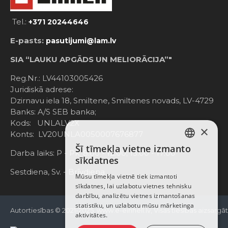
Tel.:
+371 20244646
E-pasts:
pasutijumi@lam.lv
SIA “LAUKU APGĀDS UN MELIORĀCIJA”"
Reg.Nr.: LV44103005426
Juridiskā adrese:
Dzirnavu iela 18, Smiltene, Smiltenes novads, LV-4729
Banks: A/S SEB banka;
Kods: UNLALV2X
×
Konts: LV20UNLA0050007676877
Šī tīmekļa vietne izmanto
LATVIAN
Darba laiks: P - Pk. 8:00 - 12:00; 13:00 - 17:00
sīkdatnes
RUSSIAN
Sestdiena, Sv. - Brīvdiena
Mūsu tīmekļa vietnē tiek izmantoti
sīkdatnes, lai uzlabotu vietnes tehnisku
ENGLISH
darbību, analizētu vietnes izmantošanas
statistiku, un uzlabotu mūsu mārketinga
Autortiesības © 2021-2025, www.e-einhell.lv, Visas tiesības aizsargā
aktivitātes.