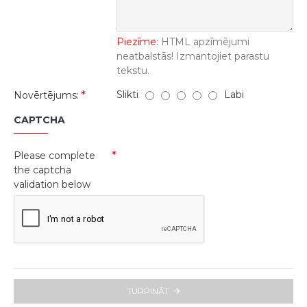
Piezīme:
HTML apzīmējumi
neatbalstās! Izmantojiet parastu
tekstu.
Slikti
Labi
Novērtējums:
CAPTCHA
Please complete
the captcha
validation below
TURPINĀT