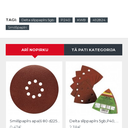
TAGI:
Delta slīppapīrs 5gb
P240
KWB
492824
Smilšpapīri
ARĪ NOPIRKU
TĀ PATI KATEGORIJA
Smilšpapīrs apaļš 80 d225mm TS38R, Hardy
Delta slīppapīrs 5gb,P40, KWB
0.47€
2.38€