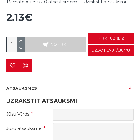
Pamatojoties uz 0 atsauksmēm.
-
Uzrakstīt atsauksmi
2.13€
PIRKT UZREIZ
NOPIRKT
UZDOT JAUTĀJUMU
ATSAUKSMES
UZRAKSTĪT ATSAUKSMI
Jūsu Vārds:
Jūsu atsauksme: