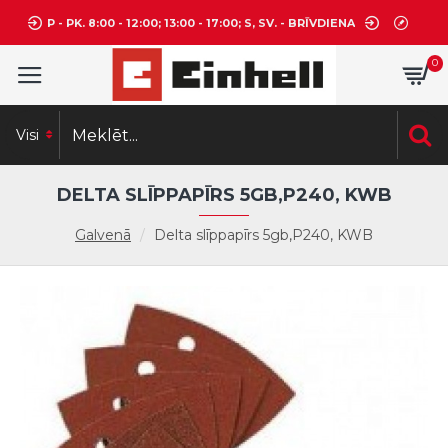
P - PK. 8:00 - 12:00; 13:00 - 17:00; S, SV. - BRĪVDIENA
0
Visi
DELTA SLĪPPAPĪRS 5GB,P240, KWB
Galvenā
Delta slīppapīrs 5gb,P240, KWB