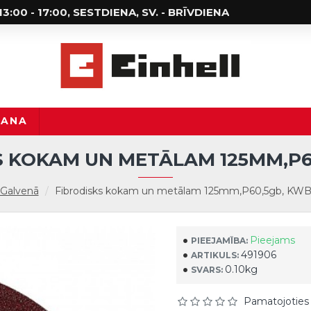
; 13:00 - 17:00, SESTDIENA, SV. - BRĪVDIENA
ŠANA
S KOKAM UN METĀLAM 125MM,P6
Galvenā
Fibrodisks kokam un metālam 125mm,P60,5gb, KW
Pieejams
PIEEJAMĪBA:
491906
ARTIKULS:
0.10kg
SVARS:
Pamatojoties