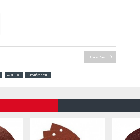
TURPINĀT
491906
Smilšpapīri