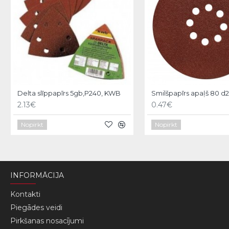
Delta slīppapīrs 5gb,P240, KWB
2.13€
0.47€
Nopirkt
Nopirkt
INFORMĀCIJA
Kontakti
Piegādes veidi
Pirkšanas nosacījumi