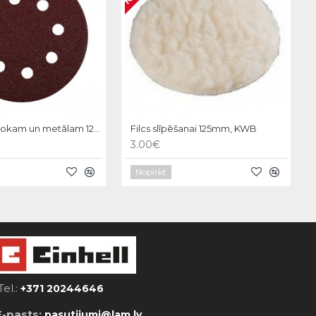
Fibrodisks kokam un metālam 125mm,P320,5gb, KWB
Filcs slīpēšanai 125mm, KWB
3.00€
Nopirkt
Tel.:
+371 20244646
E-pasts:
pasutijumi@lam.lv