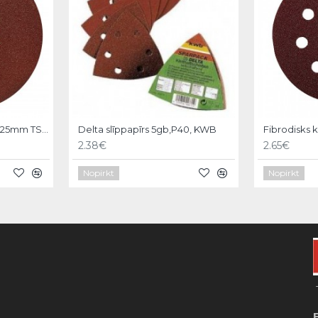
Smilšpapīrs apaļš 80 d225mm TS38R, Hardy
Delta slīppapīrs 5gb,P40, KWB
2.38€
2.65€
Nopirkt
Nopirkt