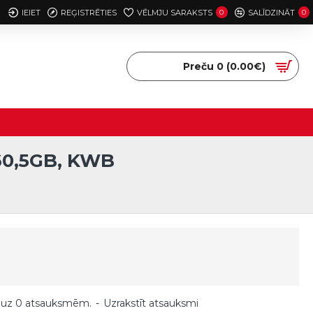
IEIET
REĢISTRĒTIES
VĒLMJU SARAKSTS
0
SALĪDZINĀT
0
Preču 0 (0.00€)
0,5GB, KWB
B
 uz 0 atsauksmēm.
-
Uzrakstīt atsauksmi