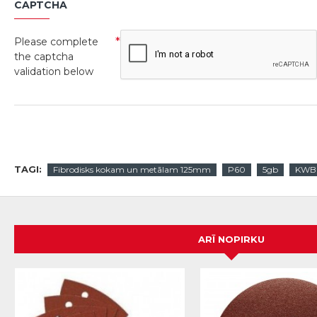
CAPTCHA
Please complete
the captcha
validation below
TAGI:
Fibrodisks kokam un metālam 125mm
P60
5gb
KWB
ARĪ NOPIRKU