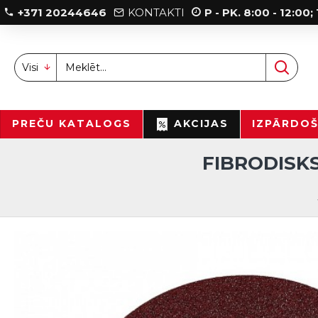
+371 20244646
KONTAKTI
P - PK. 8:00 - 12:00
Visi
PREČU KATALOGS
AKCIJAS
IZPĀRDO
FIBRODISK