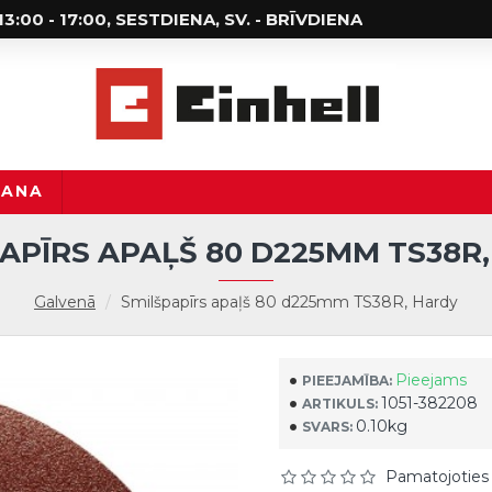
; 13:00 - 17:00, SESTDIENA, SV. - BRĪVDIENA
ŠANA
APĪRS APAĻŠ 80 D225MM TS38R
Galvenā
Smilšpapīrs apaļš 80 d225mm TS38R, Hardy
Pieejams
PIEEJAMĪBA:
1051-382208
ARTIKULS:
0.10kg
SVARS:
Pamatojoties