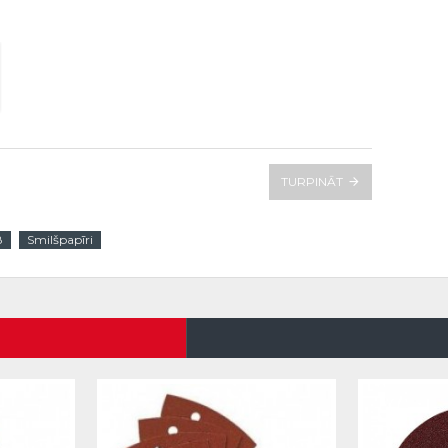
TURPINĀT
8
Smilšpapīri