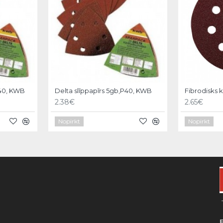
240, KWB
Delta slīppapīrs 5gb,P40, KWB
2.38€
2.65€
Nopirkt
Nopirkt