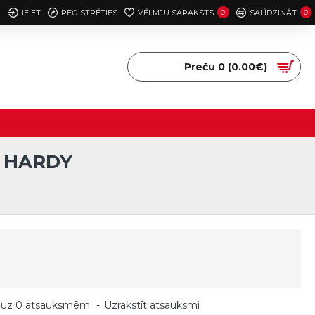
IEIET
REĢISTRĒTIES
VĒLMJU SARAKSTS
0
SALĪDZINĀT
0
Preču 0 (0.00€)
, HARDY
 uz 0 atsauksmēm.
-
Uzrakstīt atsauksmi