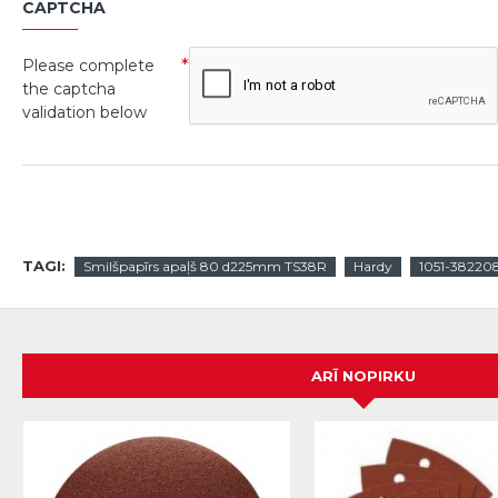
CAPTCHA
Please complete
the captcha
validation below
TAGI:
Smilšpapīrs apaļš 80 d225mm TS38R
Hardy
1051-38220
ARĪ NOPIRKU