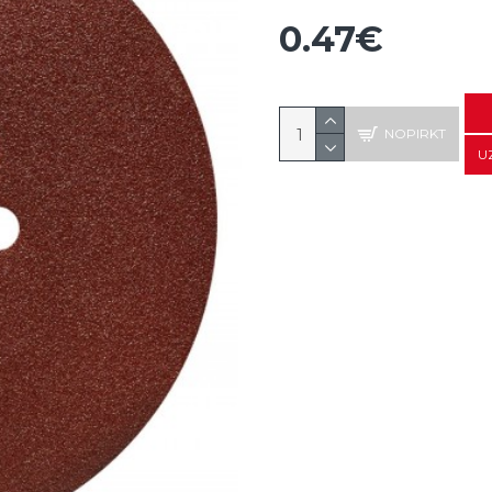
0.47€
NOPIRKT
U