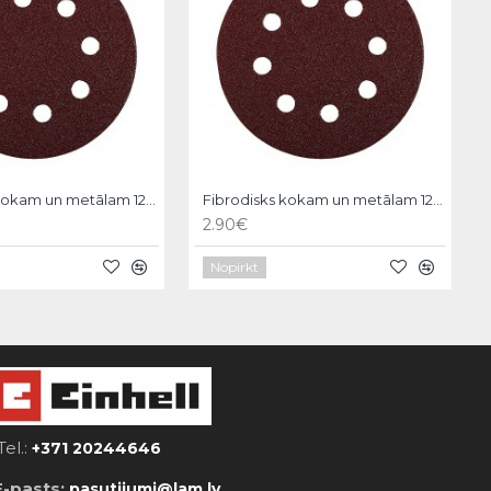
Fibrodisks kokam un metālam 125mm,P320,5gb, KWB
Fibrodisks kokam un metālam 125mm,P60,5gb, KWB
2.90€
Nopirkt
Tel.:
+371 20244646
E-pasts:
pasutijumi@lam.lv