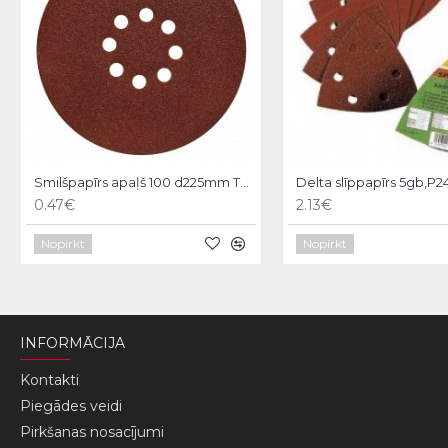
Smilšpapīrs apaļš 100 d225mm TS38R , Hardy
Delta slīppapīrs 5gb,P
0.47€
2.13€
Nopirkt
Nopirkt
INFORMĀCIJA
Kontakti
Piegādes veidi
Pirkšanas nosacījumi