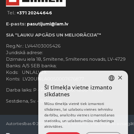
Tel.:
+371 20244646
E-pasts:
pasutijumi@lam.lv
SIA “LAUKU APGĀDS UN MELIORĀCIJA”"
Reg.Nr.: LV44103005426
Juridiskā adrese:
Dzirnavu iela 18, Smiltene, Smiltenes novads, LV-4729
Banks: A/S SEB banka;
Kods: UNLALV2X
×
Konts: LV20UNLA0050007676877
Šī tīmekļa vietne izmanto
LATVIAN
Darba laiks: P - Pk. 8:00 - 12:00; 13:00 - 17:00
sīkdatnes
RUSSIAN
Sestdiena, Sv. - Brīvdiena
Mūsu tīmekļa vietnē tiek izmantoti
sīkdatnes, lai uzlabotu vietnes tehnisku
ENGLISH
darbību, analizētu vietnes izmantošanas
statistiku, un uzlabotu mūsu mārketinga
Autortiesības © 2021-2025, www.e-einhell.lv, Visas tiesības aizsargā
aktivitātes.