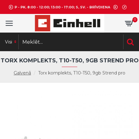
P - PK. 8:00 - 12:00; 13:00 - 17:00; S, SV. - BRĪVDIENA
0
Visi
TORX KOMPLEKTS, T10-T50, 9GB STREND PRO
Galvenā
Torx komplekts, T10-T50, 9gb Strend pro