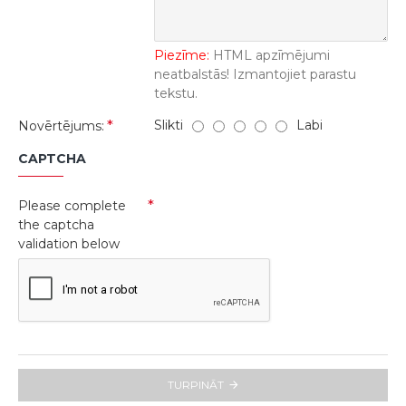
Piezīme:
HTML apzīmējumi
neatbalstās! Izmantojiet parastu
tekstu.
Slikti
Labi
Novērtējums:
CAPTCHA
Please complete
the captcha
validation below
TURPINĀT