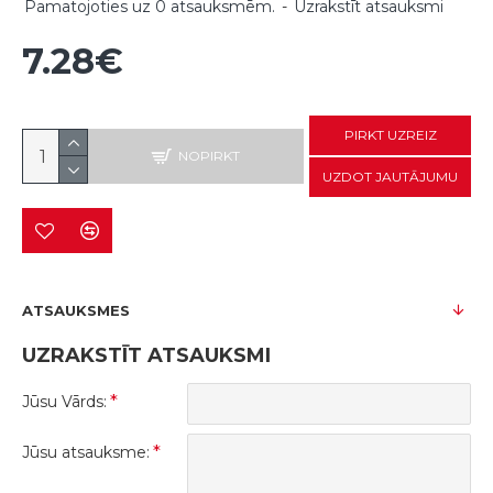
Pamatojoties uz 0 atsauksmēm.
-
Uzrakstīt atsauksmi
7.28€
PIRKT UZREIZ
NOPIRKT
UZDOT JAUTĀJUMU
ATSAUKSMES
UZRAKSTĪT ATSAUKSMI
Jūsu Vārds:
Jūsu atsauksme: