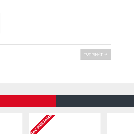
TURPINĀT
NAV PIEEJAMS