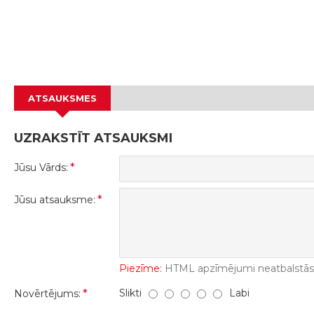
ATSAUKSMES
UZRAKSTĪT ATSAUKSMI
Jūsu Vārds:
Jūsu atsauksme:
Piezīme:
HTML apzīmējumi neatbalstās! 
Slikti
Labi
Novērtējums: