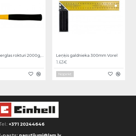
Āmurs ar fiberglas rokturi 2000g, Strend Pro
Leņķis galdnieka 300mm Vorel
1.63€
Nopirkt
Tel.:
+371 20244646
E-pasts:
pasutijumi@lam.lv