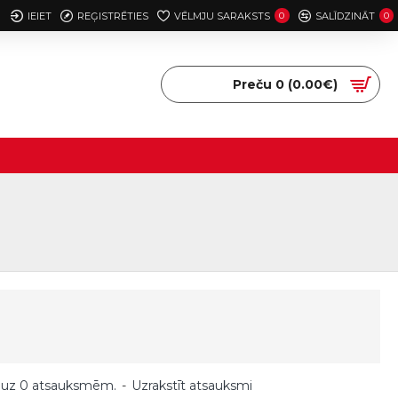
IEIET
REĢISTRĒTIES
VĒLMJU SARAKSTS
0
SALĪDZINĀT
0
Preču 0 (0.00€)
 uz 0 atsauksmēm.
-
Uzrakstīt atsauksmi