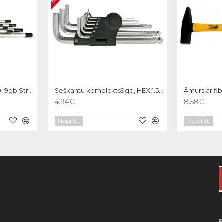
Torx komplekts, T10-T50, 9gb Strend pro
Seškantu komplekts9gb, HEX,1.5-10mm Strend pro
4.94€
8.58€
Nopirkt
Nopirkt