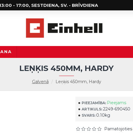
; 13:00 - 17:00, SESTDIENA, SV. - BRĪVDIENA
ŠANA
LEŅĶIS 450MM, HARDY
Galvenā
Leņķis 450mm, Hardy
Pieejams
PIEEJAMĪBA:
2249-690450
ARTIKULS:
0.10kg
SVARS:
Pamatojoties