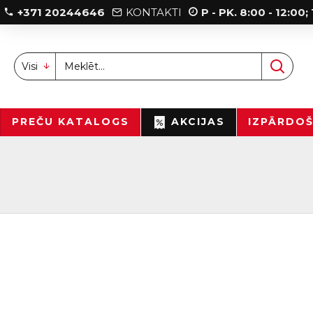
+371 20244646
KONTAKTI
P - PK. 8:00 - 12:00
Visi
PREČU KATALOGS
AKCIJAS
IZPĀRDO