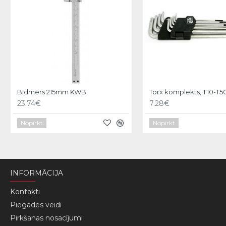
Bīdmērs 215mm KWB
23.74€
7.28€
Nopirkt
Nopirkt
INFORMĀCIJA
Kontakti
Piegādes veidi
Pirkšanas nosacījumi