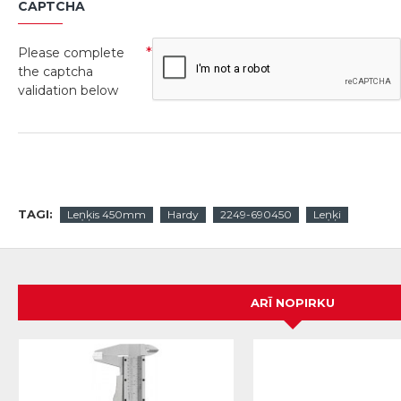
CAPTCHA
Please complete
the captcha
validation below
TAGI:
Leņķis 450mm
Hardy
2249-690450
Leņķi
ARĪ NOPIRKU