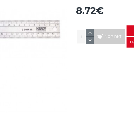
8.72€
NOPIRKT
U