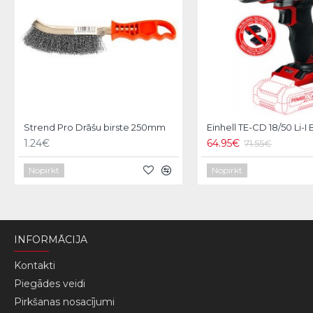
Strend Pro Drāšu birste 250mm
1.24€
64.95€
71.55€
Nopirkt
Nopirkt
INFORMĀCIJA
Kontakti
Piegādes veidi
Pirkšanas nosacījumi