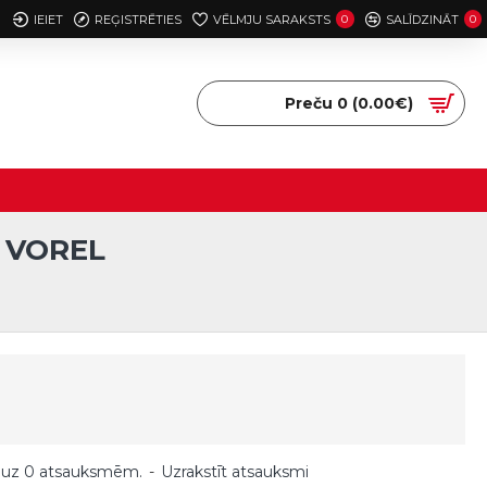
IEIET
REĢISTRĒTIES
VĒLMJU SARAKSTS
0
SALĪDZINĀT
0
Preču 0 (0.00€)
 VOREL
 uz 0 atsauksmēm.
-
Uzrakstīt atsauksmi