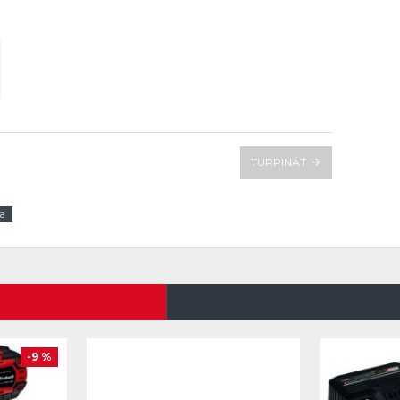
TURPINĀT
a
-9 %