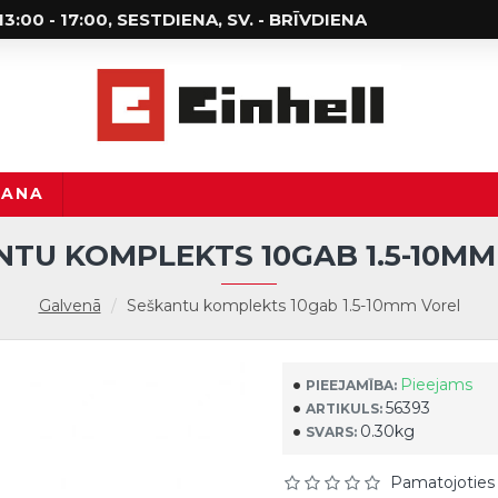
; 13:00 - 17:00, SESTDIENA, SV. - BRĪVDIENA
ŠANA
NTU KOMPLEKTS 10GAB 1.5-10MM
Galvenā
Seškantu komplekts 10gab 1.5-10mm Vorel
Pieejams
PIEEJAMĪBA:
56393
ARTIKULS:
0.30kg
SVARS:
Pamatojoties