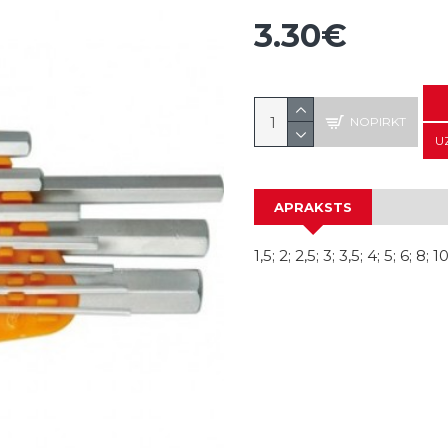
3.30€
NOPIRKT
U
APRAKSTS
1,5; 2; 2,5; 3; 3,5; 4; 5; 6; 8