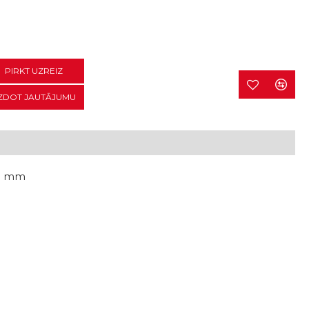
PIRKT UZREIZ
ZDOT JAUTĀJUMU
; 10 mm