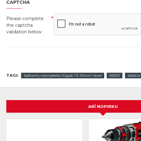
CAPTCHA
Please complete
the captcha
validation below
TAGI:
Seškantu komplekts 10gab 1.5-10mm Vorel
56393
Sešstūr
ARĪ NOPIRKU