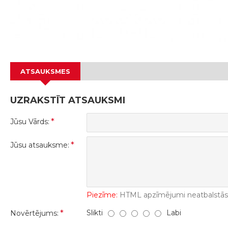
ATSAUKSMES
UZRAKSTĪT ATSAUKSMI
Jūsu Vārds:
Jūsu atsauksme:
Piezīme:
HTML apzīmējumi neatbalstās! 
Slikti
Labi
Novērtējums: