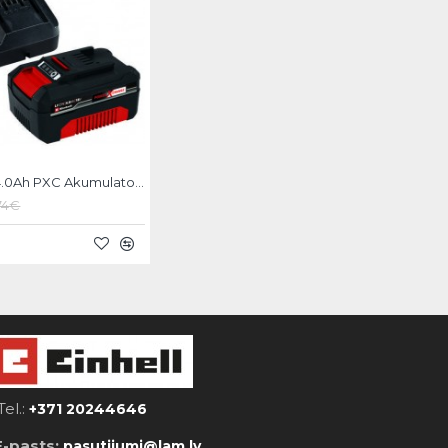
Einhell 18V 4.0Ah PXC Akumulators+Lādētājs
74€
Tel.:
+371 20244646
E-pasts:
pasutijumi@lam.lv