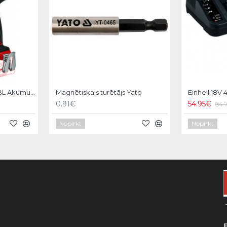
Einhell TE-CD 18/50 Li-I BL Akumulatora triecienurbmašīna
Magnētiskais turētājs Yato
0.91€
54.95€
64.
Nopirkt
Nopirkt