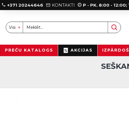
+371 20244646
KONTAKTI
P - PK. 8:00 - 12:00
Visi
PREČU KATALOGS
AKCIJAS
IZPĀRDO
SEŠKA