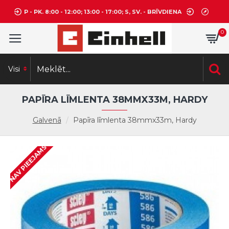
P - PK. 8:00 - 12:00; 13:00 - 17:00; S, SV. - BRĪVDIENA
0
Visi
PAPĪRA LĪMLENTA 38MMX33M, HARDY
Galvenā
Papīra līmlenta 38mmx33m, Hardy
NAV PIEEJAMS