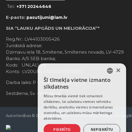
Tel.:
+371 20244646
E-pasts:
pasutijumi@lam.lv
SIA “LAUKU APGĀDS UN MELIORĀCIJA”"
Reg.Nr.: LV44103005426
Juridiskā adrese:
Dzirnavu iela 18, Smiltene, Smiltenes novads, LV-4729
Banks: A/S SEB banka;
Kods: UNLALV2X
×
Konts: LV20UNLA0050007676877
Šī tīmekļa vietne izmanto
LATVIAN
Darba laiks: P - Pk. 8:00 - 12:00; 13:00 - 17:00
sīkdatnes
RUSSIAN
Sestdiena, Sv. - Brīvdiena
Mūsu tīmekļa vietnē tiek izmantoti
sīkdatnes, lai uzlabotu vietnes tehnisku
ENGLISH
darbību, analizētu vietnes izmantošanas
statistiku, un uzlabotu mūsu mārketinga
Autortiesības © 2021-2025, www.e-einhell.lv, Visas tiesības aizsargā
aktivitātes.
PIEKRĪTU
NEPIEKRĪTU