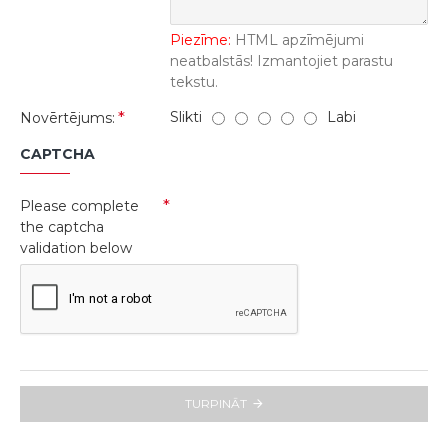
Piezīme:
HTML apzīmējumi
neatbalstās! Izmantojiet parastu
tekstu.
Slikti
Labi
Novērtējums:
CAPTCHA
Please complete
the captcha
validation below
TURPINĀT