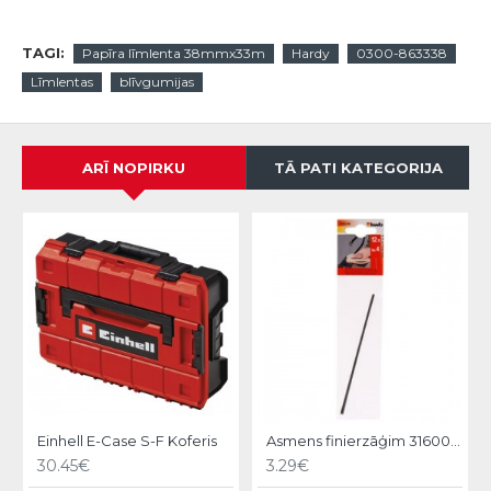
TAGI:
Papīra līmlenta 38mmx33m
Hardy
0300-863338
Līmlentas
blīvgumijas
ARĪ NOPIRKU
TĀ PATI KATEGORIJA
Einhell E-Case S-F Koferis
Asmens finierzāģim 316000 12gb KWB
30.45€
3.29€